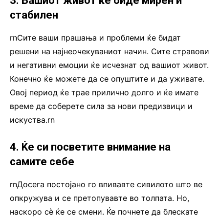
3. Вашиот живот ќе биде мирен и
стабилен
rnСите ваши прашања и проблеми ќе бидат
решени на најнеочекуваниот начин. Сите стравови
и негативни емоции ќе исчезнат од вашиот живот.
Конечно ќе можете да се опуштите и да уживате.
Овој период ќе трае прилично долго и ќе имате
време да соберете сила за нови предизвици и
искуства.rn
4. Ќе си посветите внимание на
самите себе
rnДосега постојано го впивавте сивилото што ве
опкружува и се претопувавте во толпата. Но,
наскоро сѐ ќе се смени. Ќе почнете да блескате