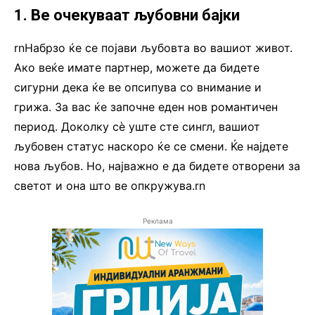
1. Ве очекуваат љубовни бајки
rnНабрзо ќе се појави љубовта во вашиот живот.
Ако веќе имате партнер, можете да бидете
сигурни дека ќе ве опсипува со внимание и
грижа. За вас ќе започне еден нов романтичен
период. Доколку сѐ уште сте сингл, вашиот
љубовен статус наскоро ќе се смени. Ќе најдете
нова љубов. Но, најважно е да бидете отворени за
светот и она што ве опкружува.rn
Реклама