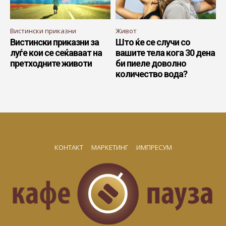
Вистински приказни
Живот
Вистински приказни за
Што ќе се случи со
луѓе кои се сеќаваат на
вашите тела кога 30 дена
претходните животи
би пиеле доволно
количество вода?
КОНТАКТ
МАРКЕТИНГ
ИМПРЕСУМ