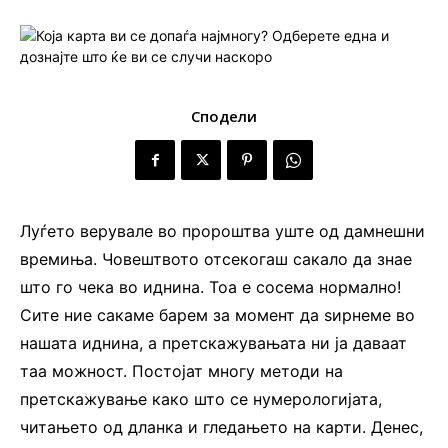
Сподели
Луѓето верувале во пророштва уште од дамнешни
времиња. Човештвото отсекогаш сакало да знае
што го чека во иднина. Тоа е сосема нормално!
Сите ние сакаме барем за момент да ѕирнеме во
нашата иднина, а претскажувањата ни ја даваат
таа можност. Постојат многу методи на
претскажување како што се нумерологијата,
читањето од дланка и гледањето на карти. Денес,