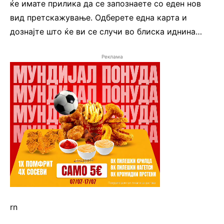
ќе имате прилика да се запознаете со еден нов
вид претскажување. Одберете една карта и
дознајте што ќе ви се случи во блиска иднина…
Реклама
rn