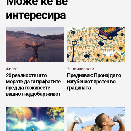
Може ќе ве
интересира
Живот
Занимливости
20 реалности што
Предизвик: Пронајди го
морате да ги прифатите
изгубениот прстен во
пред да го живеете
градината
вашиот најдобар живот