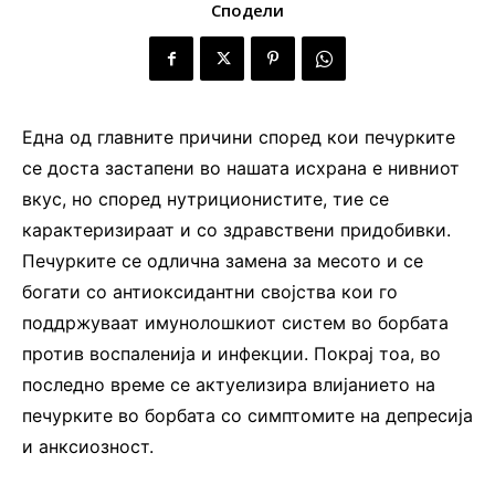
Сподели
Една од главните причини според кои печурките
се доста застапени во нашата исхрана е нивниот
вкус, но според нутриционистите, тие се
карактеризираат и со здравствени придобивки.
Печурките се одлична замена за месото и се
богати со антиоксидантни својства кои го
поддржуваат имунолошкиот систем во борбата
против воспаленија и инфекции. Покрај тоа, во
последно време се актуелизира влијанието на
печурките во борбата со симптомите на депресија
и анксиозност.