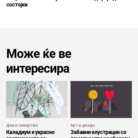
состојки
Може ќе ве
интересира
Дом и семејство
Арт и дизајн
Каладиум е украсно
Забавни илустрации со