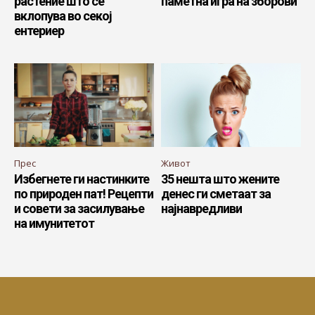
растение што се
паметна игра на зборови
вклопува во секој
ентериер
Прес
Живот
Избегнете ги настинките
35 нешта што жените
по природен пат! Рецепти
денес ги сметаат за
и совети за засилување
најнавредливи
на имунитетот