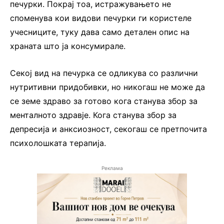
печурки. Покрај тоа, истражувањето не
споменува кои видови печурки ги користеле
учесниците, туку дава само детален опис на
храната што ја консумирале.
Секој вид на печурка се одликува со различни
нутритивни придобивки, но никогаш не може да
се земе здраво за готово кога станува збор за
менталното здравје. Кога станува збор за
депресија и анксиозност, секогаш се претпочита
психолошката терапија.
Реклама