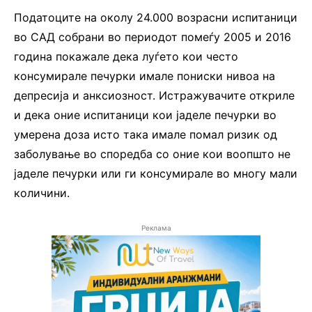
Податоците на околу 24.000 возрасни испитаници
во САД собрани во периодот помеѓу 2005 и 2016
година покажале дека луѓето кои често
консумирале печурки имале пониски нивоа на
депресија и анксиозност. Истражувачите откриле
и дека оние испитаници кои јаделе печурки во
умерена доза исто така имале помал ризик од
заболување во споредба со оние кои воопшто не
јаделе печурки или ги консумирале во многу мали
количини.
Реклама