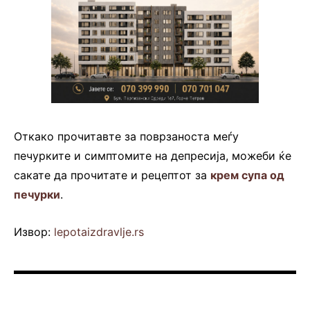
Откако прочитавте за поврзаноста меѓу
печурките и симптомите на депресија, можеби ќе
сакате да прочитате и рецептот за
крем супа од
печурки
.
Извор:
lepotaizdravlje.rs