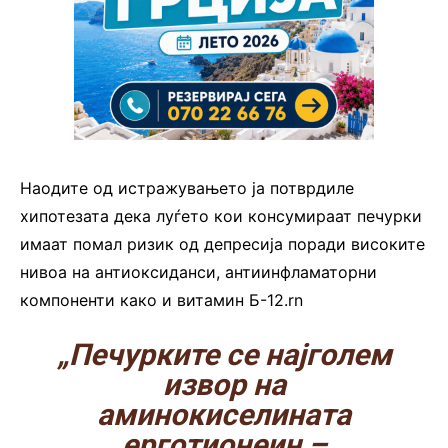
Наодите од истражувањето ја потврдиле
хипотезата дека луѓето кои консумираат печурки
имаат помал ризик од депресија поради високите
нивоа на антиоксиданси, антиинфламаторни
компоненти како и витамин Б-12.rn
„Печурките се најголем
извор на
аминокиселината
ерготионеин –