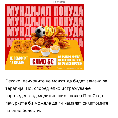
Реклама
Секако, печурките не можат да бидат замена за
терапија. Но, според едно истражување
спроведено од медицинскиот колеџ Пен Стејт,
печурките би можеле да ги намалат симптомите
на овие болести.