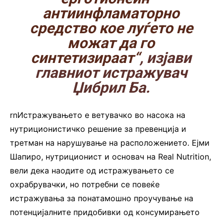
антиинфламаторно
средство кое луѓето не
можат да го
синтетизираат“
, изјави
главниот истражувач
Џибрил Ба.
rnИстражувањето е ветувачко во насока на
нутриционистичко решение за превенција и
третман на нарушување на расположението. Ејми
Шапиро, нутриционист и основач на Real Nutrition,
вели дека наодите од истражувањето се
охрабрувачки, но потребни се повеќе
истражувања за понатамошно проучување на
потенцијалните придобивки од консумирањето