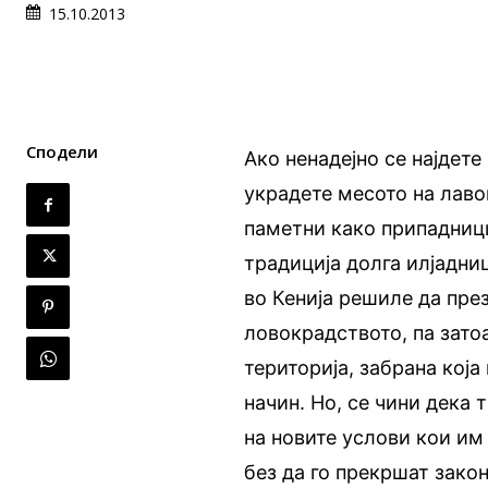
15.10.2013
Сподели
Ако ненадејно се најдете
украдете месото на лавов
паметни како припадници
традиција долга илјадниц
во Кенија решиле да пре
ловокрадството, па зато
територија, забрана кој
начин. Но, се чини дека
на новите услови кои им 
без да го прекршат закон