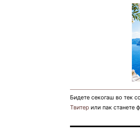
Бидете секогаш во тек с
Твитер
или пак станете 