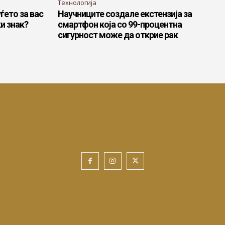
Технологија
ѓето за вас
Научниците создале екстензија за
и знак?
смартфон која со 99-процентна
сигурност може да открие рак