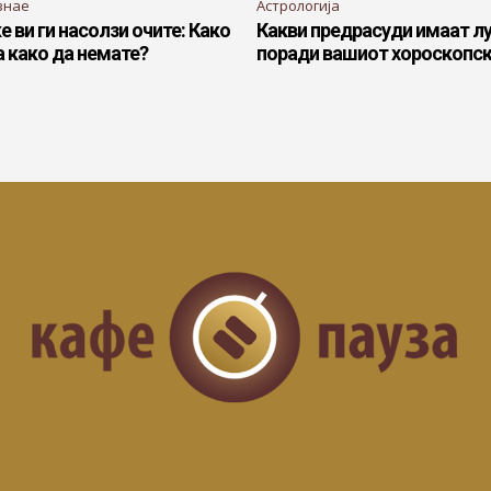
знае
Астрологија
е ви ги насолзи очите: Како
Какви предрасуди имаат лу
 а како да немате?
поради вашиот хороскопск