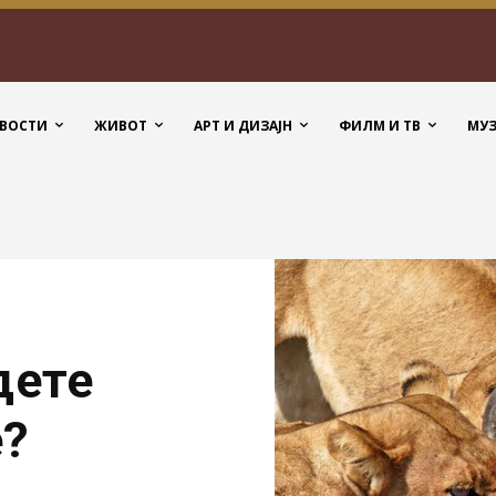
ВОСТИ
ЖИВОТ
АРТ И ДИЗАЈН
ФИЛМ И ТВ
МУ
дете
е?