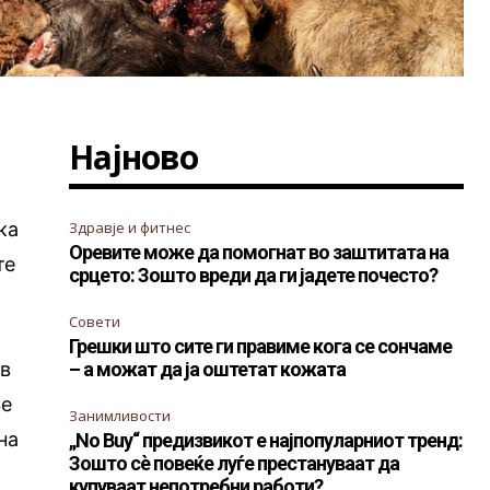
Најново
ка
Здравје и фитнес
Оревите може да помогнат во заштитата на
те
срцето: Зошто вреди да ги јадете почесто?
Совети
Грешки што сите ги правиме кога се сончаме
ов
– а можат да ја оштетат кожата
ње
Занимливости
на
„No Buy“ предизвикот е најпопуларниот тренд:
Зошто сè повеќе луѓе престануваат да
купуваат непотребни работи?