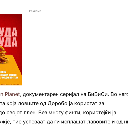
Реклама
n Planet
, документарен серијал на БиБиСи. Во нег
та која ловците од Доробо ја користат за
 својот плен. Без многу финти, користејќи ја
жје, тие успеваат да ги исплашат лавовите и од н