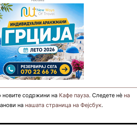
Реклама
о новите содржини на
Кафе пауза
. Следете нè
на
фанови на
нашата страница на Фејсбук
.