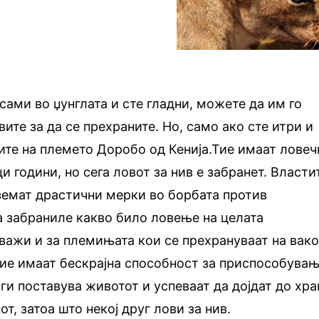
 сами во џунглата и сте гладни, можете да им го
ите за да се прехраните. Но, само ако сте итри и
те на племето Доробо од Кенија.Тие имаат ловеч
и години, но сега ловот за нив е забранет. Власти
земат драстични мерки во борбата против
а забраниле какво било ловење на целата
а важи и за племињата кои се прехрануваат на вак
 тие имаат бескрајна способност за приспособува
ги поставува животот и успеваат да дојдат до хра
от, затоа што некој друг лови за нив.