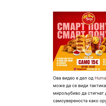
Ова видео е дел од
Huma
може да се види тактика
мирољубиво да стигнат до
самоувереноста како ору