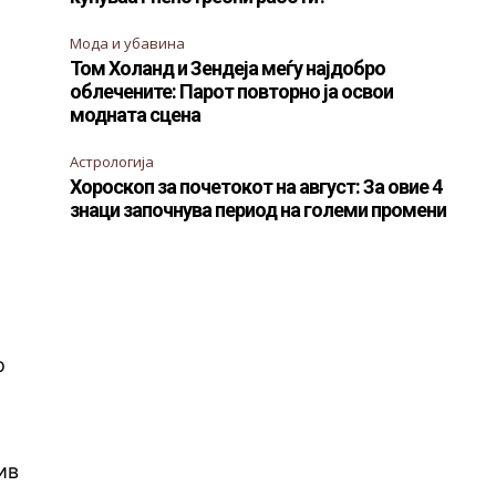
Мода и убавина
Том Холанд и Зендеја меѓу најдобро
облечените: Парот повторно ја освои
модната сцена
Астрологија
Хороскоп за почетокот на август: За овие 4
знаци започнува период на големи промени
о
ив