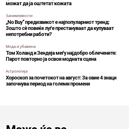
можат да ја оштетат кожата
Занимливости
„No Buy“ предизвикот е најпопуларниот тренд:
Зошто сè повеќе луѓе престануваат да купуваат
непотребни работи?
Мода и убавина
Том Холанд и Зендеја меѓу најдобро облечените:
Парот повторно ја освои модната сцена
Астрологија
Хороскоп за почетокот на август: За овие 4 знаци
започнува период на големи промени