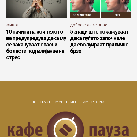
Живот
Добро е да се знае
10 начини на кои телото
5 знаци што покажуваат
ве предупредува дека му
дека луѓето започнале
се закануваат опасни
да еволуираат прилично
болести под влијание на
брзо
стрес
КОНТАКТ
МАРКЕТИНГ
ИМПРЕСУМ