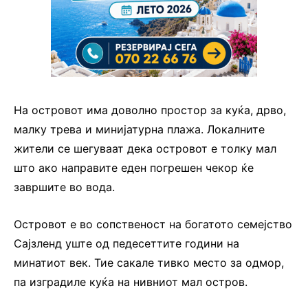
На островот има доволно простор за куќа, дрво,
малку трева и минијатурна плажа. Локалните
жители се шегуваат дека островот е толку мал
што ако направите еден погрешен чекор ќе
завршите во вода.
Островот е во сопственост на богатото семејство
Сајзленд уште од педесеттите години на
минатиот век. Тие сакале тивко место за одмор,
па изградиле куќа на нивниот мал остров.