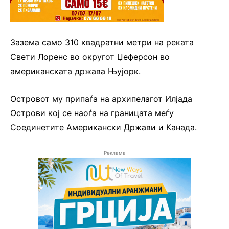
Зазема само 310 квадратни метри на реката
Свети Лоренс во округот Џеферсон во
американската држава Њујорк.
Островот му припаѓа на архипелагот Илјада
Острови кој се наоѓа на границата меѓу
Соединетите Американски Држави и Канада.
Реклама