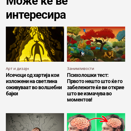
Може ќе ве
интересира
Арт и дизајн
Занимливости
Исечоци од хартија кои
Психолошки тест:
изложени на светлина
Првото нешто што ќе го
оживуваат во волшебни
забележите ќе ви открие
бајки
што ве измачува во
моментов!