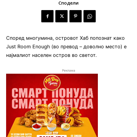
Сподели
Според многумина, островот Хаб попознат како
Just Room Enough (во превод – доволно место) е
најмалиот населен остров во светот.
Реклама