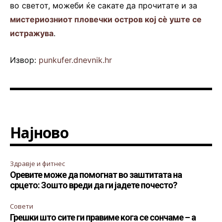
во светот, можеби ќе сакате да прочитате и за
мистериозниот пловечки остров кој сè уште се
истражува
.
Извор:
punkufer.dnevnik.hr
Најново
Здравје и фитнес
Оревите може да помогнат во заштитата на
срцето: Зошто вреди да ги јадете почесто?
Совети
Грешки што сите ги правиме кога се сончаме – а