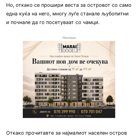
Но, откако се прошири веста за островот со само
една куќа на него, многу луѓе станале љубопитни
и почнале да го посетуваат со чамци.
Реклама
Откако прочитавте за најмалиот населен остров