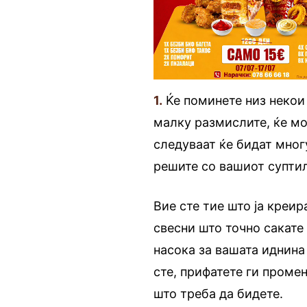
1.
Ќе поминете низ некои 
малку размислите, ќе м
следуваат ќе бидат мног
решите со вашиот супти
Вие сте тие што ја креир
свесни што точно сакате
насока за вашата иднина
сте, прифатете ги промен
што треба да бидете.