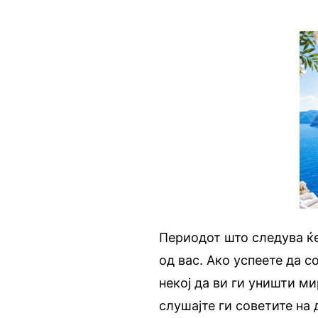
Периодот што следува ќе
од вас. Ако успеете да с
некој да ви ги уништи ми
слушајте ги советите на 