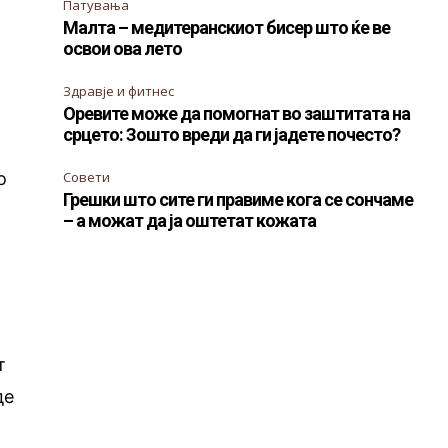
Патувања
Малта – медитеранскиот бисер што ќе ве
освои ова лето
Здравје и фитнес
Оревите може да помогнат во заштитата на
срцето: Зошто вреди да ги јадете почесто?
о
Совети
Грешки што сите ги правиме кога се сончаме
– а можат да ја оштетат кожата
а
т
де