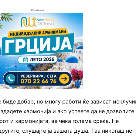
Реклама
 биде добар, но многу работи ќе зависат исклучи
оздадете хармонија и ако успеете да не дозволите
рот и хармонијата, ве чека голема среќа. Не
другите, слушајте ја вашата душа. Таа никогаш не