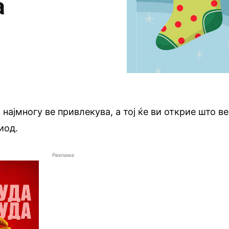
а
најмногу ве привлекува, а тој ќе ви открие што ве
иод.
Реклама