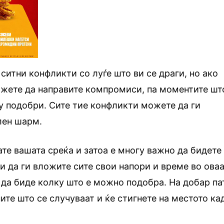
ситни конфликти со луѓе што ви се драги, но ако
ожете да направите компромиси, па моментите шт
у подобри. Сите тие конфликти можете да ги
лен шарм.
ате вашата среќа и затоа е многу важно да бидете
 и да ги вложите сите свои напори и време во ова
 да биде колку што е можно подобра. На добар па
ите што се случуваат и ќе стигнете на местото ка