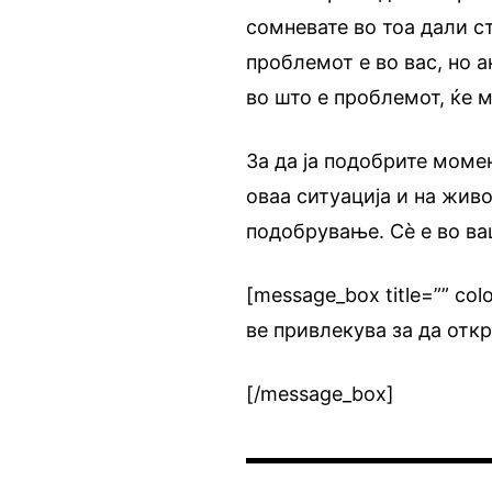
сомневате во тоа дали с
проблемот е во вас, но а
во што е проблемот, ќе 
За да ја подобрите моме
оваа ситуација и на жив
подобрување. Сè е во ва
[message_box title=”” co
ве привлекува за да отк
[/message_box]