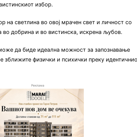
 вистинскиот избор.
р на светлина во овој мрачен свет и личност со
а во добрина и во вистинска, искрена љубов.
може да биде идеална можност за запознавање
 се зближите физички и психички преку идентични
Реклама