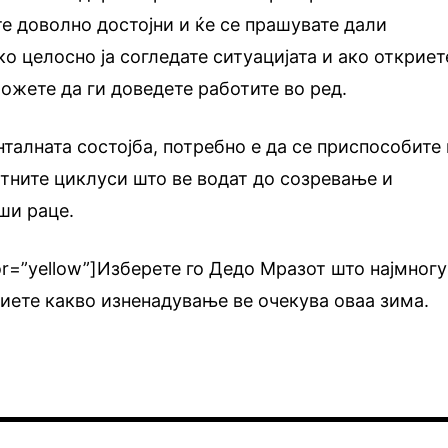
те доволно достојни и ќе се прашувате дали
ко целосно ја согледате ситуацијата и ако откриет
можете да ги доведете работите во ред.
нталната состојба, потребно е да се приспособите 
отните циклуси што ве водат до созревање и
ши раце.
lor=”yellow”]Изберете го Дедо Мразот што најмногу
риете какво изненадување ве очекува оваа зима.