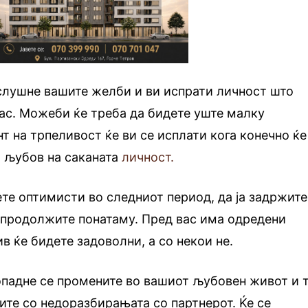
слушне вашите желби и ви испрати личност што
вас. Можеби ќе треба да бидете уште малку
т на трпеливост ќе ви се исплати кога конечно ќе
а љубов на саканата
личност.
те оптимисти во следниот период, да ја задржите
 продолжите понатаму. Пред вас има одредени
в ќе бидете задоволни, а со некои не.
опадне се промените во вашиот љубовен живот и 
вите со недоразбирањата со партнерот. Ќе се