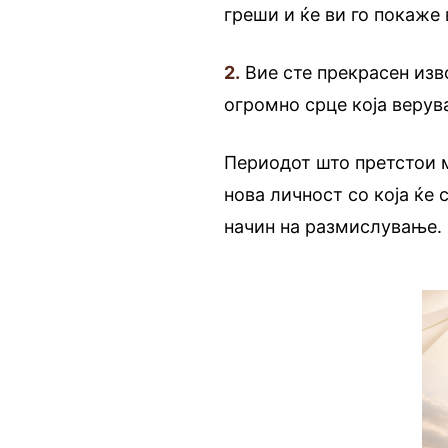
греши и ќе ви го покаже
2.
Вие сте прекрасен изво
огромно срце која верув
Периодот што претстои 
нова личност со која ќе
начин на размислување.