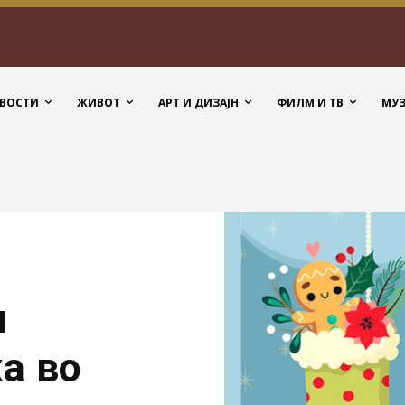
ВОСТИ
ЖИВОТ
АРТ И ДИЗАЈН
ФИЛМ И ТВ
МУ
и
ка во