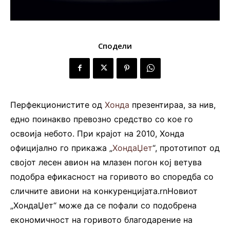
Сподели
Перфекционистите од
Хонда
презентираа, за нив,
едно поинакво превозно средство со кое го
освоија небото. При крајот на 2010, Хонда
официјално го прикажа „
ХондаЏет
“, прототипот од
својот лесен авион на млазен погон кој ветува
подобра ефикасност на горивото во споредба со
сличните авиони на конкуренцијата.rnНовиот
„ХондаЏет“ може да се пофали со подобрена
економичност на горивото благодарение на