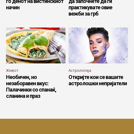
го денот на вистинскиот
да започнете да ги
начин
практикувате овие
вежби за грб
Живот
Астрологија
Необичен, но
Откријте кои се вашите
незаборавен вкус:
астролошки непријатели
Палачинки со спанаќ,
сланина и праз