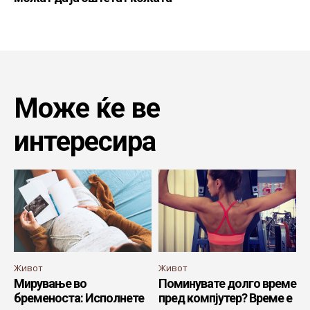
Може ќе ве
интересира
Живот
Живот
Мирување во
Поминувате долго време
бременоста: Исполнете
пред компјутер? Време е