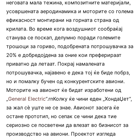
неговата мала тежина, композитните материјали,
усовршената аеродинамика и моторите со голема
ефикасност монтирани на горната страна од
крилата. Во време кога воздушниот сообраќај
станува се поскап, делумно поради големите
трошоци за гориво, подобрената потрошувачка за
20% е добредојдена за оние кои преферираат
приватно да летаат. Покрај намалената
потрошувачка, најавено е дека тој ќе биде побрз,
но и помалку бучен од конкурентските авиони.
Моторите на авионот ќе бидат изработени од
„
General Electric
“.rnКолку ќе чини еден „ХондаЏет“,
за жал сè уште не се знае. Авионот засега ќе
остане прототип, но сепак се чини дека тие
сериозно се посветени да влезат во бизнисот за
производство на авиони. Проектот изгледа