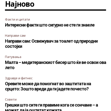
Најново
Факти и цитати
Интересни факти што сигурно не сте ги знаеле
Направи сам
Направи сам: Освежувач за тоалет од природни
состојки
Патувања
Малта – медитеранскиот бисер што ќе ве освои ова
лето
Здравје и фитнес
Оревите може да помогнат во заштитата на
срцето: Зошто вреди да ги јадете почесто?
Совети
Грешки што сите ги правиме кога се сончаме – а
можат да ја оштетат кожата