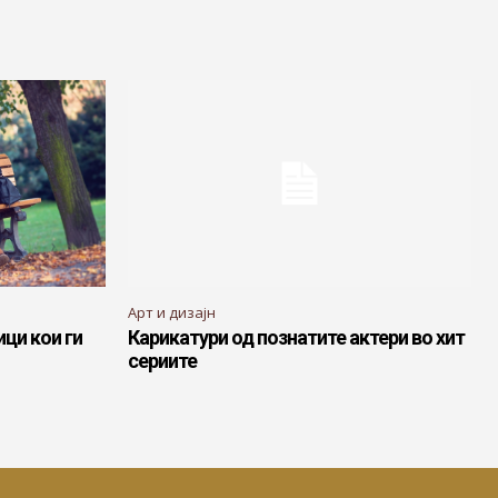
Арт и дизајн
ци кои ги
Карикатури од познатите актери во хит
сериите