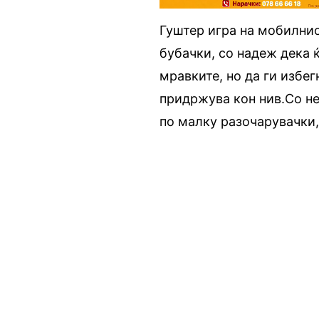
Гуштер игра на мобилнио
бубачки, со надеж дека ќ
мравките, но да ги избе
придржува кон нив.Со не
по малку разочарувачки, 