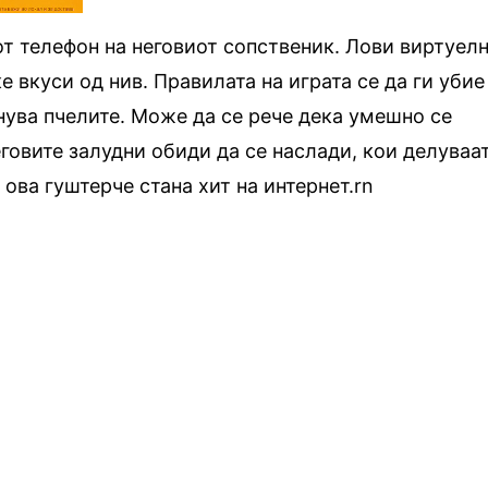
т телефон на неговиот сопственик. Лови виртуел
е вкуси од нив. Правилата на играта се да ги убие
гнува пчелите. Може да се рече дека умешно се
говите залудни обиди да се наслади, кои делуваа
ова гуштерче стана хит на интернет.rn