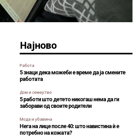
Најново
Работа
5 знаци дека можеби е време да ја смените
работата
Дом и семејство
5 работи што детето никогаш нема да ги
заборави од своите родители
Мода и убавина
Нега на лице после 40: што навистина ѝ е
потребно на кожата?