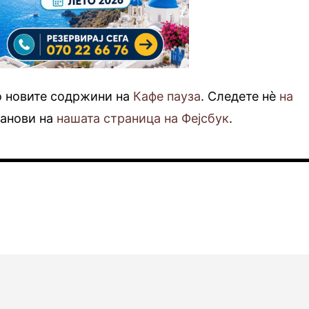
о новите содржини на
Кафе пауза
. Следете нè
на
фанови на
нашата страница на Фејсбук
.