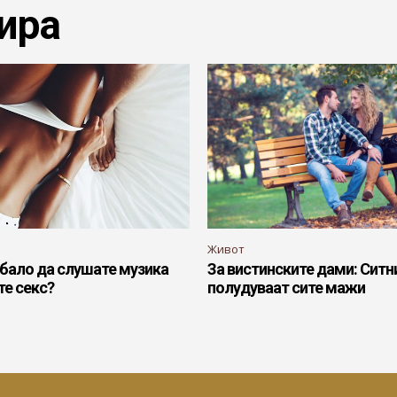
ира
Живот
бало да слушате музика
За вистинските дами: Ситни
те секс?
полудуваат сите мажи