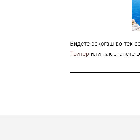
Бидете секогаш во тек с
Твитер
или пак станете 