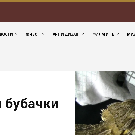
ВОСТИ
ЖИВОТ
АРТ И ДИЗАЈН
ФИЛМ И ТВ
МУ
и бубачки