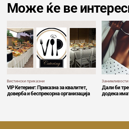
Може ќе ве интерес
Вистински приказни
Занимливости
VIP Кетеринг: Приказна за квалитет,
Дали би тре
доверба и беспрекорна организација
додека има