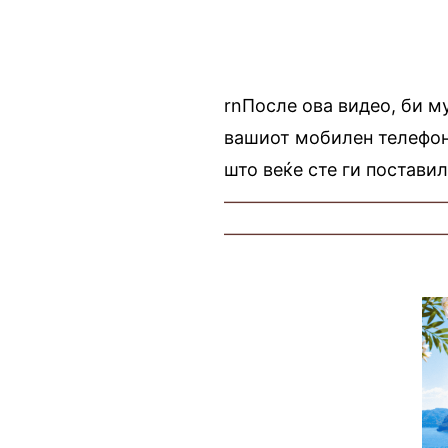
rnПосле ова видео, би м
вашиот мобилен телефон 
што веќе сте ги поставил
————————————
————————————