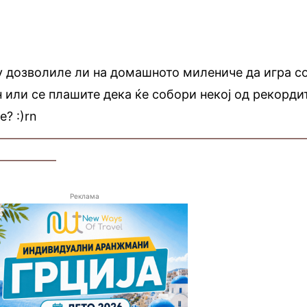
у дозволиле ли на домашното милениче да игра с
или се плашите дека ќе собори некој од рекорди
е? :)rn
—————————————————————————
—————
Реклама