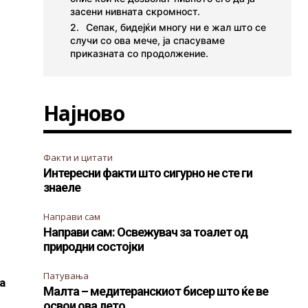
засени нивната скромност.
Сепак, бидејќи многу ни е жал што се
случи со ова мече, ја спасуваме
приказната со продолжение.
Најново
Факти и цитати
Интересни факти што сигурно не сте ги
знаеле
Направи сам
Направи сам: Освежувач за тоалет од
природни состојки
Патувања
а
Малта – медитеранскиот бисер што ќе ве
освои ова лето