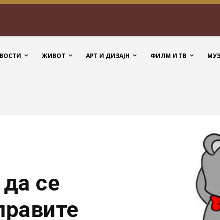
ВОСТИ
ЖИВОТ
АРТ И ДИЗАЈН
ФИЛМ И ТВ
МУ
 да се
правите