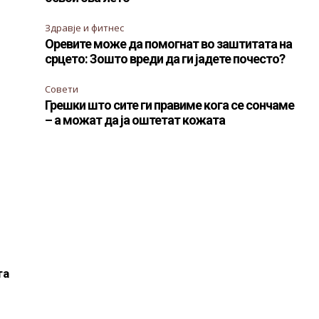
Здравје и фитнес
Оревите може да помогнат во заштитата на
срцето: Зошто вреди да ги јадете почесто?
Совети
Грешки што сите ги правиме кога се сончаме
– а можат да ја оштетат кожата
та