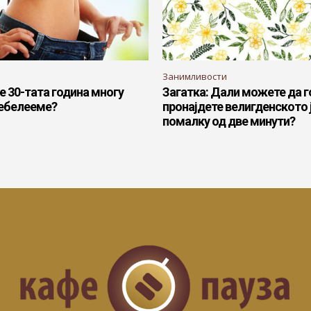
Занимливости
 30-тата година многу
Загатка: Дали можете да г
дебелееме?
пронајдете велигденското ј
помалку од две минути?