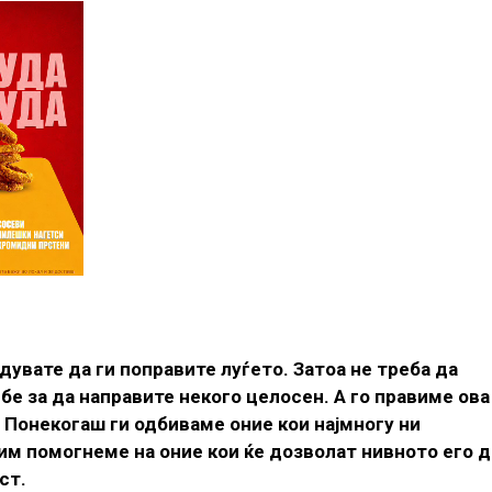
идувате да ги поправите луѓето. Затоа не треба да
е за да направите некого целосен. А го правиме ова
Понекогаш ги одбиваме оние кои најмногу ни
 им помогнеме на оние кои ќе дозволат нивното его д
ст.