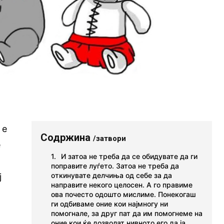
 е
Содржина
/затвори
е
И затоа не треба да се обидувате да ги
поправите луѓето. Затоа не треба да
откинувате делчиња од себе за да
ј
направите некого целосен. А го правиме
ова почесто одошто мислиме. Понекогаш
ги одбиваме оние кои најмногу ни
помогнале, за друг пат да им помогнеме на
оние кои ќе дозволат нивното его да ја