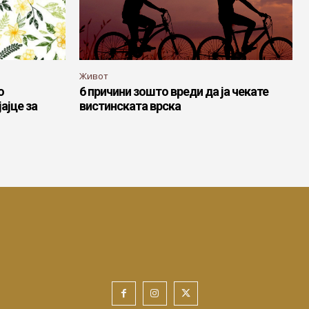
Живот
о
6 причини зошто вреди да ја чекате
ајце за
вистинската врска