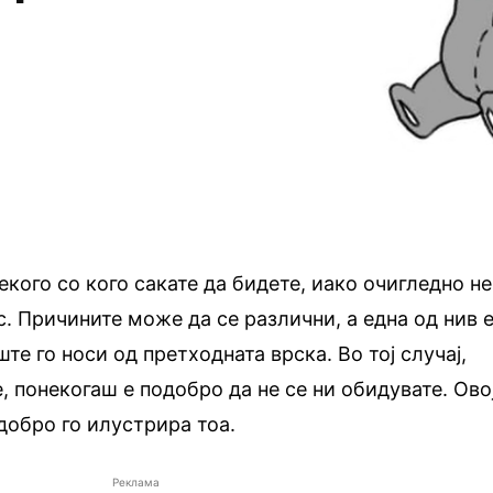
кого со кого сакате да бидете, иако очигледно не
с. Причините може да се различни, а една од нив 
те го носи од претходната врска. Во тој случај,
, понекогаш е подобро да не се ни обидувате. Ово
 добро го илустрира тоа.
Реклама