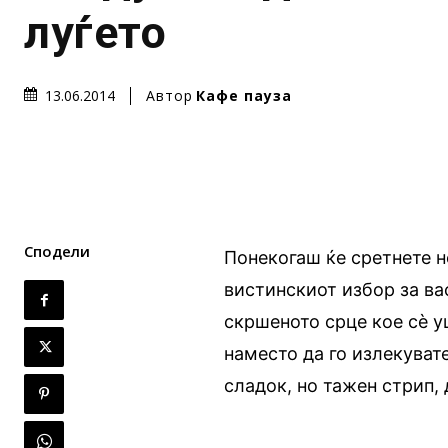
луѓето
Автор
Кафе пауза
13.06.2014
Сподели
Понекогаш ќе сретнете не
вистинскиот избор за ва
скршеното срце кое сѐ уш
наместо да го излекувате
сладок, но тажен стрип,