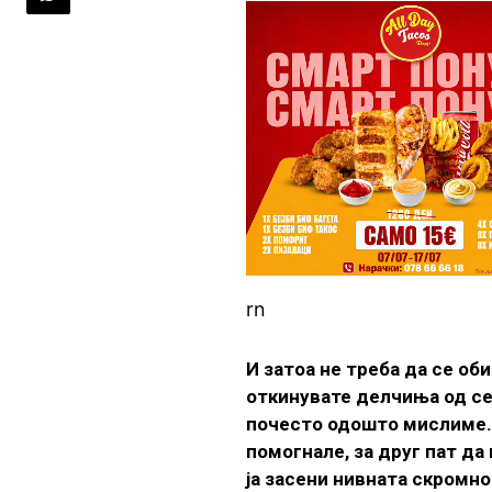
rn
И затоа не треба да се об
откинувате делчиња од себ
почесто одошто мислиме. 
помогнале, за друг пат да
ја засени нивната скромно