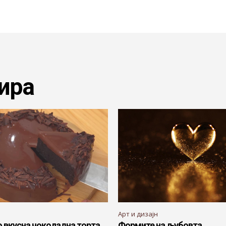
ира
Арт и дизајн
 вкусна чоколадна торта
Формите на љубовта