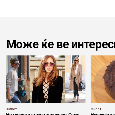
Може ќе ве интерес
Живот
Живот
Не трошете ги парите залудно: Само
Неверојатно