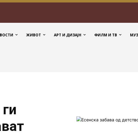
ВОСТИ
ЖИВОТ
АРТ И ДИЗАЈН
ФИЛМ И ТВ
МУ
 ги
ават