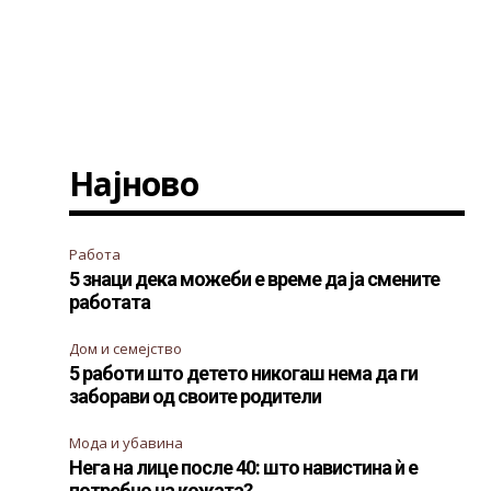
Најново
а
Работа
5 знаци дека можеби е време да ја смените
работата
Дом и семејство
5 работи што детето никогаш нема да ги
заборави од своите родители
Мода и убавина
Нега на лице после 40: што навистина ѝ е
потребно на кожата?