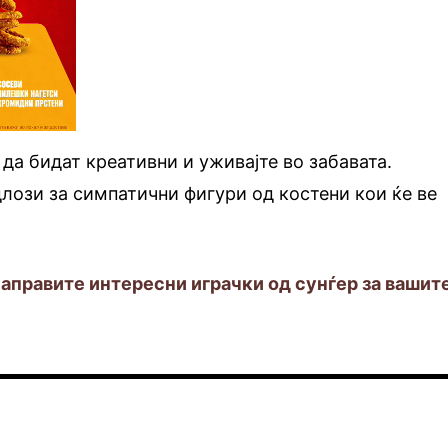
 да бидат креативни и уживајте во забавата.
лози за симпатични фигури од костени кои ќе ве
направите интересни играчки од сунѓер за вашит