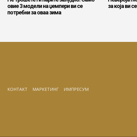
овие 3 модели на џемпери ви се
за која ви с
потребни за оваа зима
КОНТАКТ
МАРКЕТИНГ
ИМПРЕСУМ