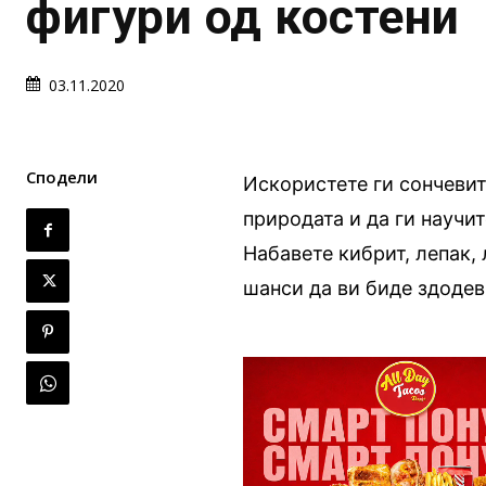
фигури од костени
03.11.2020
Сподели
Искористете ги сончевит
природата и да ги научит
Набавете кибрит, лепак,
шанси да ви биде здодев