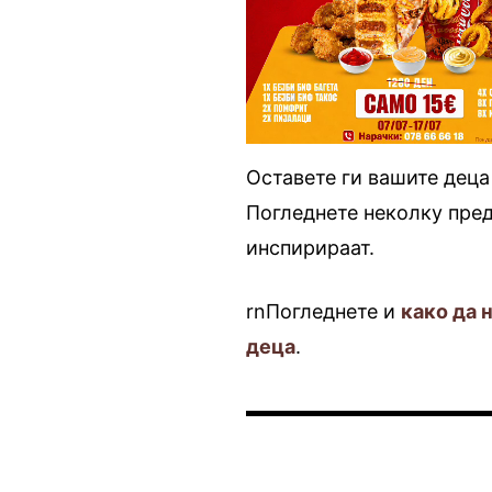
Оставете ги вашите деца
Погледнете неколку пред
инспирираат.
rnПогледнете и
како да 
деца
.