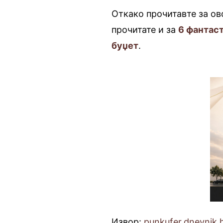
Откако прочитавте за ов
прочитате и за
6 фантаст
буџет
.
Извор:
punkufer.dnevnik.