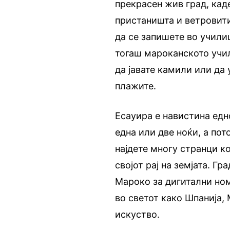
прекрасен жив град, кад
пристаништа и ветровит
да се запишете во учили
тогаш мароканското учи
да јавате камили или да
плажите.
Есауира е навистина едн
една или две ноќи, а пот
најдете многу странци к
својот рај на земјата. Г
Мароко за дигитални но
во светот како Шпанија,
искуство.