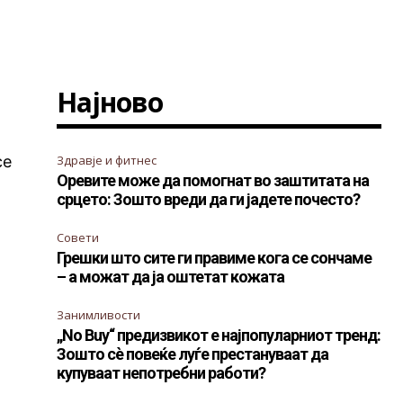
Најново
се
Здравје и фитнес
Оревите може да помогнат во заштитата на
срцето: Зошто вреди да ги јадете почесто?
Совети
Грешки што сите ги правиме кога се сончаме
– а можат да ја оштетат кожата
Занимливости
„No Buy“ предизвикот е најпопуларниот тренд:
Зошто сè повеќе луѓе престануваат да
купуваат непотребни работи?