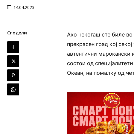
14.04.2023
Сподели
Ако некогаш сте биле во
прекрасен град кој секој
автентични марокански и
состои од специјалитети
Океан, на помалку од че