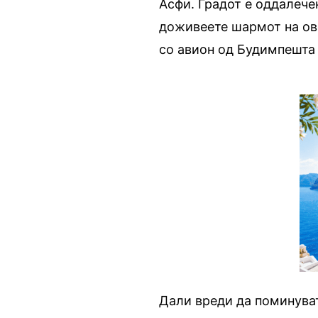
Асфи. Градот е оддалече
доживеете шармот на ово
со авион од Будимпешта
Дали вреди да поминуват