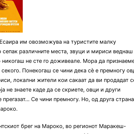
 Есаира им овозможува на туристите малку
о сепак различните места, звуци и мириси веднаш
о никогаш не сте го доживеале. Мора да признаеме
 секого. Понекогаш се чини дека сè е премногу ов
иси, локални жители кои сакаат да ви продадат с
ја не знаете каде да се скриете, овци и други
 прегазат… Се чини премногу. Но, од друга страна
Мароко.
антскиот брег на Мароко, во регионот Маракеш-