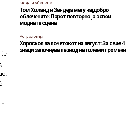
Мода и убавина
Том Холанд и Зендеја меѓу најдобро
облечените: Парот повторно ја освои
модната сцена
Астрологија
Хороскоп за почетокот на август: За овие 4
знаци започнува период на големи промени
 ќе
,
де,
è
 –