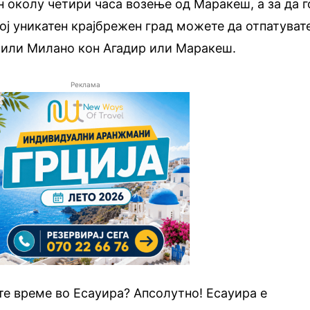
н околу четири часа возење од Маракеш, а за да г
ј уникатен крајбрежен град можете да отпатуват
 или Милано кон Агадир или Маракеш.
Реклама
е време во Есауира? Апсолутно! Есауира е