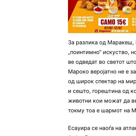
За разлика од Маракеш,
„поинтимно“ искуство, н
ве одведат во светот шт
Мароко веројатно не е за
од широк спектар на мир
и сешто, горештина од ко
животни кои можат да ве
токму тоа е шармот на 
Есауира се наоѓа на атл