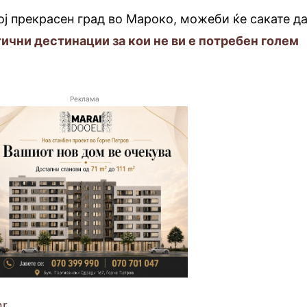
ој прекрасен град во Мароко, можеби ќе сакате д
ични дестинации за кои не ви е потребен голем
Реклама
hr