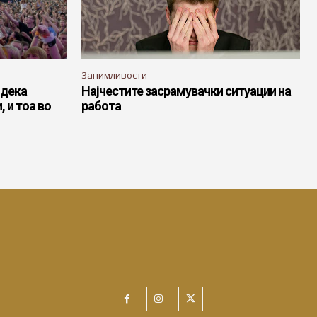
Занимливости
 дека
Најчестите засрамувачки ситуации на
, и тоа во
работа