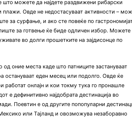
е што можете да најдете раздвижени рибарски
и плажи. Овде не недостасуваат активности – мо
ште за сурфање, и ако сте повеќе по гастрономијат
лиште за готвење ќе биде одличен избор. Можете
 уживате во долги прошетките на зајдисонце по
о од оние места каде што патниците застануваат
оа остануваат еден месец или подолго. Овде ќе
ои работат онлајн и кои токму тука го пронашле
радот е дефинитивно најдобрата дестинација во
мади. Поевтин е од другите попопуларни дестинац
 Мексико или Тајланд и овозможува незаборавно