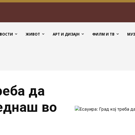
ВОСТИ
ЖИВОТ
АРТ И ДИЗАЈН
ФИЛМ И ТВ
МУ
реба да
 еднаш во