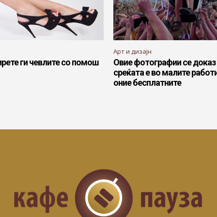
Арт и дизајн
рете ги чевлите со помош
Овие фотографии се доказ
среќата е во малите работи
оние бесплатните