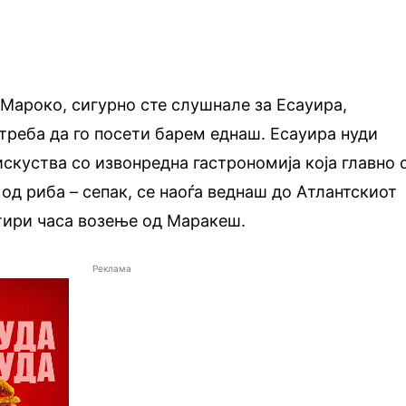
 Мароко, сигурно сте слушнале за Есауира,
 треба да го посети барем еднаш. Есауира нуди
скуства со извонредна гастрономија која главно 
 од риба – сепак, се наоѓа веднаш до Атлантскиот
тири часа возење од Маракеш.
Реклама