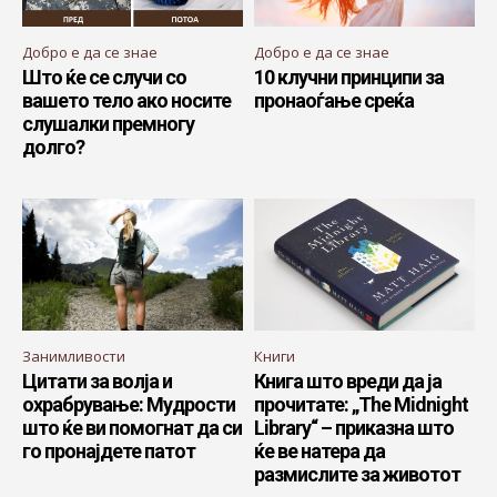
Добро е да се знае
Добро е да се знае
Што ќе се случи со
10 клучни принципи за
вашето тело ако носите
пронаoѓање среќа
слушалки премногу
долго?
Занимливости
Книги
Цитати за волја и
Книга што вреди да ја
охрабрување: Мудрости
прочитате: „The Midnight
што ќе ви помогнат да си
Library“ – приказна што
го пронајдете патот
ќе ве натера да
размислите за животот