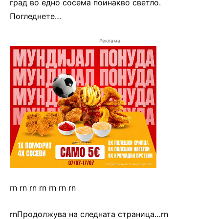
град во едно сосема поинакво светло.
Погледнете…
Реклама
rn rn rn rn rn rn rn
rnПродолжува на следната страница…rn