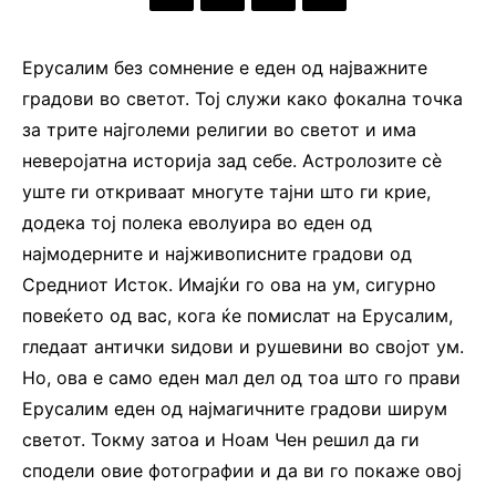
Ерусалим без сомнение е еден од најважните
градови во светот. Тој служи како фокална точка
за трите најголеми религии во светот и има
неверојатна историја зад себе. Астролозите сè
уште ги откриваат многуте тајни што ги крие,
додека тој полека еволуира во еден од
најмодерните и најживописните градови од
Средниот Исток. Имајќи го ова на ум, сигурно
повеќето од вас, кога ќе помислат на Ерусалим,
гледаат антички ѕидови и рушевини во својот ум.
Но, ова е само еден мал дел од тоа што го прави
Ерусалим еден од најмагичните градови ширум
светот. Токму затоа и Ноам Чен решил да ги
сподели овие фотографии и да ви го покаже овој