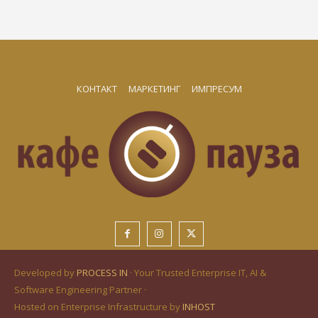
КОНТАКТ
МАРКЕТИНГ
ИМПРЕСУМ
Developed by
PROCESS IN
· Your Trusted Enterprise IT, AI &
Software Engineering Partner ·
Hosted on Enterprise Infrastructure by
INHOST