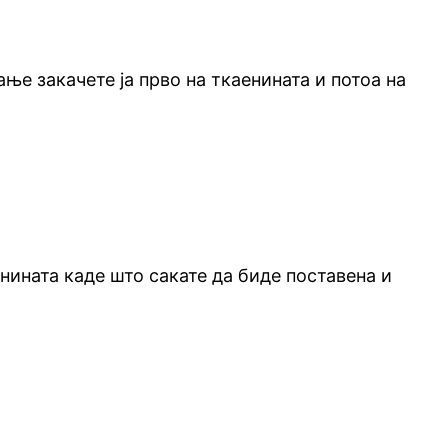
ње закачете ја прво на ткаенината и потоа на
енината каде што сакате да биде поставена и