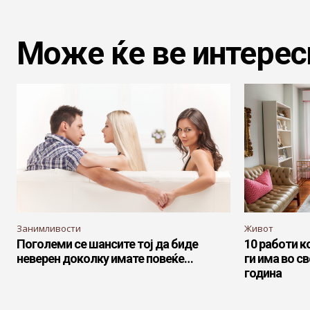
Може ќе ве интерес
Занимливости
Живот
Поголеми се шансите тој да биде
10 работи к
неверен доколку имате повеќе…
ги има во с
година