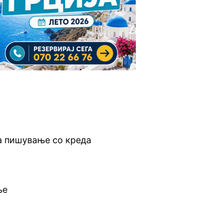
за пишување со креда
ње