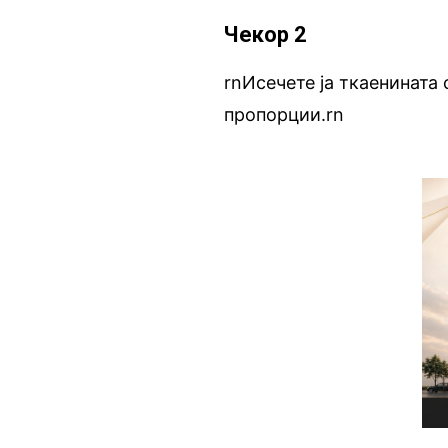
Чекор 2
rnИсечете ја ткаенината
пропорции.rn