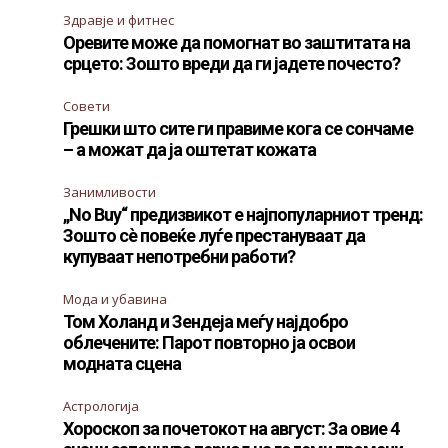
Здравје и фитнес
Оревите може да помогнат во заштитата на
срцето: Зошто вреди да ги јадете почесто?
Совети
Грешки што сите ги правиме кога се сончаме
– а можат да ја оштетат кожата
Занимливости
„No Buy“ предизвикот е најпопуларниот тренд:
Зошто сè повеќе луѓе престануваат да
купуваат непотребни работи?
Мода и убавина
Том Холанд и Зендеја меѓу најдобро
облечените: Парот повторно ја освои
модната сцена
Астрологија
Хороскоп за почетокот на август: За овие 4