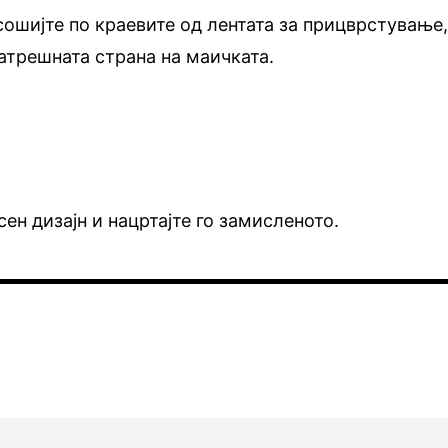
ошијте по краевите од лентата за прицврстување
атрешната страна на маичката.
ен дизајн и нацртајте го замисленото.