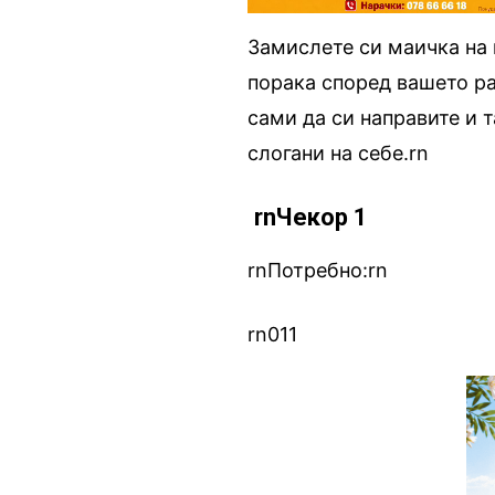
Замислете си маичка на 
порака според вашето р
сами да си направите и 
слогани на себе.rn
.
rnЧекор 1
rnПотребно:rn
rn011