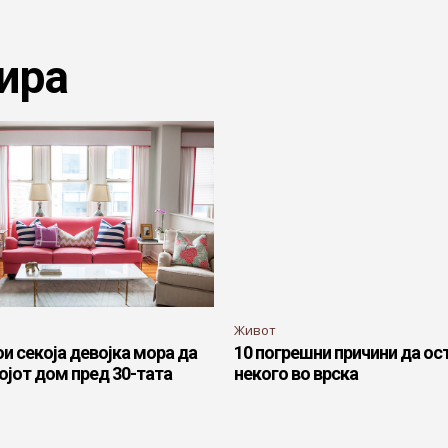
ира
Живот
ои секоја девојка мора да
10 погрешни причини да ос
војот дом пред 30-тата
некого во врска