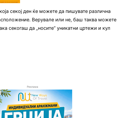
која секој ден ќе можете да пишувате различна
асположение. Верувале или не, баш таква можете
така секогаш да „носите“ уникатни цртежи и кул
Реклама