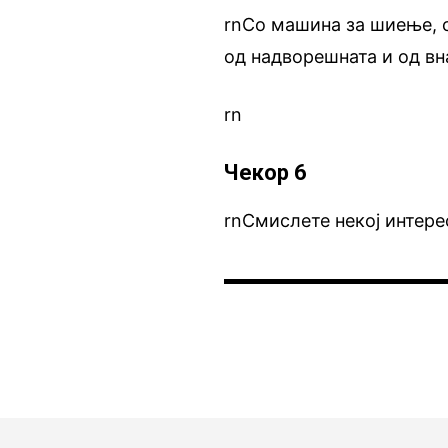
rnСо машина за шиење, с
од надворешната и од вн
rn
Чекор 6
rnСмислете некој интерес