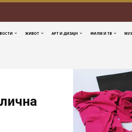
ВОСТИ
ЖИВОТ
АРТ И ДИЗАЈН
ФИЛМ И ТВ
МУ
злична