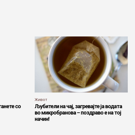
Живот
танете со
Љубители на чај, загревајте ја водата
во микробранова – поздраво е на тој
начин!