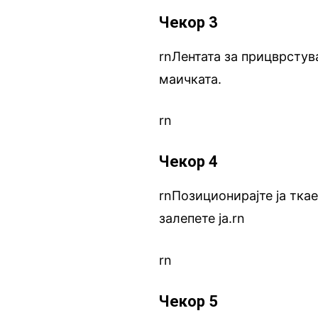
Чекор 3
rnЛентата за прицврстува
маичката.
rn
Чекор 4
rnПозиционирајте ја тка
залепете ја.rn
rn
Чекор 5