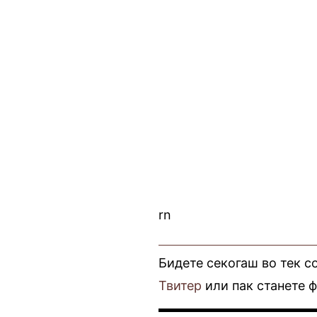
rn
Бидете секогаш во тек с
Твитер
или пак станете 