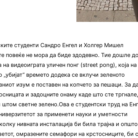
ските студенти Сандро Енгел и Холгер Мишел
е повеќе не мора да биде здодевно. Тие дошле д
 на видеоиграта уличен понг (street pong), која на
о „убијат“ времето додека се вклучи зеленото
вниот изум е поставен на копчето за пешаци. За д
тосницата и задоцните онаму каде што сте тргнале
 штом светне зелено.Ова е студентски труд на Ен
ниверзитетот за применети науки и уметности
колку нивната инсталација би била трајна и општо
ветот, омразените семафори на крстосниците, би 