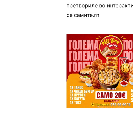
претвориле во интерактив
се самите.rn