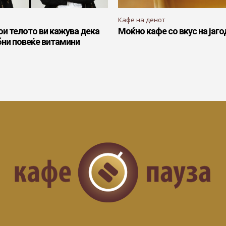
Кафе на денот
кои телото ви кажува дека
Моќно кафе со вкус на јаго
бни повеќе витамини