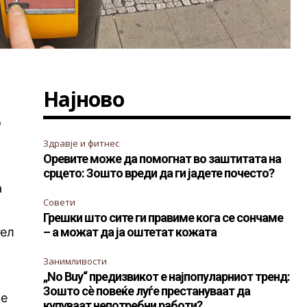
Најново
о
Здравје и фитнес
Оревите може да помогнат во заштитата на
срцето: Зошто вреди да ги јадете почесто?
а
Совети
,
Грешки што сите ги правиме кога се сончаме
гел
– а можат да ја оштетат кожата
Занимливости
„No Buy“ предизвикот е најпопуларниот тренд:
Зошто сè повеќе луѓе престануваат да
се
купуваат непотребни работи?