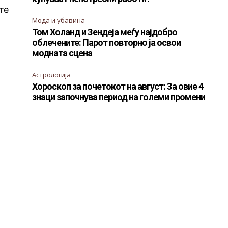
те
Мода и убавина
Том Холанд и Зендеја меѓу најдобро
облечените: Парот повторно ја освои
модната сцена
Астрологија
Хороскоп за почетокот на август: За овие 4
знаци започнува период на големи промени