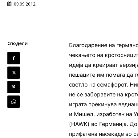
09.09.2012
Сподели
Благодарение на герман
чекањето на крстосницит
идеја да креираат верзија
пешаците им помага да г
светло на семафорот. Ни
не се заборавите на крс
играта прекинува веднаш
и Мишел, изработен на У
(HAWK) во Германија. До
прифатена насекаде во с