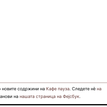
о новите содржини на
Кафе пауза
. Следете нè
на
фанови на
нашата страница на Фејсбук
.