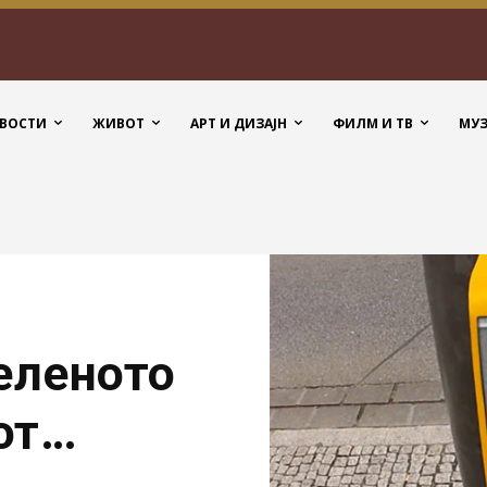
ВОСТИ
ЖИВОТ
АРТ И ДИЗАЈН
ФИЛМ И ТВ
МУ
еленото
от…