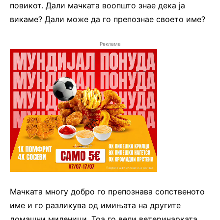
повикот. Дали мачката воопшто знае дека ја
викаме? Дали може да го препознае своето име?
Реклама
Мачката многу добро го препознава сопственото
име и го разликува од имињата на другите
домашни миленици. Тоа го вели ветеринарката