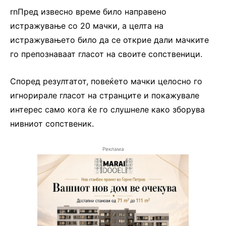
rnПред извесно време било направено
истражување со 20 мачки, а целта на
истражувањето било да се открие дали мачките
го препознаваат гласот на своите сопственици.
Според резултатот, повеќето мачки целосно го
игнорирале гласот на странците и покажувале
интерес само кога ќе го слушнеле како зборува
нивниот сопственик.
Реклама