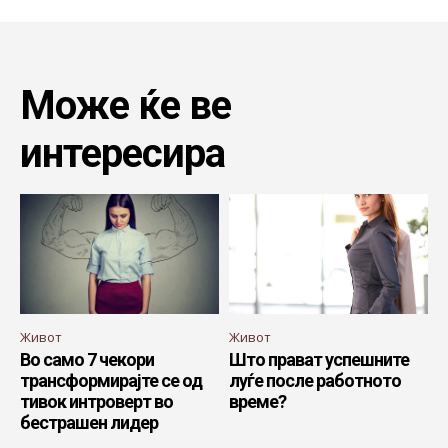
Може ќе ве
интересира
Живот
Живот
Во само 7 чекори
Што прават успешните
трансформирајте се од
луѓе после работното
тивок интроверт во
време?
бестрашен лидер