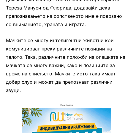
Тереза Мануси од Флорида, додавајќи дека
препознавањето на сопственото име е поврзано
со вниманието, храната и играта.
Мачките се многу интелигентни животни кои
комуницираат преку различните позиции на
телото. Така, различните положби на опашката на
мачката се многу важни, како и позициите за
време на спиењето. Мачките исто така имаат
добар слух и можат да препознаат различни
звуци.
Реклама