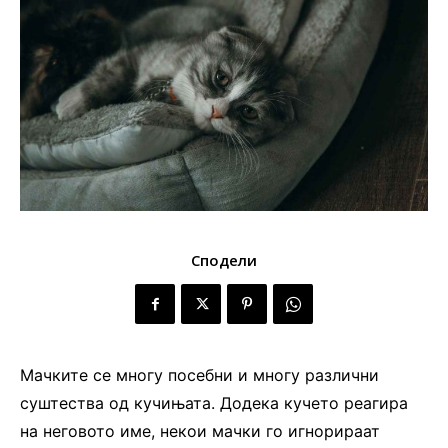
Сподели
Мачките се многу посебни и многу различни
суштества од кучињата. Додека кучето реагира
на неговото име, некои мачки го игнорираат