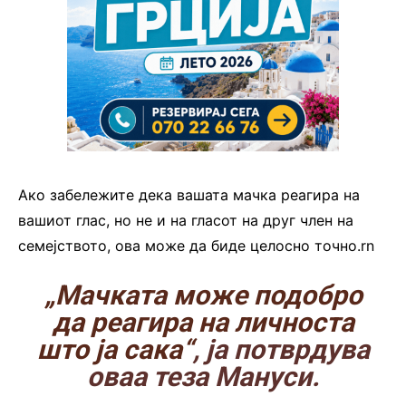
Ако забележите дека вашата мачка реагира на
вашиот глас, но не и на гласот на друг член на
семејството, ова може да биде целосно точно.rn
„Мачката може подобро
да реагира на личноста
што ја сака“
, ја потврдува
оваа теза Мануси.