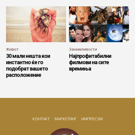
Живот
Занимливости
30 мали нешта кои
Најпрофитабилни
инстантно ќе го
филмови на сите
подобрат вашето
времиња
расположение
КОНТАКТ
МАРКЕТИНГ
ИМПРЕСУМ