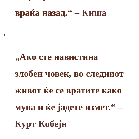
враќа назад.“
– Киша
rn
„Ако сте навистина
злобен човек, во следниот
живот ќе се вратите како
мува и ќе јадете измет.“
–
Курт Кобејн