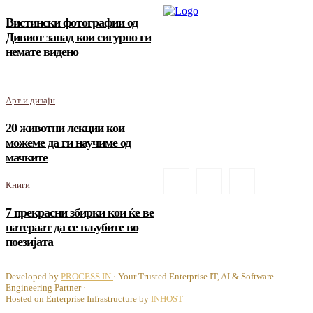
Вистински фотографии од
Дивиот запад кои сигурно ги
немате видено
Арт и дизајн
20 животни лекции кои
можеме да ги научиме од
мачките
Книги
7 прекрасни збирки кои ќе ве
натераат да се вљубите во
поезијата
Developed by
PROCESS IN
· Your Trusted Enterprise IT, AI & Software
Engineering Partner ·
Hosted on Enterprise Infrastructure by
INHOST