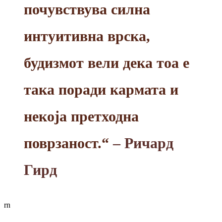
почувствува силна
интуитивна врска,
будизмот вели дека тоа е
така поради кармата и
некоја претходна
поврзаност.“
– Ричард
Гирд
rn