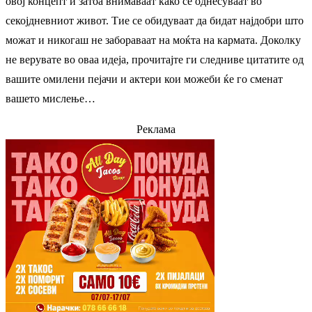
овој концепт и затоа внимаваат како се однесуваат во
секојдневниот живот. Тие се обидуваат да бидат најдобри што
можат и никогаш не забораваат на моќта на кармата. Доколку
не верувате во оваа идеја, прочитајте ги следниве цитатите од
вашите омилени пејачи и актери кои можеби ќе го сменат
вашето мислење…
Реклама