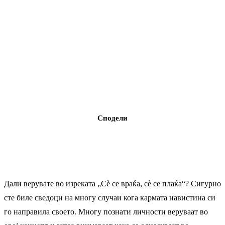
Сподели
Дали верувате во изреката „Сѐ се враќа, сѐ се плаќа“? Сигурно
сте биле сведоци на многу случаи кога кармата навистина си
го направила своето. Многу познати личности веруваат во