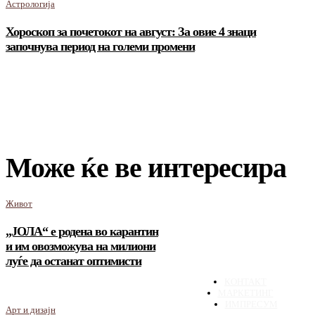
Астрологија
Хороскоп за почетокот на август: За овие 4 знаци
започнува период на големи промени
Може ќе ве интересира
Живот
„ЈОЛА“ е родена во карантин
и им овозможува на милиони
луѓе да останат оптимисти
КОНТАКТ
МАРКЕТИНГ
ИМПРЕСУМ
Арт и дизајн