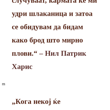
случуваат, кармата ќе ми
удри шлаканица и затоа
се обидувам да бидам
како брод што мирно
плови.“
– Нил Патрик
Харис
rn
„Кога некој ќе