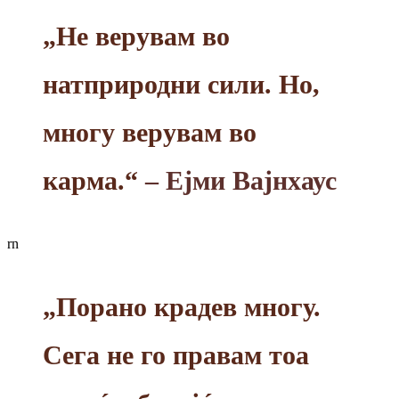
„Не верувам во
натприродни сили. Но,
многу верувам во
карма.“
– Ејми Вајнхаус
rn
„Порано крадев многу.
Сега не го правам тоа