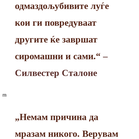
одмаздољубивите луѓе
кои ги повредуваат
другите ќе завршат
сиромашни и сами.“
–
Силвестер Сталоне
rn
„Немам причина да
мразам никого. Верувам