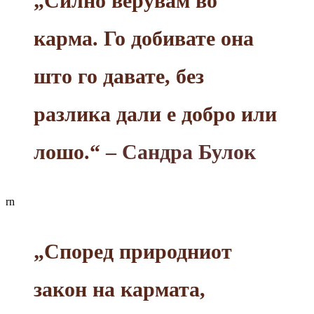
„Силно верувам во
карма. Го добивате она
што го давате, без
разлика дали е добро или
лошо.“
– Сандра Булок
rn
„Според природниот
закон на кармата,