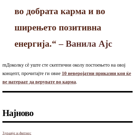
во добрата карма и во
ширењето позитивна
енергија.“
– Ванила Ајс
rnДоколку сѐ уште сте скептични околу постоењето на овој
концепт, прочитајте ги овие
10 неверојатни приказни кои ќе
ве натераат да верувате во карма
.
Најново
Здравје и фитнес