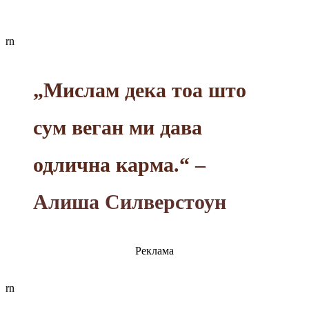
rn
„Мислам дека тоа што
сум веган ми дава
одлична карма.“
–
Алиша Силверстоун
Реклама
rn