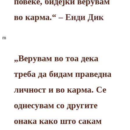
повеќе, бидејќи верувам
во карма.“
– Енди Дик
rn
„Верувам во тоа дека
треба да бидам праведна
личност и во карма. Се
однесувам со другите
онака како што сакам