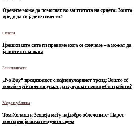
Оревите може да помогнат во заштитата на срцето: Зошто
вреди да ги јадете почесто?
Совети
Грешки што сите ги правиме кога се сончаме – а можат да
ја оштетат кожата
Занимливости
„No Buy“ предизвикот е најпопуларниот тренд: Зошто сè
повеќе луѓе престануваат да купуваат непотребни работи?
Мода и убавина
Том Холанд и Зендеја меѓу најдобро облечените: Парот
повторно ја освои модната сцена