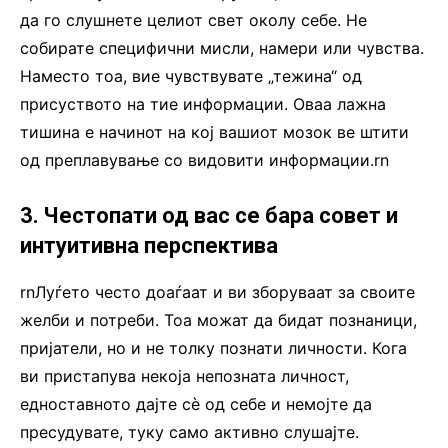
да го слушнете целиот свет околу себе. Не
собирате специфични мисли, намери или чувства.
Наместо тоа, вие чувствувате „тежина“ од
присуството на тие информации. Оваа лажна
тишина е начинот на кој вашиот мозок ве штити
од преплавување со видовити информации.rn
3. Честопати од вас се бара совет и
интуитивна перспектива
rnЛуѓето често доаѓаат и ви зборуваат за своите
желби и потреби. Тоа можат да бидат познаници,
пријатели, но и не толку познати личности. Кога
ви пристапува некоја непозната личност,
едноставното дајте сѐ од себе и немојте да
пресудувате, туку само активно слушајте.