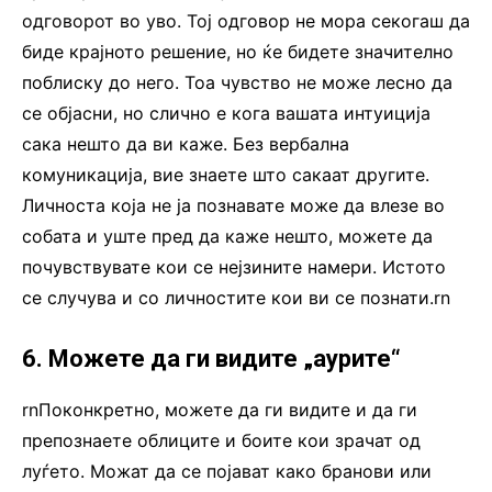
одговорот во уво. Тој одговор не мора секогаш да
биде крајното решение, но ќе бидете значително
поблиску до него. Тоа чувство не може лесно да
се објасни, но слично е кога вашата интуиција
сака нешто да ви каже. Без вербална
комуникација, вие знаете што сакаат другите.
Личноста која не ја познавате може да влезе во
собата и уште пред да каже нешто, можете да
почувствувате кои се нејзините намери. Истото
се случува и со личностите кои ви се познати.rn
6. Можете да ги видите „аурите“
rnПоконкретно, можете да ги видите и да ги
препознаете облиците и боите кои зрачат од
луѓето. Можат да се појават како бранови или