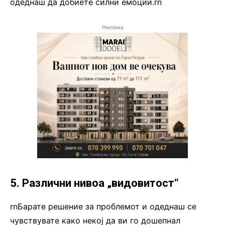
одеднаш да добиете силни емоции.rn
Реклама
5. Различни нивоа „видовитост“
rnБарате решение за проблемот и одеднаш се
чувствувате како некој да ви го дошепнал