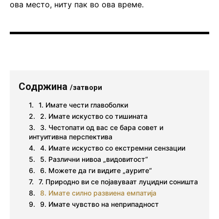
ова место, ниту пак во ова време.
Содржина
/затвори
1. Имате чести главоболки
2. Имате искуство со тишината
3. Честопати од вас се бара совет и
интуитивна перспектива
4. Имате искуство со екстремни сензации
5. Различни нивоа „видовитост“
6. Можете да ги видите „аурите“
7. Природно ви се појавуваат луцидни соништа
8. Имате силно развиена емпатија
9. Имате чувство на неприпадност