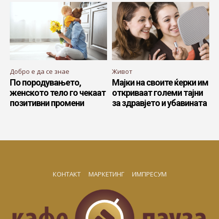
Добро е да се знае
Живот
По породувањето,
Мајки на своите ќерки им
женското тело го чекаат
откриваат големи тајни
позитивни промени
за здравјето и убавината
КОНТАКТ
МАРКЕТИНГ
ИМПРЕСУМ