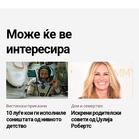
Може ќе ве
интересира
Вистински приказни
Дом и семејство
10 луѓе кои ги исполниле
Искрени родителски
соништата од нивното
совети од Џулија
детство
Робертс