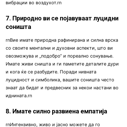
вибрации во воздухот.rn
7. Природно ви се појавуваат луцидни
соништа
rnВие имате природна рафинирана и силна врска
со своите ментални и духовни аспекти, што ви
овозможува и „подобро“ и пореално сонување.
Имате живи сништа и ги паметите деталите дури
и кога ќе се разбудите. Поради нивната
луцидност и симболика, вашите соништа често
знаат да бидат и предвесник за некои настани во
иднината.rn
8. Имате силно развиена емпатија
rnИнтензивно, живо и јасно можете да го