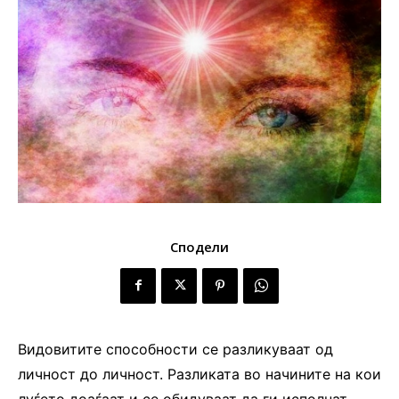
Сподели
Видовитите способности се разликуваат од
личност до личност. Разликата во начините на кои
луѓето доаѓаат и се обидуваат да ги исполнат