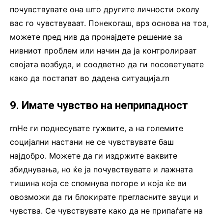
почувствувате она што другите личности околу
вас го чувствуваат. Понекогаш, врз основа на тоа,
можете пред нив да пронајдете решение за
нивниот проблем или начин да ја контролираат
својата возбуда, и соодветно да ги посоветувате
како да постапат во дадена ситуација.rn
9. Имате чувство на неприпадност
rnНе ги поднесувате гужвите, а на големите
социјални настани не се чувствувате баш
најдобро. Можете да ги издржите ваквите
збиднувања, но ќе ја почувствувате и лажната
тишина која се спомнува погоре и која ќе ви
овозможи да ги блокирате прегласните звуци и
чувства. Се чувствувате како да не припаѓате на