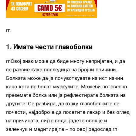
rn
1. Имате чести главоболки
rnОвој знак може да биде многу непријатен, и да
се развие како последица на бројни причини.
Болката може да ја почувствувате на ист начин
како кога ве болат мускулите. Можеби потсвесно
преземате болка или ја рефлектирате болката на
другите. Се разбира, доколку главоболките се
почести, најдобро е да посетите лекар и без оглед
на причината, пијте вода, јадете овошје и
зеленчук и медитирајте – по овој редослед.rn