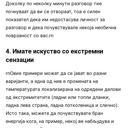
Доколку по неколку минути разговор тие
почнуваат да ви се отвораат, тоа е силен
показател дека им недостасува личност за
разговор и дека почувствувале некоја необична
поврзаност со вас.rn
4. Имате искуство со екстремни
сензации
rnОвие примери можат да се јават во разни
варијанти, а една од нив е промената на
температурата локализирана на одредени делови
од екстремитетите (ладни или топли дланки,
ладна лева страна, ладна потколеница и слично).
Исто така, можете да почувствувате бран
енергија кога, на пример, некој ве набљудува и