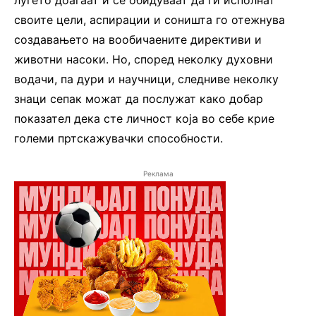
своите цели, аспирации и соништа го отежнува
создавањето на вообичаените директиви и
животни насоки. Но, според неколку духовни
водачи, па дури и научници, следниве неколку
знаци сепак можат да послужат како добар
показател дека сте личност која во себе крие
големи пртскажувачки способности.
Реклама