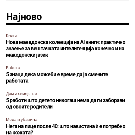
Најново
Книги
Нова македонска колекција на AI книги: практично
знаење за вештачката интелигенција конечно и на
македонски јазик
Работа
5 знаци дека можеби е време да ја смените
работата
Дом и семејство
5 работи што детето никогаш нема да ги заборави
од своите родители
Мода и убавина
Нега на лице после 40: што навистина ѝ е потребно
на кожата?