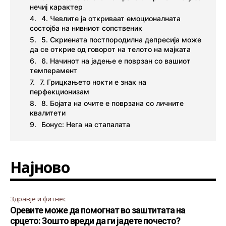
нечиј карактер
4. Чевлите ја откриваат емоционалната
состојба на нивниот сопственик
5. Скриената постпородилна депресија може
да се открие од говорот на телото на мајката
6. Начинот на јадење е поврзан со вашиот
темперамент
7. Грицкањето нокти е знак на
перфекционизам
8. Бојата на очите е поврзана со личните
квалитети
Бонус: Нега на стапалата
Најново
Здравје и фитнес
Оревите може да помогнат во заштитата на
срцето: Зошто вреди да ги јадете почесто?