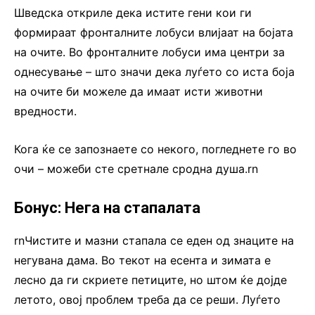
Шведска откриле дека истите гени кои ги
формираат фронталните лобуси влијаат на бојата
на очите. Во фронталните лобуси има центри за
однесување – што значи дека луѓето со иста боја
на очите би можеле да имаат исти животни
вредности.
Кога ќе се запознаете со некого, погледнете го во
очи – можеби сте сретнале сродна душа.rn
Бонус: Нега на стапалата
rnЧистите и мазни стапала се еден од знаците на
негувана дама. Во текот на есента и зимата е
лесно да ги скриете петиците, но штом ќе дојде
летото, овој проблем треба да се реши. Луѓето