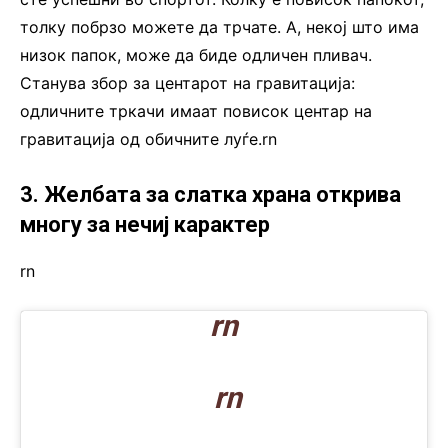
толку побрзо можете да трчате. А, некој што има
низок папок, може да биде одличен пливач.
Станува збор за центарот на гравитација:
одличните тркачи имаат повисок центар на
гравитација од обичните луѓе.rn
3. Желбата за слатка храна открива
многу за нечиј карактер
rn
rn
rn