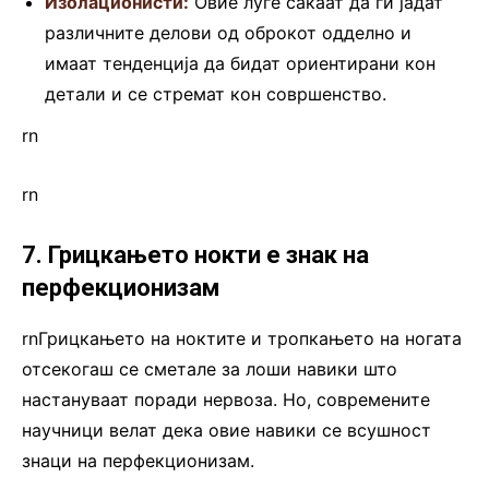
Изолационисти:
Овие луѓе сакаат да ги јадат
различните делови од оброкот одделно и
имаат тенденција да бидат ориентирани кон
детали и се стремат кон совршенство.
rn
rn
7. Грицкањето нокти е знак на
перфекционизам
rnГрицкањето на ноктите и тропкањето на ногата
отсекогаш се сметале за лоши навики што
настануваат поради нервоза. Но, современите
научници велат дека овие навики се всушност
знаци на перфекционизам.