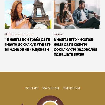
Добро е да се знае
Живот
18 нешта кои треба да ги
6 нешта што никогаш
знаете доколку патувате
нема да ги кажете
во една од овие држави
доколку сте задоволни
од вашата врска
КОНТАКТ
МАРКЕТИНГ
ИМПРЕСУМ