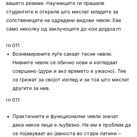
вашето резиме. Научниците ги прашале
студентите и откриле што мислат младите за
сопствениците на одредени видови чевли. Еве
само неколку од заклучоците до кои дојдоа:rn
rn 011
Вознемирените луѓе сакаат тесни чевли.
Нивните чевли се обично нови и изгледаат
совршено (дури и ако времето е ужасно). Тие
се грижат за својот изглед и за тоа што мислат
другите за нив.
rn 011
Практичните и функционални чевли значат
дека некое лице е љубезно. Не им е проблем да
се појавуваат во јавноста во стари патики –