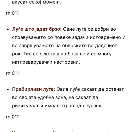
вкусат секој момент.
rn 011
Луѓе што јадат брзо:
Овие луѓе се добри во
справувањето со повеќе задачи истовремено и
во завршувањето на обврските во дадениот
рок. Тие се секогаш во брзање и се многу
натпреварувачки настроени.
rn 011
Пребирливи луѓе:
Овие луѓе сакаат да останат
во својата удобна зона, не сакаат да
ризикуваат и имаат страв од неуспех.
rn 011