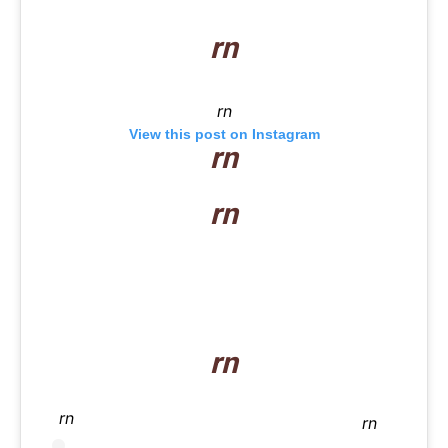
rn
rn
View this post on Instagram
rn
rn
rn
rn
rn