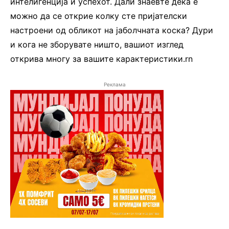
интелигенција и успехот. Дали знаевте дека е
можно да се открие колку сте пријателски
настроени од обликот на јаболчната коска? Дури
и кога не зборувате ништо, вашиот изглед
открива многу за вашите карактеристики.rn
Реклама