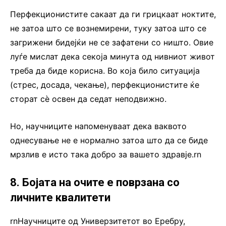
Перфекционистите сакаат да ги грицкаат ноктите,
не затоа што се вознемирени, туку затоа што се
загрижени бидејќи не се зафатени со ништо. Овие
луѓе мислат дека секоја минута од нивниот живот
треба да биде корисна. Во која било ситуација
(стрес, досада, чекање), перфекционистите ќе
сторат сè освен да седат неподвижно.
Но, научниците напоменуваат дека ваквото
однесување не е нормално затоа што да се биде
мрзлив е исто така добро за вашето здравје.rn
8. Бојата на очите е поврзана со
личните квалитети
rnНаучниците од Универзитетот во Еребру,