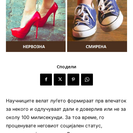
Сподели
Научниците велат луѓето формираат прв впечаток
за некого и одлучуваат дали е доверлив или не за
околу 100 милисекунди. За тоа време, го
проценувате неговиот социјален статус,