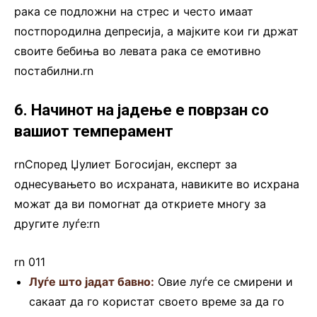
рака се подложни на стрес и често имаат
постпородилна депресија, а мајките кои ги држат
своите бебиња во левата рака се емотивно
постабилни.rn
6. Начинот на јадење е поврзан со
вашиот темперамент
rnСпоред Џулиет Богосијан, експерт за
однесувањето во исхраната, навиките во исхрана
можат да ви помогнат да откриете многу за
другите луѓе:rn
rn 011
Луѓе што јадат бавно:
Овие луѓе се смирени и
сакаат да го користат своето време за да го