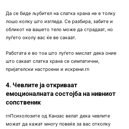
Да се биде љубител на слатка храна не е толку
лошо колку што изгледа. Се разбира, забите и
обликот на вашето тело може да страдаат, но
луѓето околу вас ќе ве сакаат.
Работата е во тоа што луѓето мислат дека оние
што сакаат слатка храна се симпатични,
пријателски настроени и искрени.rn
4. Чевлите ја откриваат
емоционалната состојба на нивниот
сопственик
rnПсихолозите од Канзас велат дека чевлите
можат да кажат многу повеќе за вас отколку