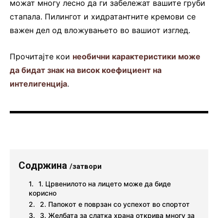
можат многу лесно да ги забележат вашите груби
стапала. Пилингот и хидратантните кремови се
важен дел од вложувањето во вашиот изглед.
Прочитајте кои
необични карактеристики може
да бидат знак на висок коефициент на
интелигенција
.
Содржина
/затвори
1. Црвенилото на лицето може да биде
корисно
2. Папокот е поврзан со успехот во спортот
3. Желбата за слатка храна открива многу за