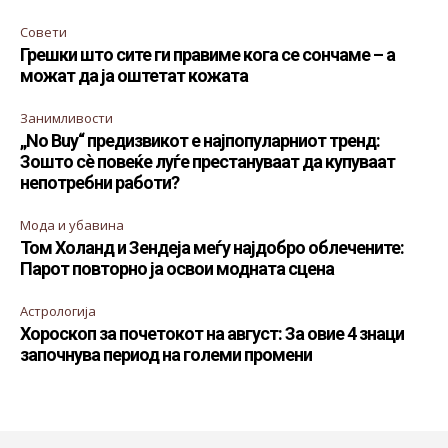
Совети
Грешки што сите ги правиме кога се сончаме – а
можат да ја оштетат кожата
Занимливости
„No Buy“ предизвикот е најпопуларниот тренд:
Зошто сè повеќе луѓе престануваат да купуваат
непотребни работи?
Мода и убавина
Том Холанд и Зендеја меѓу најдобро облечените:
Парот повторно ја освои модната сцена
Астрологија
Хороскоп за почетокот на август: За овие 4 знаци
започнува период на големи промени