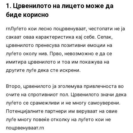
1. Црвенилото на лицето може да
биде корисно
rnЛуѓето кои лесно поцрвенуваат, честопати не ја
сакаат оваа карактеристика кај себе. Сепак,
црвенилото пренесува позитивни емоции на
луѓето околу нив. Прво, невозможно е да се
имитира црвенилото и тоа им покажува на
другите луѓе дека сте искрени.
Второ, црвенилото ја зголемува привлечноста во
очите на спротивниот пол. Црвенилото значи дека
луѓето се срамежливи и не многу самоуверени.
Потенцијалните партнери им веруваат на овие
луѓе многу повеќе отколку на луѓето кои не
поцрвенуваат.rn