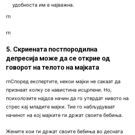
удобноста им е најважна.
rn
rn
5. Скриената постпородилна
депресија може да се открие од
говорот на телото на мајката
rnСпоред експертите, некои мајки не сакаат да
признаат колку се навистина исцрпени. Но,
психолозите најдоа начин да го утврдат нивото на
стрес кај младите мајки. Тие го набљудуваат
начинот на кој мајките ги држат своите бебиња.
Жените кои ги држат своите бебиња во десната