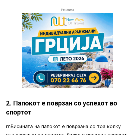
Реклама
2. Папокот е поврзан со успехот во
спортот
rnВисината на папокот е поврзана со тоа колку
сте успешни во спортот. Колку е повисок папокот,