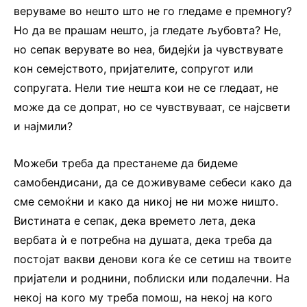
веруваме во нешто што не го гледаме е премногу?
Но да ве прашам нешто, ја гледате љубовта? Не,
но сепак верувате во неа, бидејќи ја чувствувате
кон семејството, пријателите, сопругот или
сопругата. Нели тие нешта кои не се гледаат, не
може да се допрат, но се чувствуваат, се најсвети
и најмили?
Можеби треба да престанеме да бидеме
самобендисани, да се доживуваме себеси како да
сме семоќни и како да никој не ни може ништо.
Вистината е сепак, дека времето лета, дека
вербата ѝ е потребна на душата, дека треба да
постојат вакви денови кога ќе се сетиш на твоите
пријатели и роднини, поблиски или подалечни. На
некој на кого му треба помош, на некој на кого