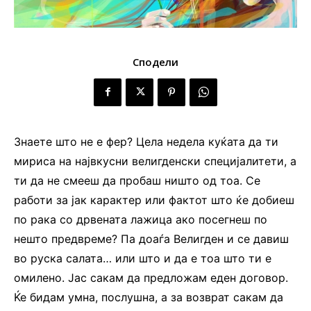
Сподели
Знаете што не е фер? Цела недела куќата да ти
мириса на највкусни велигденски специјалитети, а
ти да не смееш да пробаш ништо од тоа. Се
работи за јак карактер или фактот што ќе добиеш
по рака со дрвената лажица ако посегнеш по
нешто предвреме? Па доаѓа Велигден и се давиш
во руска салата… или што и да е тоа што ти е
омилено. Јас сакам да предложам еден договор.
Ќе бидам умна, послушна, а за возврат сакам да