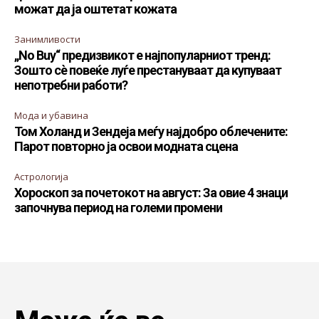
можат да ја оштетат кожата
Занимливости
„No Buy“ предизвикот е најпопуларниот тренд:
Зошто сè повеќе луѓе престануваат да купуваат
непотребни работи?
Мода и убавина
Том Холанд и Зендеја меѓу најдобро облечените:
Парот повторно ја освои модната сцена
Астрологија
Хороскоп за почетокот на август: За овие 4 знаци
започнува период на големи промени