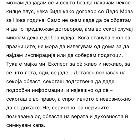
можам да јадам сè и сешто без да накачам некое
килце плус, нека биде како договор со Дедо Мраз
за Нова година. Само не знам каде да се обратам
и да го предложам договоров, ама во секој случај
мислам дека е добра идеја…Кога станува збор за
празниците, не мора да излегувам од дома за да
најдам инспирација или да соберам податоци.
Тука е мајка ми. Експерт за сè живо и неживо, за
сè што лета, оди, се јаде… Детален познавач на
секоја област, секогаш подготвена да даде
подробни информации, и најважно од сè –
секогаш е во право, а спротивното е невозможно
да се докаже. Не, сериозно, за нејзините
познавања од областа на верата и духовноста ѝ
симнувам капа.