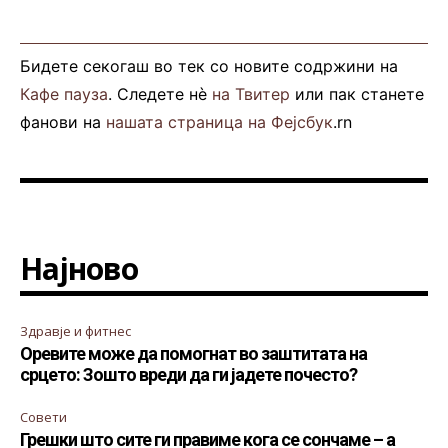
Бидете секогаш во тек со новите содржини на
Кафе пауза
. Следете нè
на Твитер
или пак станете
фанови на
нашата страница на Фејсбук
.rn
Најново
Здравје и фитнес
Оревите може да помогнат во заштитата на
срцето: Зошто вреди да ги јадете почесто?
Совети
Грешки што сите ги правиме кога се сончаме – а