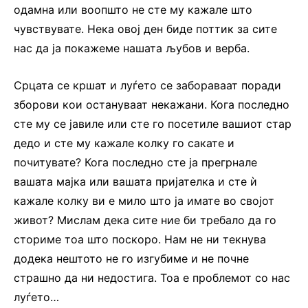
одамна или воопшто не сте му кажале што
чувствувате. Нека овој ден биде поттик за сите
нас да ја покажеме нашата љубов и верба.
Срцата се кршат и луѓето се забораваат поради
зборови кои остануваат некажани. Кога последно
сте му се јавиле или сте го посетиле вашиот стар
дедо и сте му кажале колку го сакате и
почитувате? Кога последно сте ја прегрнале
вашата мајка или вашата пријателка и сте ѝ
кажале колку ви е мило што ја имате во својот
живот? Мислам дека сите ние би требало да го
сториме тоа што поскоро. Нам не ни текнува
додека нештото не го изгубиме и не почне
страшно да ни недостига. Тоа е проблемот со нас
луѓето…