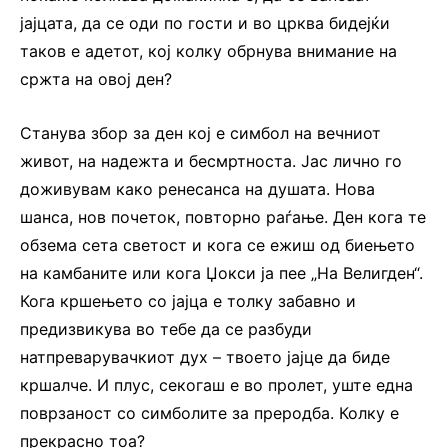
јајцата, да се оди по гости и во црква бидејќи
таков е адетот, кој колку обрнува внимание на
сржта на овој ден?
Станува збор за ден кој е симбол на вечниот
живот, на надежта и бесмртноста. Јас лично го
доживувам како ренесанса на душата. Нова
шанса, нов почеток, повторно раѓање. Ден кога те
обзема сета светост и кога се ежиш од биењето
на камбаните или кога Џокси ја пее „На Велигден“.
Кога кршењето со јајца е толку забавно и
предизвикува во тебе да се разбуди
натпреварувачкиот дух – твоето јајце да биде
кршалче. И плус, секогаш е во пролет, уште една
поврзаност со симболите за преродба. Колку е
прекрасно тоа?