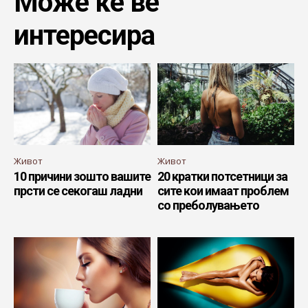
Може ќе ве
интересира
Живот
Живот
10 причини зошто вашите
20 кратки потсетници за
прсти се секогаш ладни
сите кои имаат проблем
со преболувањето