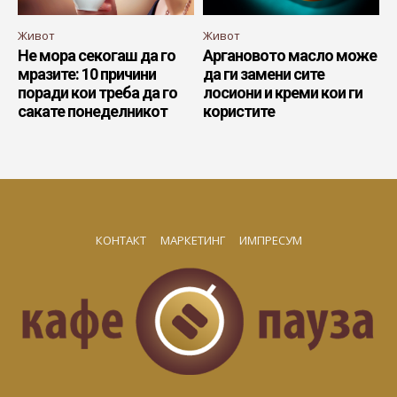
Живот
Живот
Не мора секогаш да го
Аргановото масло може
мразите: 10 причини
да ги замени сите
поради кои треба да го
лосиони и креми кои ги
сакате понеделникот
користите
КОНТАКТ
МАРКЕТИНГ
ИМПРЕСУМ