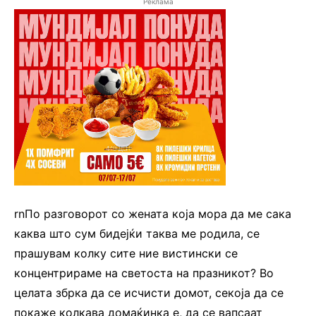
Реклама
rnПо разговорот со жената која мора да ме сака
каква што сум бидејќи таква ме родила, се
прашувам колку сите ние вистински се
концентрираме на светоста на празникот? Во
целата збрка да се исчисти домот, секоја да се
покаже колкава домаќинка е, да се вапсаат