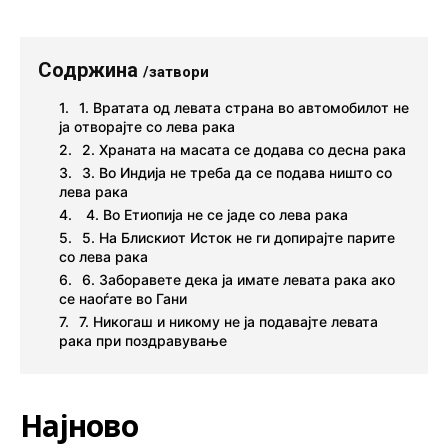
Содржина
/затвори
1. Вратата од левата страна во автомобилот не
ја отворајте со лева рака
2. Храната на масата се додава со десна рака
3. Во Индија не треба да се подава ништо со
лева рака
4. Во Етиопија не се јаде со лева рака
5. На Блискиот Исток не ги допирајте парите
со лева рака
6. Заборавете дека ја имате левата рака ако
се наоѓате во Гани
7. Никогаш и никому не ја подавајте левата
рака при поздравување
Најново