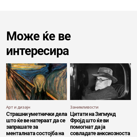
Може ќе ве
интересира
Арт и дизајн
Занимливости
Страшни уметнички дела
Цитати на Зигмунд
што ќе ве натераат да се
Фројд што ќе ви
запрашате за
помогнат да ја
менталната состојба на
совладате анксиозноста