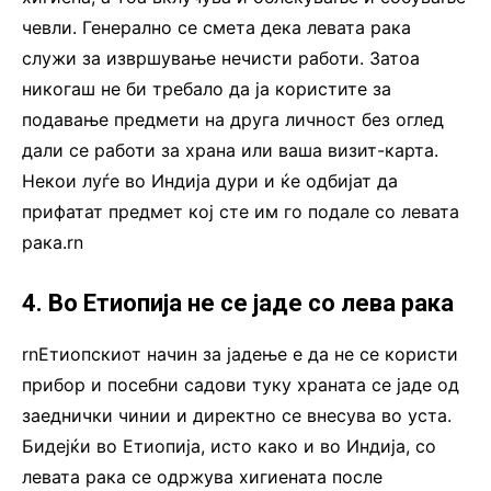
чевли. Генерално се смета дека левата рака
служи за извршување нечисти работи. Затоа
никогаш не би требало да ја користите за
подавање предмети на друга личност без оглед
дали се работи за храна или ваша визит-карта.
Некои луѓе во Индија дури и ќе одбијат да
прифатат предмет кој сте им го подале со левата
рака.rn
4. Во Етиопија не се јаде со лева рака
rnЕтиопскиот начин за јадење е да не се користи
прибор и посебни садови туку храната се јаде од
заеднички чинии и директно се внесува во уста.
Бидејќи во Етиопија, исто како и во Индија, со
левата рака се одржува хигиената после