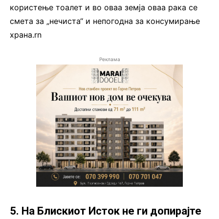
користење тоалет и во оваа земја оваа рака се
смета за „нечиста“ и непогодна за консумирање
храна.rn
Реклама
5. На Блискиот Исток не ги допирајте