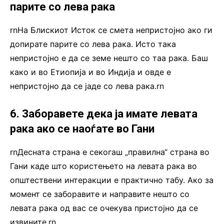
парите со лева рака
rnНа Блискиот Исток се смета непристојно ако ги
допирате парите со лева рака. Исто така
непристојно е да се земе нешто со таа рака. Баш
како и во Етиопија и во Индија и овде е
непристојно да се јаде со лева рака.rn
6. Заборавете дека ја имате левата
рака ако се наоѓате во Гани
rnДесната страна е секогаш „правилна“ страна во
Гани каде што користењето на левата рака во
општествени интеракции е практично табу. Ако за
момент се заборавите и направите нешто со
левата рака од вас се очекува пристојно да се
извините.rn