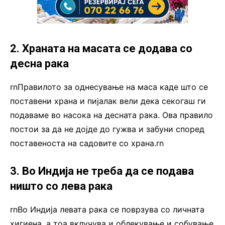
2. Храната на масата се додава со
десна рака
rnПравилото за однесување на маса каде што се
поставени храна и пијалак вели дека секогаш ги
подаваме во насока на десната рака. Ова правило
постои за да не дојде до гужва и забуни според
поставеноста на садовите со храна.rn
3. Во Индија не треба да се подава
ништо со лева рака
rnВо Индија левата рака се поврзува со личната
хигиена, а тоа вклучува и облекување и собување