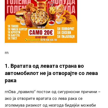
rn
1. Вратата од левата страна во
автомобилот не ја отворајте со лева
рака
rnОва „правило“ постои од сигурносни причини –
ако ја отворите вратата со лева рака се
зголемува ризикот од незгода бидејќи можеби