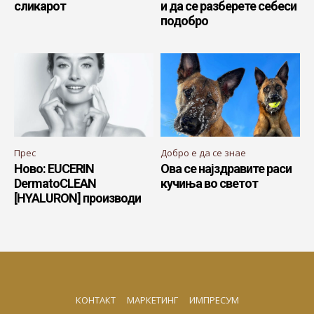
сликарот
и да се разберете себеси
подобро
Прес
Добро е да се знае
Ново: EUCERIN
Ова се најздравите раси
DermatoCLEAN
кучиња во светот
[HYALURON] производи
КОНТАКТ
МАРКЕТИНГ
ИМПРЕСУМ