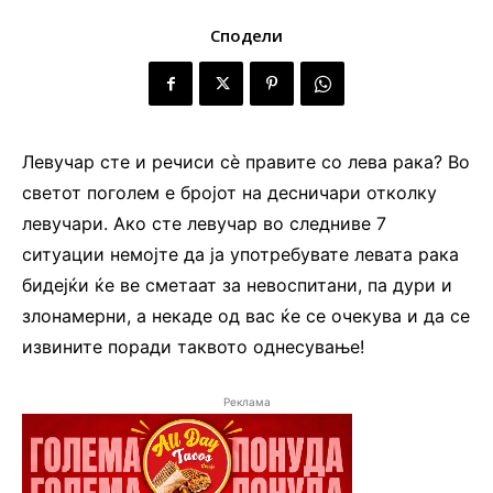
Сподели
Левучар сте и речиси сè правите со лева рака? Во
светот поголем е бројот на десничари отколку
левучари. Ако сте левучар во следниве 7
ситуации немојте да ја употребувате левата рака
бидејќи ќе ве сметаат за невоспитани, па дури и
злонамерни, а некаде од вас ќе се очекува и да се
извините поради таквото однесување!
Реклама