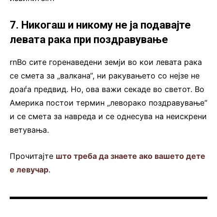
7. Никогаш и никому не ја подавајте
левата рака при поздравување
rnВо сите горенаведени земји во кои левата рака
се смета за „валкана“, ни ракувањето со нејзе не
доаѓа предвид. Но, ова важи секаде во светот. Во
Америка постои термин „леворако поздравување“
и се смета за навреда и се однесува на неискрени
ветувања.
Прочитајте
што треба да знаете ако вашето дете
е левучар
.