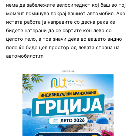
нема да забележите велосипедист кој баш во тој
момент поминува покрај вашиот автомобил. Ако
истата работа ја направите со десна рака ќе
бидете натерани да се свртите кон лево со
целото тело, а тоа значи дека во вашето видно
поле ќе биде цел простор од левата страна на
автомобилот.rn
Реклама