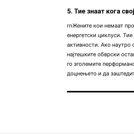
5. Тие знаат кога сво
rnЖените кои немаат про
енергетски циклуси. Тие
активности. Ако наутро 
најтешките обврски оста
го зголемите перформан
доцнењето и да заштедит