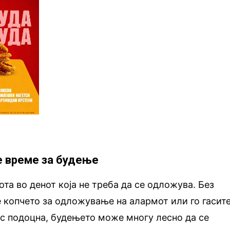
 е време за будење
та во денот која не треба да се одложува. Без
е копчето за одложување на алармот или го гасите
ас подоцна, будењето може многу лесно да се