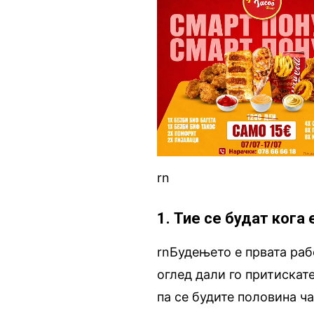
rn
1. Тие се будат кога
rnБудењето е првата рабо
оглед дали го притискат
па се будите половина ч