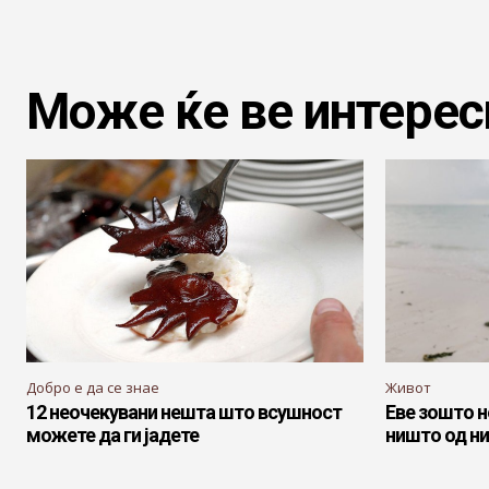
Може ќе ве интерес
Добро е да се знае
Живот
12 неочекувани нешта што всушност
Еве зошто н
можете да ги јадете
ништо од ни