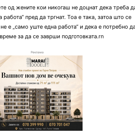
те од жените кои никогаш не доцнат дека треба д
 работа“ пред да тргнат. Тоа е така, затоа што се
не е „само уште една работа“ и дека е потребно д
време за да се заврши подготовката.rn
Реклама