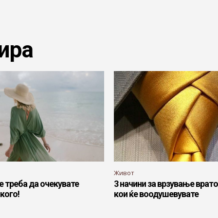
ира
Живот
е треба да очекувате
3 начини за врзување врат
кого!
кои ќе воодушевувате