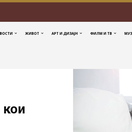
ВОСТИ
ЖИВОТ
АРТ И ДИЗАЈН
ФИЛМ И ТВ
МУ
 кои