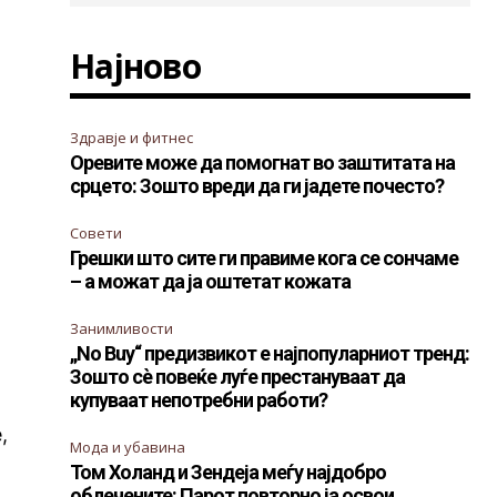
Најново
Здравје и фитнес
Оревите може да помогнат во заштитата на
срцето: Зошто вреди да ги јадете почесто?
Совети
Грешки што сите ги правиме кога се сончаме
– а можат да ја оштетат кожата
Занимливости
„No Buy“ предизвикот е најпопуларниот тренд:
Зошто сè повеќе луѓе престануваат да
купуваат непотребни работи?
,
Мода и убавина
Том Холанд и Зендеја меѓу најдобро
облечените: Парот повторно ја освои