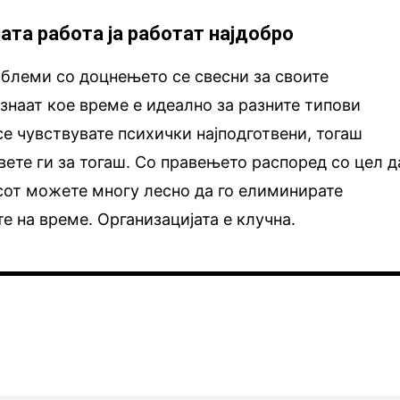
јата работа ја работат најдобро
блеми со доцнењето се свесни за своите
 знаат кое време е идеално за разните типови
се чувствувате психички најподготвени, тогаш
вете ги за тогаш. Со правењето распоред со цел д
сот можете многу лесно да го елиминирате
е на време. Организацијата е клучна.