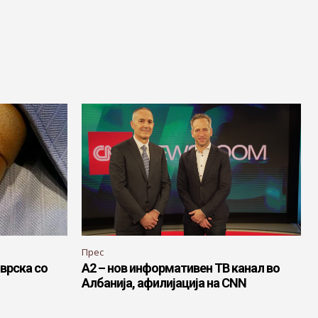
Прес
оврска со
А2 – нов информативен ТВ канал во
Албанија, афилијација на CNN