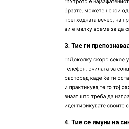
rnУтрото е најзафатениот
брзате, можете некои од
претходната вечер, на п
ви е малку време за да 
3. Тие ги препознава
rnДоколку скоро секое у
телефон, очилата за сонц
распоред каде ќе ги оста
и практикувајте го тој р
знаат што треба да напра
идентификувате своите 
4. Тие се имуни на с