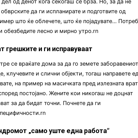
 дел од денот кога секогаш се брза. Но, за да не
 обврските да ги испланирате и подготвите од
ример што ќе облечете, што ќе појадувате… Потре
си обезбедите лесно и мирно утро.rn
ат грешките и ги исправуваат
тре се враќате дома за да го земете заборавенио
е, клучевите и слични објекти, тогаш направете е
вате, на пример на масичката пред излезната врат
аспоред постојано. Жените кои никогаш не доцнат
ват за да бидат точни. Почнете да ги
специфичности.rn
индромот „само уште една работа“