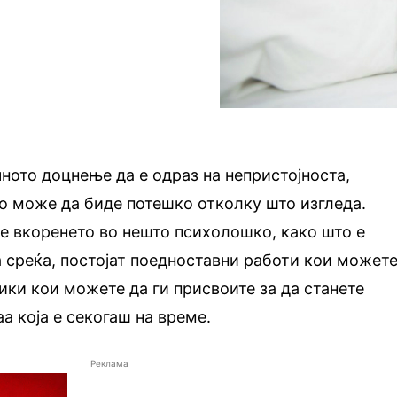
ното доцнење да е одраз на непристојноста,
о може да биде потешко отколку што изгледа.
е вкоренето во нешто психолошко, како што е
 среќа, постојат поедноставни работи кои может
вики кои можете да ги присвоите за да станете
а која е секогаш на време.
Реклама