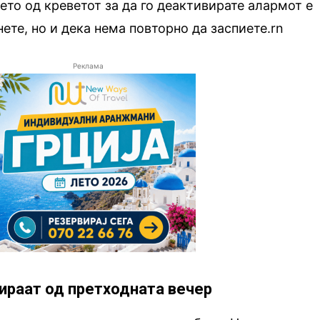
њето од креветот за да го деактивирате алармот е
нете, но и дека нема повторно да заспиете.rn
Реклама
нираат од претходната вечер