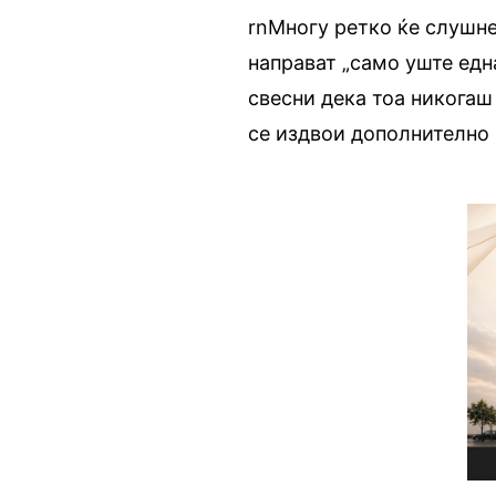
rnМногу ретко ќе слушне
направат „само уште една
свесни дека тоа никогаш 
се издвои дополнително 