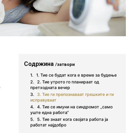
Содржина
/затвори
1. Тие се будат кога е време за будење
2. Тие утрото го планираат од
е
претходната вечер
3. Тие ги препознаваат грешките и ги
исправуваат
4. Тие се имуни на синдромот „само
уште една работа“
5. Тие знаат кога својата работа ја
работат најдобро