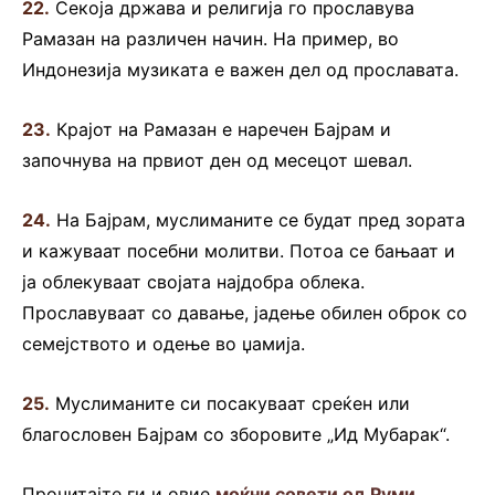
22.
Секоја држава и религија го прославува
Рамазан на различен начин. На пример, во
Индонезија музиката е важен дел од прославата.
23.
Крајот на Рамазан е наречен Бајрам и
започнува на првиот ден од месецот шевал.
24.
На Бајрам, муслиманите се будат пред зората
и кажуваат посебни молитви. Потоа се бањаат и
ја облекуваат својата најдобра облека.
Прославуваат со давање, јадење обилен оброк со
семејството и одење во џамија.
25.
Муслиманите си посакуваат среќен или
благословен Бајрам со зборовите „Ид Мубарак“.
Прочитајте ги и овие
моќни совети од Руми,