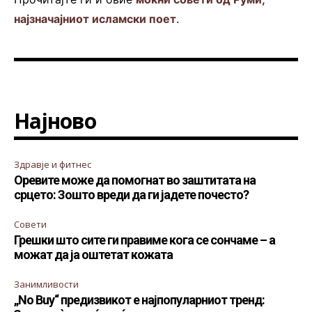
најзначајниот исламски поет
.
Најново
Здравје и фитнес
Оревите може да помогнат во заштитата на
срцето: Зошто вреди да ги јадете почесто?
Совети
Грешки што сите ги правиме кога се сончаме – а
можат да ја оштетат кожата
Занимливости
„No Buy“ предизвикот е најпопуларниот тренд: