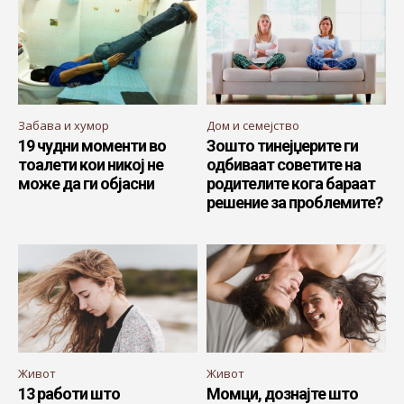
Забава и хумор
Дом и семејство
19 чудни моменти во
Зошто тинејџерите ги
тоалети кои никој не
одбиваат советите на
може да ги објасни
родителите кога бараат
решение за проблемите?
Живот
Живот
13 работи што
Момци, дознајте што