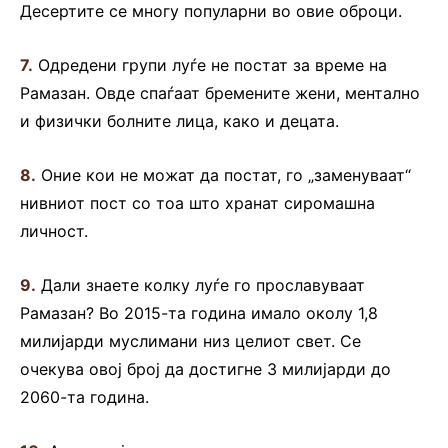
Десертите се многу популарни во овие оброци.
7.
Одредени групи луѓе не постат за време на
Рамазан. Овде спаѓаат бремените жени, ментално
и физички болните лица, како и децата.
8.
Оние кои не можат да постат, го „заменуваат“
нивниот пост со тоа што хранат сиромашна
личност.
9.
Дали знаете колку луѓе го прославуваат
Рамазан? Во 2015-та година имало околу 1,8
милијарди муслимани низ целиот свет. Се
очекува овој број да достигне 3 милијарди до
2060-та година.