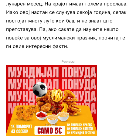
лунарен месец. На крајот имаат голема прослава.
Иако овој настан се случува секоја година, сепак
постојат многу луѓе кои баш и не знаат што
претставува. Па, ако сакате да научите нешто
повеќе за овој муслимански празник, прочитајте
ги овие интересни факти.
Реклама