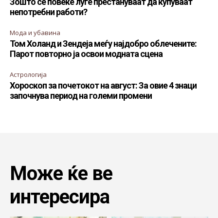
Зошто сè повеќе луѓе престануваат да купуваат
непотребни работи?
Мода и убавина
Том Холанд и Зендеја меѓу најдобро облечените:
Парот повторно ја освои модната сцена
Астрологија
Хороскоп за почетокот на август: За овие 4 знаци
започнува период на големи промени
Може ќе ве
интересира