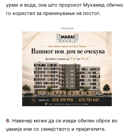
урми и вода, она што пророкот Мухамед обично
го користел за прекинување на постот.
Реклама
6.
Навечер може да се изеде обилен оброк во
џамија или со семејството и пријателите.