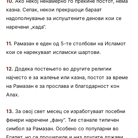
10.
Ако некој ненамерно го прекине постот, нема
казна. Сепак, некои прекршоци бараат
надополнување за испуштените денови кои се
наречени „када“.
11.
Рамазан е еден од 5-те столбови на Исламот
кои се нарекуваат исламски шартови.
12.
Додека постењето во другите религии
најчесто е за жалење или казна, постот за време
на Рамазан е за прослава и благодарност кон
Алах.
13.
За овој свет месец се изработуваат посебни
фенери наречени „фану“. Тие станале типичен
симбол за Рамазан. Особено со популарни во
Египет, но се прошириле и низ другите држави.