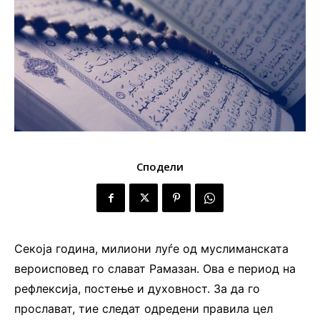
Сподели
Секоја година, милиони луѓе од муслиманската
вероисповед го слават Рамазан. Ова е период на
рефлексија, постење и духовност. За да го
прослават, тие следат одредени правила цел