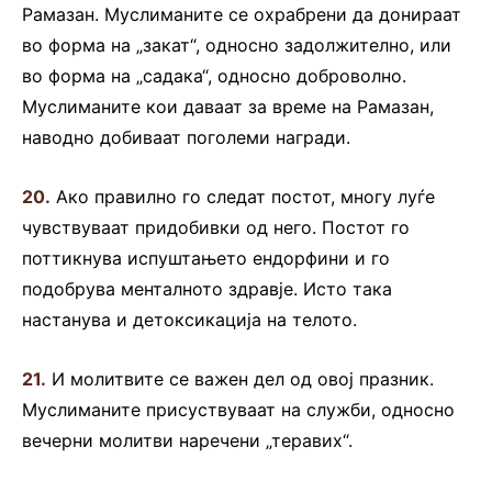
Рамазан. Муслиманите се охрабрени да донираат
во форма на „закат“, односно задолжително, или
во форма на „садака“, односно доброволно.
Муслиманите кои даваат за време на Рамазан,
наводно добиваат поголеми награди.
20.
Ако правилно го следат постот, многу луѓе
чувствуваат придобивки од него. Постот го
поттикнува испуштањето ендорфини и го
подобрува менталното здравје. Исто така
настанува и детоксикација на телото.
21.
И молитвите се важен дел од овој празник.
Муслиманите присуствуваат на служби, односно
вечерни молитви наречени „теравих“.