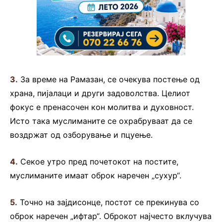
3.
За време на Рамазан, се очекува постење од
храна, пијалаци и други задоволства. Целиот
фокус е пренасочен кон молитва и духовност.
Исто така муслиманите се охрабруваат да се
воздржат од озборување и пцуење.
4.
Секое утро пред почетокот на постите,
муслиманите имаат оброк наречен „сухур“.
5.
Точно на зајдисонце, постот се прекинува со
оброк наречен „ифтар“. Оброкот најчесто вклучува