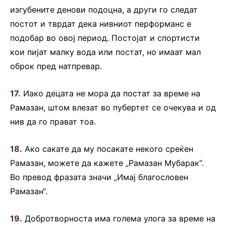
изгубените денови подоцна, а други го следат
постот и тврдат дека нивниот перформанс е
подобар во овој период. Постојат и спортисти
кои пијат малку вода или постат, но имаат мал
оброк пред натпревар.
17.
Иако децата не мора да постат за време на
Рамазан, штом влезат во пубертет се очекува и од
нив да го прават тоа.
18.
Ако сакате да му посакате некого среќен
Рамазан, можете да кажете „Рамазан Мубарак“.
Во превод фразата значи „Имај благословен
Рамазан“.
19.
Добротворноста има голема улога за време на