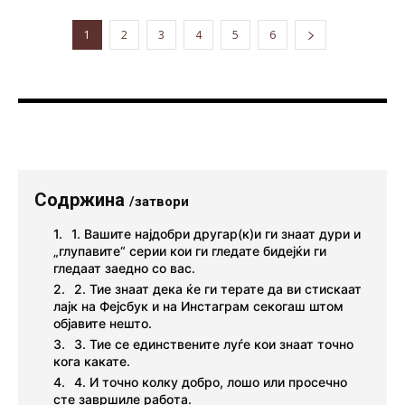
1
2
3
4
5
6
Содржина
/затвори
1. Вашите најдобри другар(к)и ги знаат дури и
„глупавите“ серии кои ги гледате бидејќи ги
гледаат заедно со вас.
2. Тие знаат дека ќе ги терате да ви стискаат
лајк на Фејсбук и на Инстаграм секогаш штом
објавите нешто.
3. Тие се единствените луѓе кои знаат точно
кога какате.
4. И точно колку добро, лошо или просечно
сте завршиле работа.