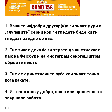
1. Вашите најдобри другар(к)и ги знаат дури и
„глупавите“ серии кои ги гледате бидејќи ги
гледаат заедно со вас.
2. Тие знаат дека ќе ги терате да ви стискаат
лајк на Фејсбук и на Инстаграм секогаш штом
објавите нешто.
3. Тие се единствените луѓе кои знаат точно
кога какате.
4. И точно колку добро, лошо или просечно сте
завршиле работа.
rn