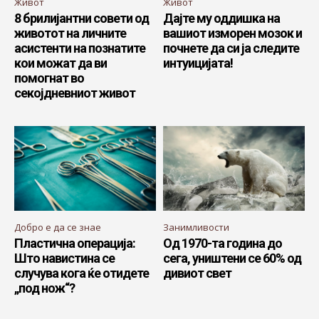
Живот
Живот
8 брилијантни совети од
Дајте му оддишка на
животот на личните
вашиот изморен мозок и
асистенти на познатите
почнете да си ја следите
кои можат да ви
интуицијата!
помогнат во
секојдневниот живот
Добро е да се знае
Занимливости
Пластична операција:
Од 1970-та година до
Што навистина се
сега, уништени се 60% од
случува кога ќе отидете
дивиот свет
„под нож“?