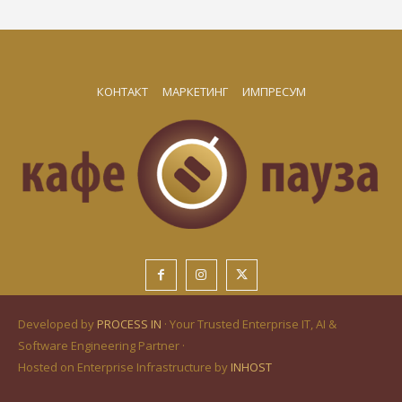
КОНТАКТ
МАРКЕТИНГ
ИМПРЕСУМ
Developed by
PROCESS IN
· Your Trusted Enterprise IT, AI &
Software Engineering Partner ·
Hosted on Enterprise Infrastructure by
INHOST