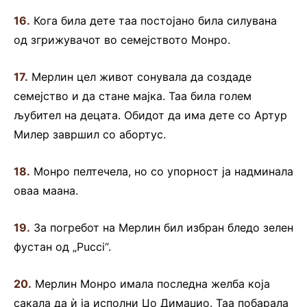
16.
Кога била дете таа постојано била силувана
од згрижувачот во семејството Монро.
17.
Мерлин цел живот сонувала да создаде
семејство и да стане мајка. Таа била голем
љубител на децата. Обидот да има дете со Артур
Милер завршил со абортус.
18.
Монро пелтечела, но со упорност ја надминала
оваа маана.
19.
За погребот на Мерлин бил избран бледо зелен
фустан од „Pucci“.
20.
Мерлин Монро имала последна желба која
сакала да ѝ ја исполни Џо Димаџио. Таа побарала