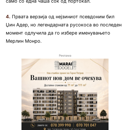
само со една чаша сок од портокал.
4.
Првата верзија од нејзиниот псевдоним бил
Џин Адер, но легендарната русокоса во последен
момент одлучила да го избере именувањето
Мерлин Монро.
Реклама