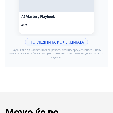
Може ќе ве