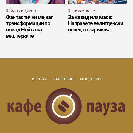
Забава и хумор
Занимливости
Фантастични мејкап
За на ѕид или маса:
трансформации по
Направете велигденски
повод Ноќта на
венец со зајачиња
вештерките
КОНТАКТ
МАРКЕТИНГ
ИМПРЕСУМ