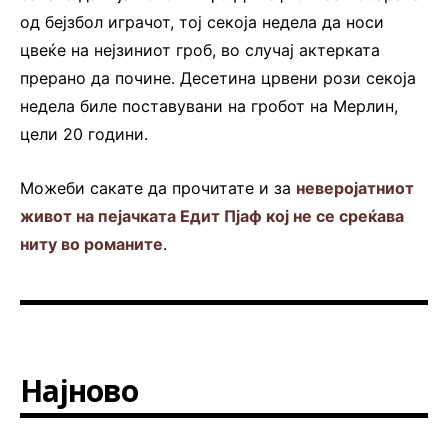
од бејзбол играчот, тој секоја недела да носи
цвеќе на нејзиниот гроб, во случај актерката
прерано да почине. Десетина црвени рози секоја
недела биле поставувани на гробот на Мерлин,
цели 20 години.
Можеби сакате да прочитате и за
неверојатниот
живот на пејачката Едит Пјаф кој не се среќава
ниту во романите
.
Најново