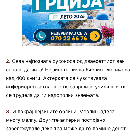
2.
Оваа најпозната русокоса од дваесеттиот век
сакала да чита! Нејзината лична библиотека имала
над 400 книги. Актерката се чувствувала
инфериорно затоа што не завршила училиште, па
се трудела да ги надополни знаењата.
3.
И покрај нејзините облини, Мерлин јадела
многу малку. Другите актерки постојано
забележувале дека таа може да го помине денот