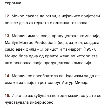
скромна.
12.
Монро сакала да готви, а нејзините пријатели
велеле дека актерката е одлична готвачка.
13.
Мерлин имала своја продуцентска компанија,
Marilyn Monroe Productions (која, за жал, создала
само еден филм – „Принцот и танчарот“ (1957).
Монро била една од првите жени во историјата
што основала своја продуцентска компанија.
14.
Мерлин се преобратила во Јудаизам за да се
омажи за својот трет сопруг Артур Милер.
15.
Иако се заљубувала во грди мажи, сè уште се
чувствувала инфериорно.