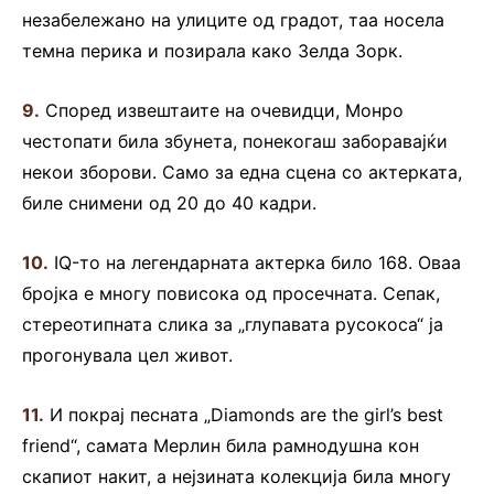
незабележано на улиците од градот, таа носела
темна перика и позирала како Зелда Зорк.
9.
Според извештаите на очевидци, Монро
честопати била збунета, понекогаш заборавајќи
некои зборови. Само за една сцена со актерката,
биле снимени од 20 до 40 кадри.
10.
IQ-то на легендарната актерка било 168. Оваа
бројка е многу повисока од просечната. Сепак,
стереотипната слика за „глупавата русокоса“ ја
прогонувала цел живот.
11.
И покрај песната „Diamonds are the girl’s best
friend“, самата Мерлин била рамнодушна кон
скапиот накит, а нејзината колекција била многу