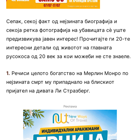
Сепак, секој факт од нејзината биографија и
секоја ретка фотографија на убавицата сè уште
предизвикува јавен интерес! Прочитајте ги 20-те
интересни детали од животот на главната
русокоса од 20 век за кои можеби не сте знаеле.
1.
Речиси целото богатство на Мерлин Монро по
нејзината смрт му припаднало на блискиот
пријател на дивата Ли Стразберг.
Реклама