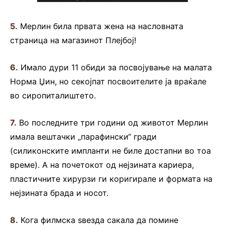
5.
Мерлин била првата жена на насловната
страница на магазинот Плејбој!
6.
Имало дури 11 обиди за посвојување на малата
Норма Џин, но секојпат посвоителите ја враќале
во сиропиталиштето.
7.
Во последните три години од животот Мерлин
имала вештачки „парафински“ гради
(силиконските импланти не биле достапни во тоа
време). А на почетокот од нејзината кариера,
пластичните хирурзи ги коригирале и формата на
нејзината брада и носот.
8.
Кога филмска ѕвезда сакала да помине