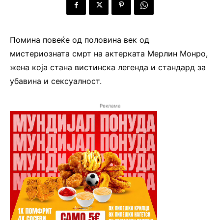
Помина повеќе од половина век од
мистериозната смрт на актерката Мерлин Монро,
жена која стана вистинска легенда и стандард за
убавина и сексуалност.
Реклама