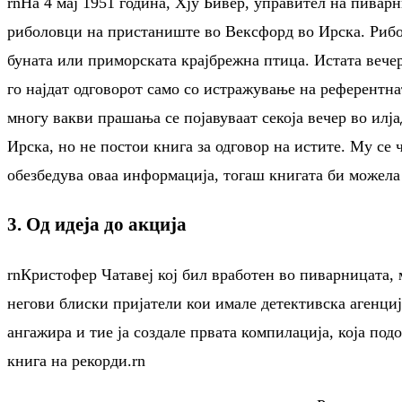
rnНа 4 мај 1951 година, Хју Бивер, управител на пивар
риболовци на пристаниште во Вексфорд во Ирска. Рибол
буната или приморската крајбрежна птица. Истата вечер
го најдат одговорот само со истражување на референтна
многу вакви прашања се појавуваат секоја вечер во илј
Ирска, но не постои книга за одговор на истите. Му се 
обезбедува оваа информација, тогаш книгата би можела 
3. Од идеја до акција
rnКристофер Чатавеј кој бил вработен во пиварницата, 
негови блиски пријатели кои имале детективска агенци
ангажира и тие ја создале првата компилација, која по
книга на рекорди.rn