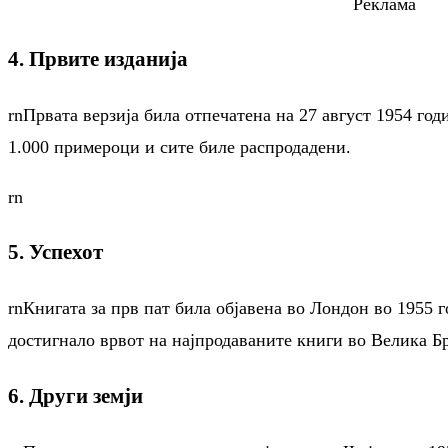
Реклама
4. Првите изданија
rnПрвата верзија била отпечатена на 27 август 1954 го
1.000 примероци и сите биле распродадени.
rn
5. Успехот
rnКнигата за прв пат била објавена во Лондон во 1955 г
достигнало врвот на најпродаваните книги во Велика Бр
6. Други земји