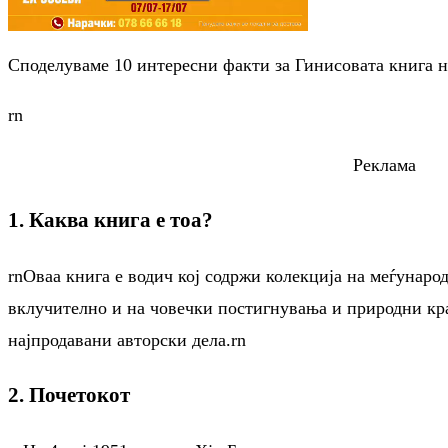
Споделуваме 10 интересни факти за Гинисовата книга н
rn
Реклама
1. Каква книга е тоа?
rnОваа книга е водич кој содржи колекција на меѓунаро
вклучително и на човечки постигнувања и природни кра
најпродавани авторски дела.rn
2. Почетокот