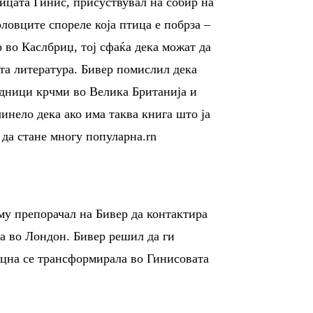
ницата Гинис, присуствувал на собир на
овците спореле која птица е побрза –
 во Каслбриџ, тој сфаќа дека можат да
та литература. Бивер помислил дека
адници крчми во Велика Британија и
чинело дека ако има таква книга што ја
да стане многу популарна.rn
му препорачал на Бивер да контактира
ја во Лондон. Бивер решил да ги
доцна се трансформирала во Гинисовата