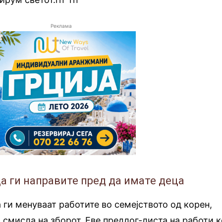
Реклама
да ги направите пред да имате деца
 ги менуваат работите во семејството од корен,
а смисла на зборот. Еве предлог-листа на работи 