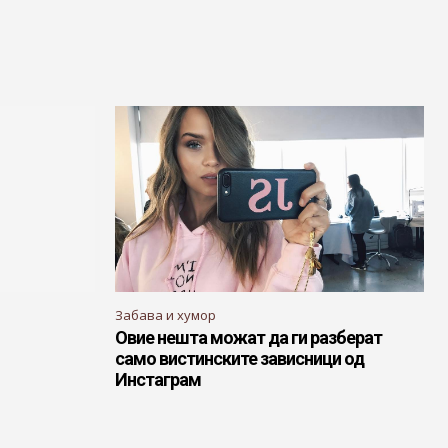
Забава и хумор
Овие нешта можат да ги разберат
само вистинските зависници од
Инстаграм