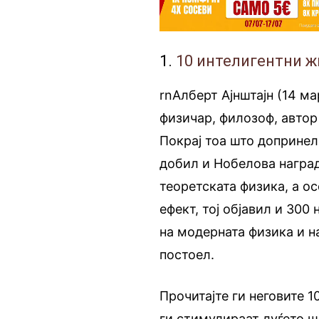
1.
10 интелигентни ж
rnАлберт Ајнштајн (14 ма
физичар, филозоф, автор 
Покрај тоа што допринел 
добил и Нобелова наград
теоретската физика, а о
ефект, тој објавил и 300 
на модерната физика и н
постоел.
Прочитајте ги неговите 1
ги стимулираат луѓето ш