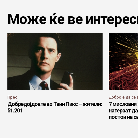
Може ќе ве интерес
Прес
Добро е да се 
Добредојдовте во Твин Пикс – жители:
7 мисловни 
51.201
натераат да
постои на с