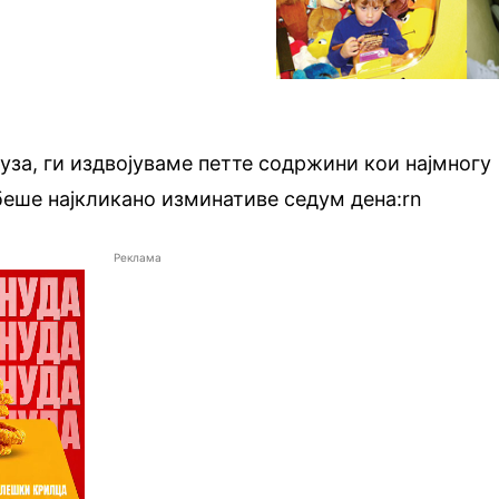
ауза, ги издвојуваме петте содржини кои најмногу
 беше најкликано изминативе седум дена:rn
Реклама