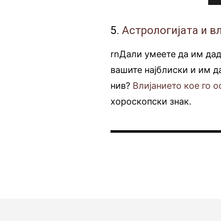
5.
Астрологијата и вл
rnДали умеете да им да
вашите најблиски и им д
нив?
Влијанието кое го о
хороскопски знак.