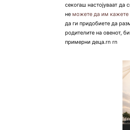
секогаш настојуваат да с
не
можете да им кажете 
да ги придобиете да раз
родителите на овенот, б
примерни деца.rn
.
rn