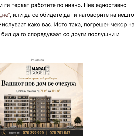
и ги тераат работите по нивно. Нив едноставно
„не“
, или да се обидете да ги наговорите на нешто
мислуваат како вас. Исто така, погрешен чекор на
и бил да го споредуваат со други послушни и
Реклама