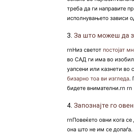
треба да ги направите пр
исполнувањето зависи о
3.
За што можеш да 
rnНиз светот
постојат мн
во САД ги има во изобил
уапсени или казнети вo 
бизарно тоа ви изгледа
.
бидете внимателни.rn
.
rn
4.
Запознајте го ове
rnПовеќето овни кога се 
она што не им се допаѓа