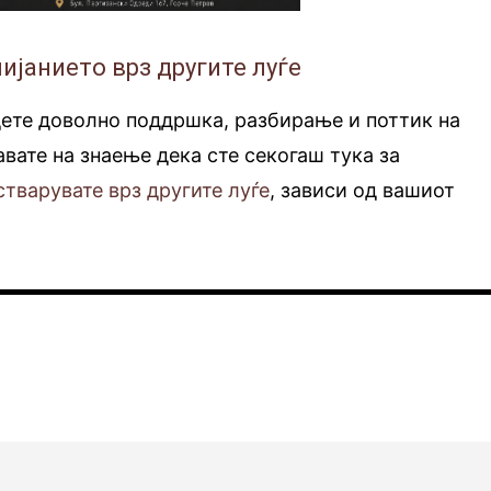
ијанието врз другите луѓе
дете доволно поддршка, разбирање и поттик на
авате на знаење дека сте секогаш тука за
стварувате врз другите луѓе
, зависи од вашиот