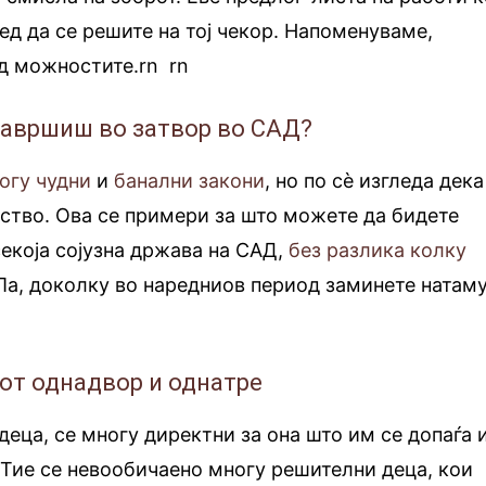
ед да се решите на тој чекор. Напоменуваме,
д можностите.rn
.
rn
завршиш во затвор во САД?
огу чудни
и
банални закони
, но по сè изгледа дека
ство. Ова се примери за што можете да бидете
секоја сојузна држава на САД,
без разлика колку
 Па, доколку во наредниов период заминете натаму
нот однадвор и однатре
деца, се многу директни за она што им се допаѓа 
. Тие се невообичаено многу решителни деца, кои