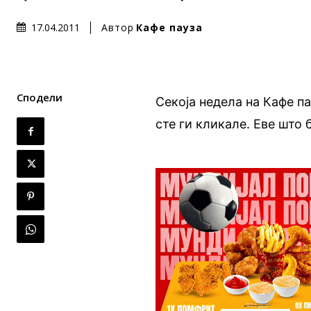
Автор
Кафе пауза
17.04.2011
Сподели
Секоја недела на Кафе п
сте ги кликале. Еве што