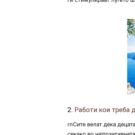
2.
Работи кои треба 
rnСите велат дека децата
секако во најпозитивнат