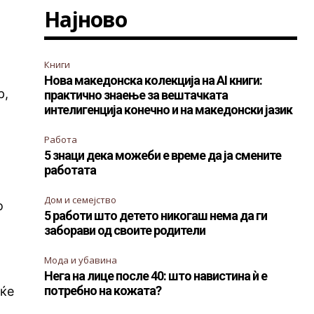
Најново
Книги
Нова македонска колекција на AI книги:
р,
практично знаење за вештачката
интелигенција конечно и на македонски јазик
Работа
5 знаци дека можеби е време да ја смените
работата
Дом и семејство
о
5 работи што детето никогаш нема да ги
заборави од своите родители
Мода и убавина
Нега на лице после 40: што навистина ѝ е
потребно на кожата?
 ќе