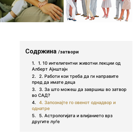
Содржина
/затвори
1. 10 интелигентни животни лекции од
Алберт Ајнштајн
2. Работи кои треба да ги направите
пред да имате деца
3. За што можеш да завршиш во затвор
во САД?
4. Запознајте го овенот однадвор и
однатре
5. Астрологијата и влијанието врз
другите луѓе