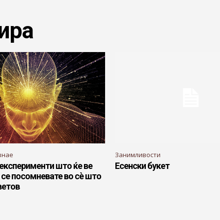
ира
знае
Занимливости
експерименти што ќе ве
Есенски букет
 се посомневате во сѐ што
ветов