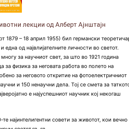
ивотни лекции од Алберт Ајнштајн
рт 1879 – 18 април 1955) бил германски теоретича
и една од највлијателните личности во светот.
многу за научниот свет, за што во 1921 година
а за физика за неговата работа во полето на
собено за неговото откритие на фотоелектричниот
научни и 150 ненаучни дела. Тој се смета за таткот
ајверојатно е најуспешниот научник кој некогаш
0-те најинтелигентни совети за животот, кои вечно
ирум светот.rn
.
rn