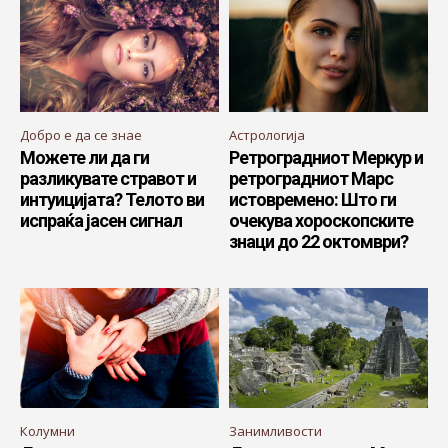
Добро е да се знае
Астрологија
Можете ли да ги
Ретроградниот Меркур и
разликувате стравот и
ретроградниот Марс
интуицијата? Телото ви
истовремено: Што ги
испраќа јасен сигнал
очекува хороскопските
знаци до 22 октомври?
Колумни
Занимливости