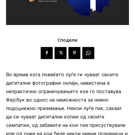
Сподели
Во време кога повеќето луѓе ги чуваат своите
дигитални фотографии онлајн, навистина е
непрактично ограничувањето кое го поставува
Фејсбук во однос на неможноста за нивно
подоцнежно преземање. Некои луѓе пак, сакаат
да си чуваат дигитални копии од своите
симпатии, од забавите на кои тие присуствувале
или од оние на кои биле некои нивни познаници и