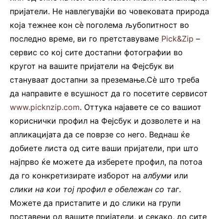
пријатели. Не навлегувајќи во човековата природа
која тежнее кон сѐ поголема љубопитност во
последно време, ви го претставуваме
Pick&Zip
–
сервис со кој сите достапни фотографии во
кругот на вашите пријатели на Фејсбук ви
стануваат достапни за преземање.
Сѐ што треба
да направите е всушност да го посетите сервисот
www.picknzip.com
. Оттука најавете се со вашиот
кориснички профил на Фејсбук и дозволете и на
апликацијата да се поврзе со него. Веднаш ќе
добиете листа од сите ваши пријатели, при што
најпрво ќе можете да изберете профил, па потоа
да го конкретизирате изборот на
албуми
или
слики на кои тој профил е обележан со таг
.
Можете да пристапите и до слики на групи
поставени од вашите пријатели, и секако, до сите