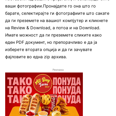
ваши фотографии.Пронајдете го она што го
барате, селектирајте ги фотографиите што сакате
да ги преземете на вашиот компјутер и кликнете
на Review & Download, а потоа и на Download.
Имате можност да ги преземете сликите како
еден PDF документ, но препорачливо е да ја
изберете втората опција и да ги зачувате
фајловите во една zip архива.
Реклама