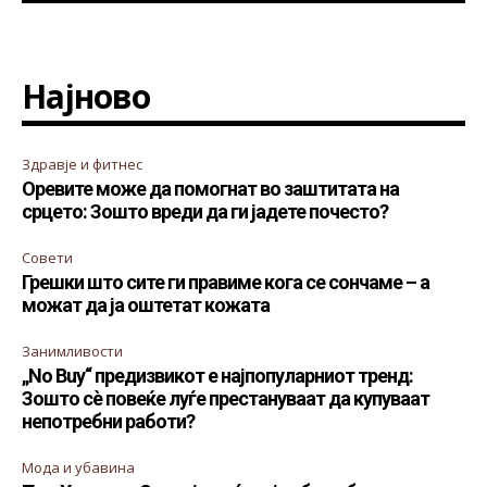
Најново
Здравје и фитнес
Оревите може да помогнат во заштитата на
срцето: Зошто вреди да ги јадете почесто?
Совети
Грешки што сите ги правиме кога се сончаме – а
можат да ја оштетат кожата
Занимливости
„No Buy“ предизвикот е најпопуларниот тренд:
Зошто сè повеќе луѓе престануваат да купуваат
непотребни работи?
Мода и убавина