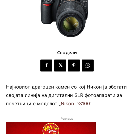
Сподели
Најновиот драгоцен камен со кој Никон ја збогати
својата линија на дигитални SLR фотоапарати за
почетници е моделот „
Nikon D3100
“.
Реклама