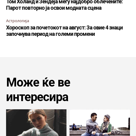
Том Холанд и Зендеја меѓу најдобро облечените:
Парот повторно ја освои модната сцена
Астрологија
Хороскоп за почетокот на август: За овие 4 знаци
започнува период на големи промени
Може ќе ве
интересира