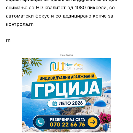
снимање со HD квалитет од 1080 пиксели, со
автоматски фокус и со дедицирано копче за
контрола.rn
rn
Реклама