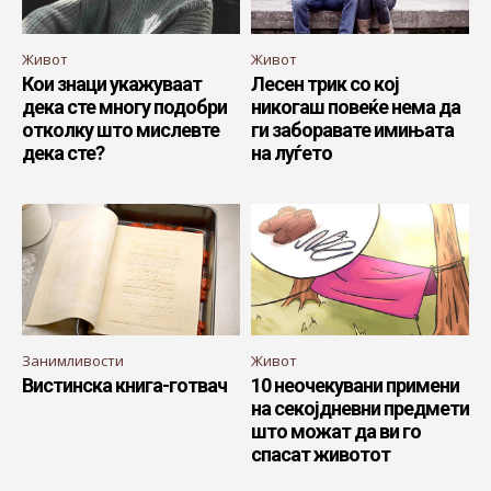
Живот
Живот
Кои знаци укажуваат
Лесен трик со кој
дека сте многу подобри
никогаш повеќе нема да
отколку што мислевте
ги заборавате имињата
дека сте?
на луѓето
Занимливости
Живот
Вистинска книга-готвач
10 неочекувани примени
на секојдневни предмети
што можат да ви го
спасат животот