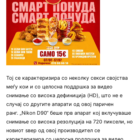
Тој се карактеризира со неколку секси својства
меѓу кои и со целосна поддршка за видео
снимање со висока дефиниција (HD), што не е
случај со другите апарати од овој паричен
ранг.
„Nikon D90“ беше прв апарат кој вклучуваше
снимање со висока резолуција на 720 пиксели, но
новиот ѕвер од овој производител се
карактеризира со целосна поддршка за видео