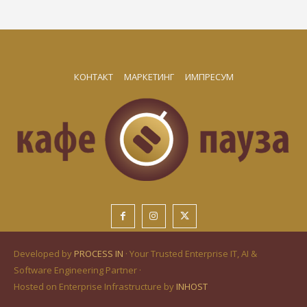
КОНТАКТ
МАРКЕТИНГ
ИМПРЕСУМ
Developed by
PROCESS IN
· Your Trusted Enterprise IT, AI &
Software Engineering Partner ·
Hosted on Enterprise Infrastructure by
INHOST