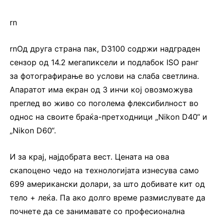
rn
rnОд друга страна пак, D3100 содржи надграден
сензор од 14.2 мегапиксели и подлабок ISO ранг
за фотографирање во услови на слаба светлина.
Апаратот има екран од 3 инчи кој овозможува
преглед во живо со поголема флексибилност во
однос на своите браќа-претходници „Nikon D40“ и
„Nikon D60“.
И за крај, најдобрата вест. Цената на ова
скапоцено чедо на технологијата изнесува само
699 американски долари, за што добивате кит од
тело + леќа. Па ако долго време размислувате да
почнете да се занимавате со професионална