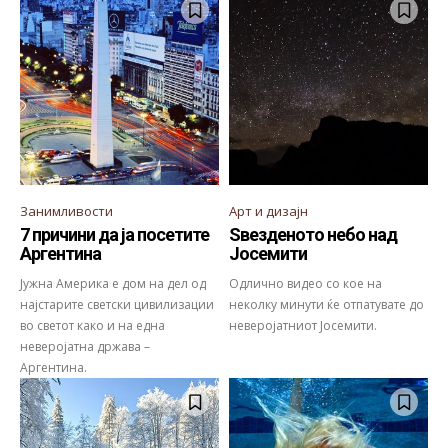
Занимливости
Арт и дизајн
7 причини да ја посетите
Ѕвезденото небо над
Аргентина
Јосемити
Јужна Америка е дом на дел од
Одлично видео со кое на
најстарите светски цивилизации
неколку минути ќе отпатувате до
во светот како и на една
неверојатниот Јосемити.
неверојатна држава –
Аргентина.