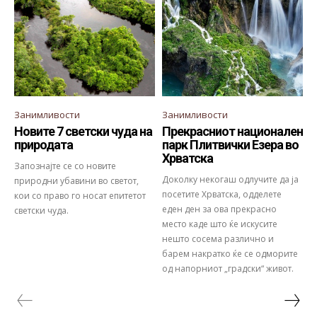
Занимливости
Занимливости
Новите 7 светски чуда на
Прекрасниот национален
природата
парк Плитвички Езера во
Хрватска
Запознајте се со новите
Доколку некогаш одлучите да ја
природни убавини во светот,
посетите Хрватска, одделете
кои со право го носат епитетот
еден ден за ова прекрасно
светски чуда.
место каде што ќе искусите
нешто сосема различно и
барем накратко ќе се одморите
од напорниот „градски“ живот.