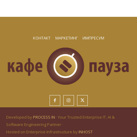
КОНТАКТ
МАРКЕТИНГ
ИМПРЕСУМ
Developed by
PROCESS IN
· Your Trusted Enterprise IT, AI &
Software Engineering Partner ·
Hosted on Enterprise Infrastructure by
INHOST