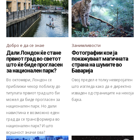
Добро е да се знае
Занимливости
Дали Лондон ќе стане
Фотографии кои ја
првиот град во светот
покажуваат магичната
што ќе биде прогласен
страна на шумите во
за национален парк?
Баварија
Во октомври, Лондон се
Овој предел е толку неверојатен
приближи чекор поблизу до
што изгледа како да е директно
титулата првиот град што би
изваден од страниците на некоја
можел да биде прогласен за
бајка.
национален парк. Но дали
навистина е возможно еден
град да се трансформира во
национален парк? И што
всушност значи ова?