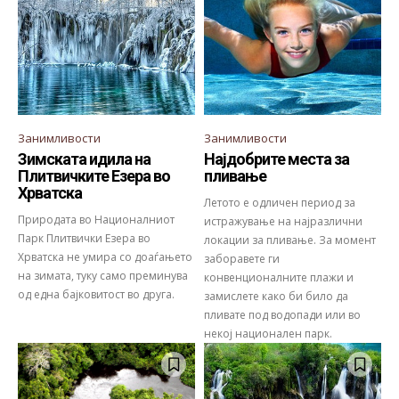
Занимливости
Занимливости
Зимската идила на
Најдобрите места за
Плитвичките Езера во
пливање
Хрватска
Летото е одличен период за
Природата во Националниот
истражување на најразлични
Парк Плитвички Езера во
локации за пливање. За момент
Хрватска не умира со доаѓањето
заборавете ги
на зимата, туку само преминува
конвенционалните плажи и
од една бајковитост во друга.
замислете како би било да
пливате под водопади или во
некој национален парк.