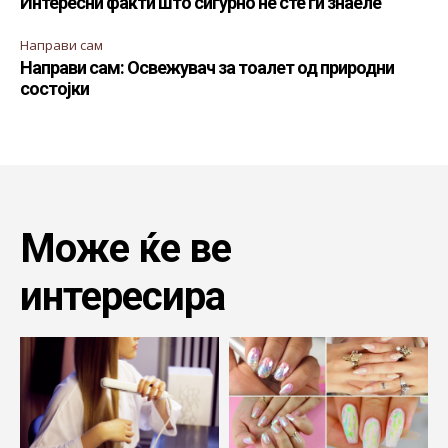
Интересни факти што сигурно не сте ги знаеле
Направи сам
Направи сам: Освежувач за тоалет од природни
состојки
Може ќе ве
интересира