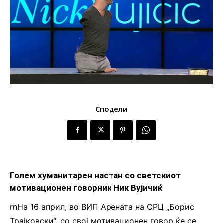
Сподели
Голем хуманитарен настан со светскиот
мотивационен говорник Ник Вујичиќ
rnНа 16 април, во ВИП Арената на СРЦ „Борис
Трајковски“, со свој мотивационен говор ќе се