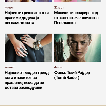
Живот
Живот
Најчести грешки што ги
Маникир инспириран од
правиме додека ја
стаклените чевлички на
пегламе косата
Пепелашка
Живот
Филм
Најновиот моден тренд,
Филм: Томб Рајдер
кога е накитот во
(Tomb Raider)
прашање, нема да ве
остави рамнодушни