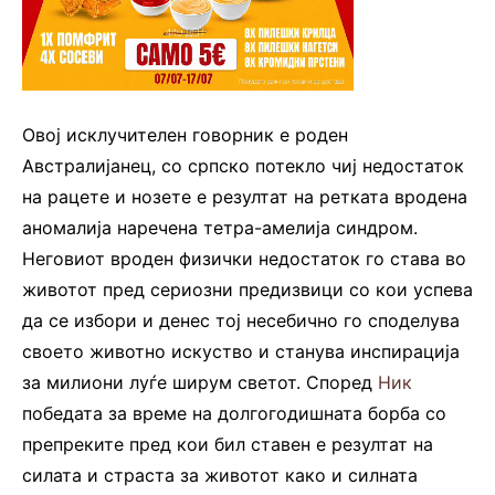
Овој исклучителен говорник е роден
Австралијанец, со српско потекло чиј недостаток
на рацете и нозете е резултат на ретката вродена
аномалија наречена тетра-амелија синдром.
Неговиот вроден физички недостаток го става во
животот пред сериозни предизвици со кои успева
да се избори и денес тој несебично го споделува
своето животно искуство и станува инспирација
за милиони луѓе ширум светот. Според
Ник
победата за време на долгогодишната борба со
препреките пред кои бил ставен е резултат на
силата и страста за животот како и силната