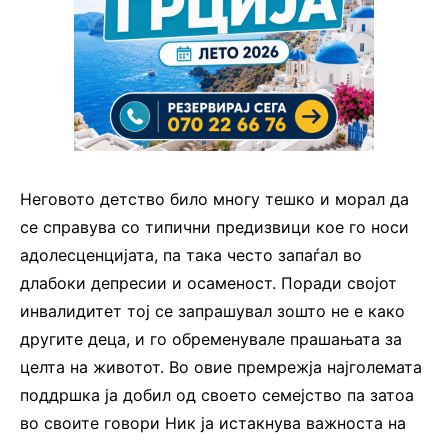
Неговото детство било многу тешко и морал да
се справува со типични предизвици кое го носи
адолесценцијата, па така често запаѓал во
длабоки депресии и осаменост. Поради својот
инвалидитет тој се запрашувал зошто не е како
другите деца, и го обременувале прашањата за
целта на животот. Во овие премрежја најголемата
поддршка ја добил од своето семејство па затоа
во своите говори Ник ја истакнува важноста на