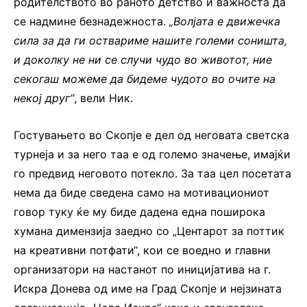
родителството во раното детство и важноста да
се надмине безнадежноста.
„Волјата е движечка
сила за да ги оствариме нашите големи соништа,
и доколку не ни се случи чудо во животот, ние
секогаш можеме да бидеме чудото во очите на
некој друг“
, вели Ник.
Гостувањето во Скопје е дел од неговата светска
турнеја и за него таа е од големо значење, имајќи
го предвид неговото потекло. За таа цел посетата
нема да биде сведена само на мотивациониот
говор туку ќе му биде дадена една поширока
хумана димензија заедно со „Центарот за поттик
на креативни потфати“, кои се воедно и главни
организатори на настанот по иницијатива на г.
Искра Донева од име на Град Скопје и нејзината