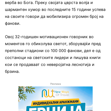
верба во Бога. Преку својата цврста волја и
шармантен хумор во последните 15 години успева
на своите говори да мобилизира огромен број на
фанови.
Овој 32-годишен мотивационен говорник во
моментов го обиколува светот, зборувајќи пред
преполни стадиони со 100 000 фанови, дел е од
состаноци на светските лидери и пишува книги
кои се продаваат со неверојатна леснотија и
брзина.
Реклама