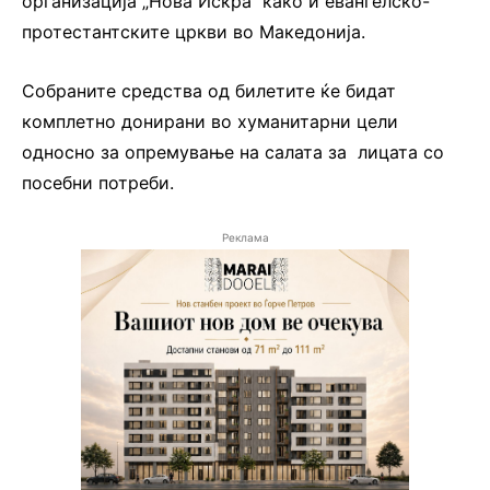
организација „Нова Искра“ како и евангелско-
протестантските цркви во Македонија.
Собраните средства од билетите ќе бидат
комплетно донирани во хуманитарни цели
односно за опремување на салата за лицата со
посебни потреби.
Реклама