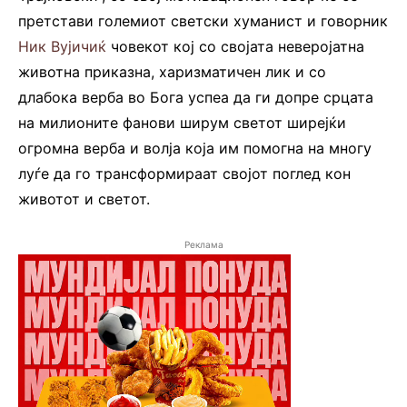
претстави големиот светски хуманист и говорник
Ник Вујичиќ
човекот кој со својата неверојатна
животна приказна, харизматичен лик и со
длабока верба во Бога успеа да ги допре срцата
на милионите фанови ширум светот ширејќи
огромна верба и волја која им помогна на многу
луѓе да го трансформираат својот поглед кон
животот и светот.
Реклама