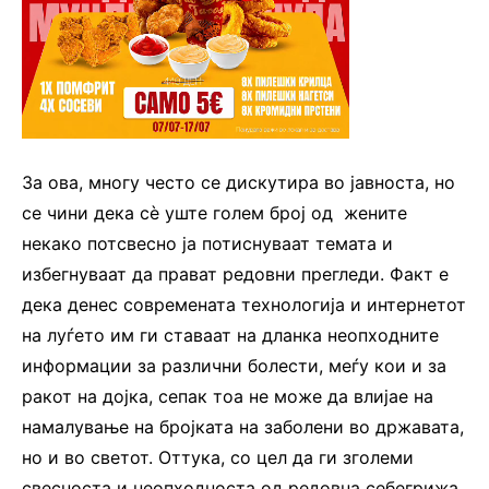
За ова, многу често се дискутира во јавноста, но
се чини дека сѐ уште голем број од жените
некако потсвесно ја потиснуваат темата и
избегнуваат да прават редовни прегледи. Факт е
дека денес современата технологија и интернетот
на луѓето им ги ставаат на дланка неопходните
информации за различни болести, меѓу кои и за
ракот на дојка, сепак тоа не може да влијае на
намалување на бројката на заболени во државата,
но и во светот. Оттука, со цел да ги зголеми
свесноста и неопходноста од редовна себегрижа,