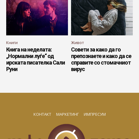
Книги
Живот
Книга на неделата:
Совети за како да го
„Нормални луѓе“ од
препознаете и како да се
ирската писателка Сали
справите со стомачниот
Руни
вирус
КОНТАКТ
МАРКЕТИНГ
ИМПРЕСУМ