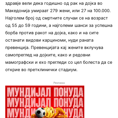
здравје вели дека годишно од рак на дојка во
Македонија умираат 279 жени, или 27 на 100.000.
Најголем број од смртните случаи се на возраст
од 55 до 59 години, а најголеми шанси за успешна
борба против ракот на дојка, како и на сите
останати видови карциноми, нуди раната
превенција. Превенцијата кај жените вклучува
самопреглед на дојките, како и редовни
мамографски и ехо прегледи со цел болеста да се
открие во претклинички стадиум.
Реклама