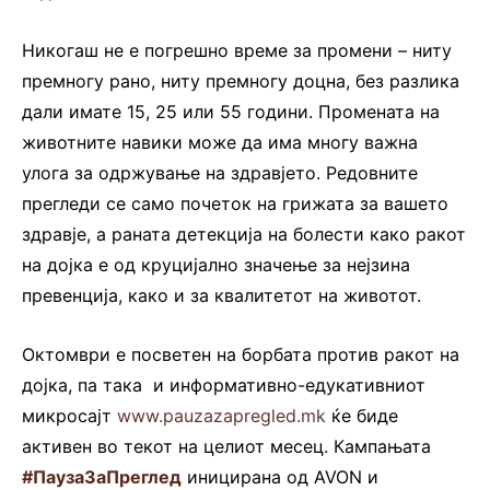
Никогаш не е погрешно време за промени – ниту
премногу рано, ниту премногу доцна, без разлика
дали имате 15, 25 или 55 години. Промената на
животните навики може да има многу важна
улога за одржување на здравјето. Редовните
прегледи се само почеток на грижата за вашето
здравје, а раната детекција на болести како ракот
на дојка е од круцијално значење за нејзина
превенција, како и за квалитетот на животот.
Октомври е посветен на борбата против ракот на
дојка, па така и информативно-едукативниот
микросајт
www.pauzazapregled.mk
ќе биде
активен во текот на целиот месец. Кампањата
#ПаузаЗаПреглед
иницирана од AVON и