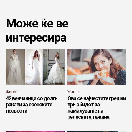
Може ќе ве
интересира
Живот
Живот
42 венчаници со долги
Ова се најчестите грешки
ракави за есенските
при обидот за
несвести
намалување на
телесната тежина!