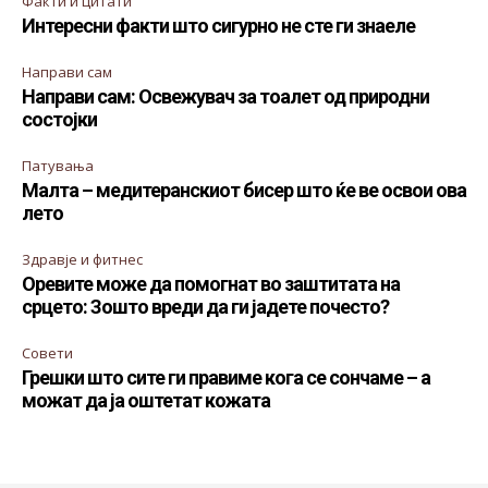
Факти и цитати
Интересни факти што сигурно не сте ги знаеле
Направи сам
Направи сам: Освежувач за тоалет од природни
состојки
Патувања
Малта – медитеранскиот бисер што ќе ве освои ова
лето
Здравје и фитнес
Оревите може да помогнат во заштитата на
срцето: Зошто вреди да ги јадете почесто?
Совети
Грешки што сите ги правиме кога се сончаме – а
можат да ја оштетат кожата