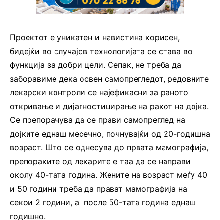
Проектот е уникатен и навистина корисен,
бидејќи во случајов технологијата се става во
функција за добри цели. Сепак, не треба да
заборавиме дека освен самопрегледот, редовните
лекарски контроли се најефикасни за раното
откривање и дијагностицирање на ракот на дојка.
Се препорачува да се прави самопреглед на
дојките еднаш месечно, почнувајќи од 20-годишна
возраст. Што се однесува до првата мамографија,
препораките од лекарите е таа да се направи
околу 40-тата година. Жените на возраст меѓу 40
и 50 години треба да прават мамографија на
секои 2 години, а после 50-тата година еднаш
годишно.