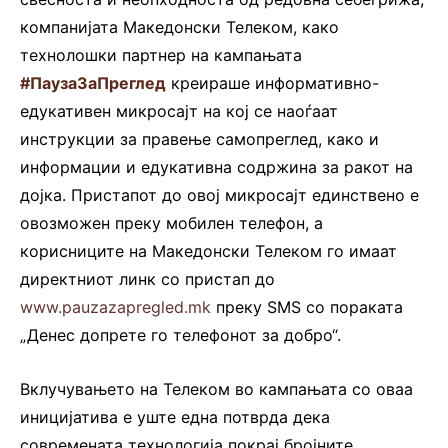
компанијата Македонски Телеком, како
технолошки партнер на кампањата
#ПаузаЗаПреглед
креираше информативно-
едукативен микросајт на кој се наоѓаат
инструкции за правење самопреглед, како и
информации и едукативна содржина за ракот на
дојка. Пристапот до овој микросајт единствено е
овозможен преку мобилен телефон, а
корисниците на Македонски Телеком го имаат
директниот линк со пристап до
www.pauzazapregled.mk
преку SMS со пораката
„Денес допрете го телефонот за добро“.
Вклучувањето на Телеком во кампањата со оваа
иницијатива е уште една потврда дека
современата технологија покрај бројните