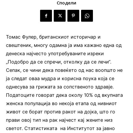
Сподели
Томас Фулер, британскиот историчар и
свештеник, многу одамна ја има кажано една од
денеска најчесто употребуваните изреки
„Подобро да се спречи, отколку да се лечи“.
Сепак, се чини дека повеќето од нас воопшто не
ја следат оваа мудра и корисна поука која се
однесува за грижата за сопственото здравје.
Податоците говорат дека околу 10% од вкупната
женска популација во некоја етапа од нивниот
живот се борат против ракот на дојка, што го
прави овој тип на рак најчест кај жените низ
светот. Статистиката на Институтот за јавно