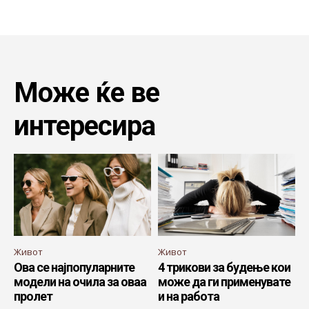
Може ќе ве
интересира
Живот
Живот
Ова се најпопуларните
4 трикови за будење кои
модели на очила за оваа
може да ги применувате
пролет
и на работа