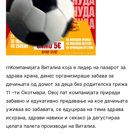
rnКомпанијата Виталиа која е лидер на пазарот за
здрава храна, денес организираше забава за
дечињата од домот за деца без родителска грижа
11 –ти Окотмври. Овој пат компанијата приреди
забавно и едукативно предавање на кое дечињата
уживаа во забавата, се едуцираа на тема здрава
исхрана, здрави навики и секако ја дегустираа
целата палета производи на Виталиа.