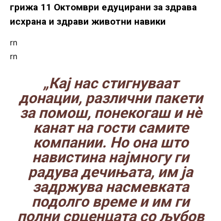
грижа 11 Октомври едуцирани за здрава
исхрана и здрави животни навики
rn
rn
„Кај нас стигнуваат
донации, различни пакети
за помош, понекогаш и нè
канат на гости самите
компании. Но она што
навистина најмногу ги
радува дечињата, им ја
задржува насмевката
подолго време и им ги
полни срценцата со љубов