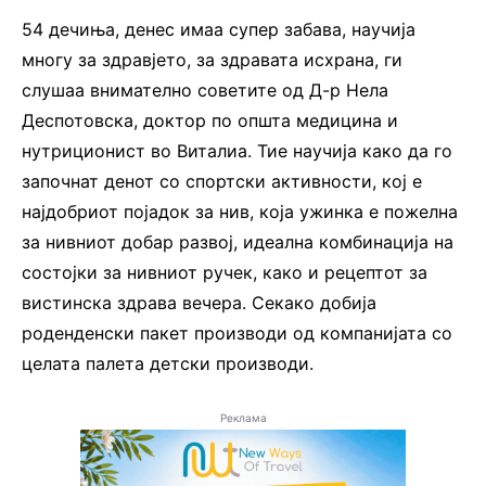
54 дечиња, денес имаа супер забава, научија
многу за здравјето, за здравата исхрана, ги
слушаа внимателно советите од Д-р Нела
Деспотовска, доктор по општа медицина и
нутриционист во Виталиа. Тие научија како да го
започнат денот со спортски активности, кој е
најдобриот појадок за нив, која ужинка е пожелна
за нивниот добар развој, идеална комбинација на
состојки за нивниот ручек, како и рецептот за
вистинска здрава вечера. Секако добија
роденденски пакет производи од компанијата со
целата палета детски производи.
Реклама