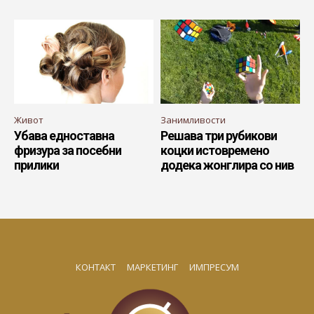
Живот
Занимливости
Убава едноставна
Решава три рубикови
фризура за посебни
коцки истовремено
прилики
додека жонглира со нив
КОНТАКТ
МАРКЕТИНГ
ИМПРЕСУМ