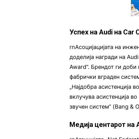
Успех на Audi на Car
rnАсоцијацијата на инжен
доделија награди на Aud
Award“. Брендот ги доби 
фабрички вграден систем 
„Најдобра асистенција в
вклучува асистенција во
звучен систем“ (Bang & O
Медија центарот на A