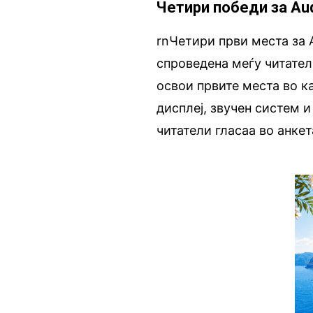
Четири победи за Aud
rnЧетири први места за A
спроведена меѓу читателит
освои првите места во к
дисплеј, звучен систем 
читатели гласаа во анкет