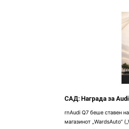
САД: Награда за Audi
rnAudi Q7 беше ставен н
магазинот „WardsAuto“ („