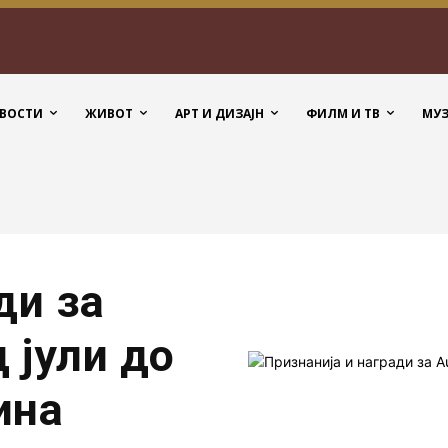
ВОСТИ
ЖИВОТ
АРТ И ДИЗАЈН
ФИЛМ И ТВ
МУ
ди за
 јули до
ина