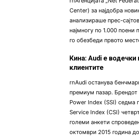
rnАгенцијата „Net Federat
Center) за најдобра нови
анализираше прес-сајто
најмногу по 1.000 поени 
го обезбеди првото мест
Кина: Audi е водечк
клиентите
rnAudi останува бенчмар
премиум пазар. Брендот 
Power Index (SSI) седма 
Service Index (CSI) четв
големи анкети спроведен
октомври 2015 година до