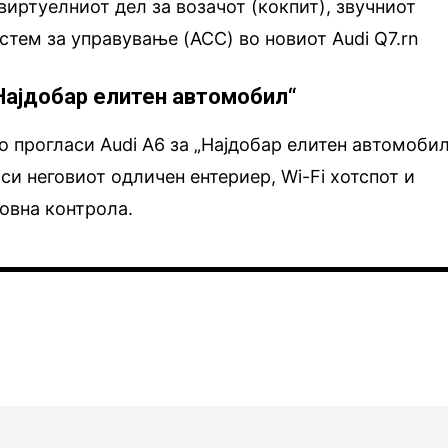
виртуелниот дел за возачот (кокпит), звучниот
стем за управување (ACC) во новиот Audi Q7.rn
„Најдобар елитен автомобил“
о прогласи Audi A6 за „Најдобар елитен автомобил
си неговиот одличен ентериер, Wi-Fi хотспот и
совна контрола.