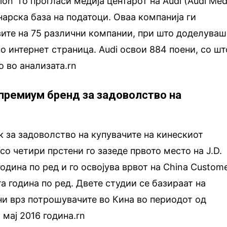
ion“ го прогласи медија центарот на Audi (Audi Med
нарска база на податоци. Оваа компанија ги
вите на 75 различни компании, при што доделуваш
по интернет страница. Audi освои 884 поени, со шт
о во анализата.rn
и премиум бренд за задоволство на
к за задоволство на купувачите на кинескиот
со четири прстени го зазеде првото место на J.D.
година по ред и го освојува врвот на China Custom
рта година по ред. Двете студии се базираат на
и врз потрошувачите во Кина во периодот од
 мај 2016 година.rn