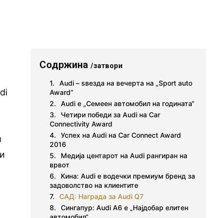
Содржина
/затвори
Audi – ѕвезда на вечерта на „Sport auto
di
Award“
Audi е „Семеен автомобил на годината“
т
Четири победи за Audi на Car
Connectivity Award
Успех на Audi на Car Connect Award
и
2016
 и
Медија центарот на Audi рангиран на
врвот
Кина: Audi е водечки премиум бренд за
задоволство на клиентите
САД: Награда за Audi Q7
Сингапур: Audi A6 е „Најдобар елитен
автомобил“