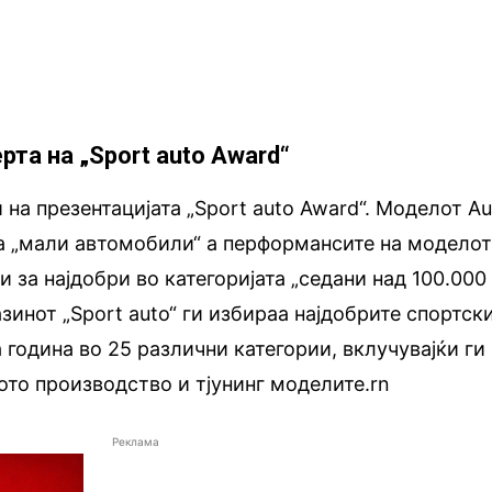
рта на „Sport auto Award“
 на презентацијата „Sport auto Award“. Моделот Au
та „мали автомобили“ а перформансите на модело
и за најдобри во категоријата „седани над 100.000
азинот „Sport auto“ ги избираа најдобрите спортск
 година во 25 различни категории, вклучувајќи ги
то производство и тјунинг моделите.rn
Реклама