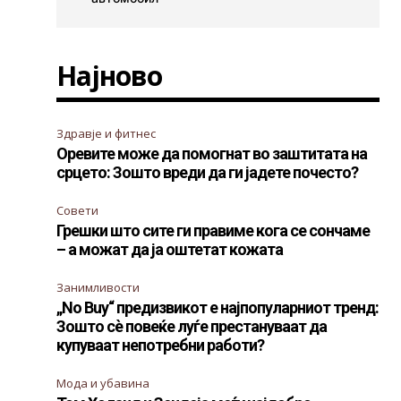
Најново
Здравје и фитнес
Оревите може да помогнат во заштитата на
срцето: Зошто вреди да ги јадете почесто?
Совети
Грешки што сите ги правиме кога се сончаме
– а можат да ја оштетат кожата
Занимливости
„No Buy“ предизвикот е најпопуларниот тренд:
Зошто сè повеќе луѓе престануваат да
купуваат непотребни работи?
Мода и убавина