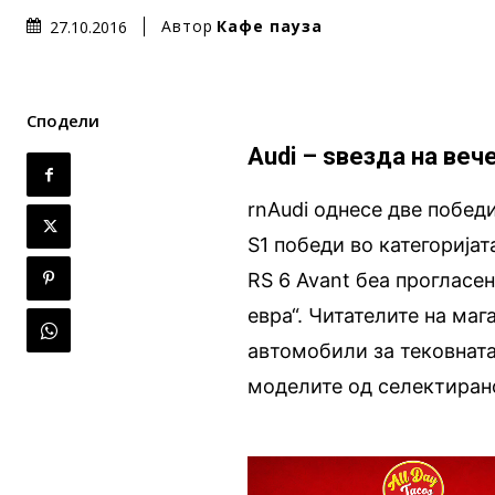
Автор
Кафе пауза
27.10.2016
Сподели
Audi – ѕвезда на вече
rnAudi однесе две победи
S1 победи во категорија
RS 6 Avant беа прогласен
евра“. Читателите на маг
автомобили за тековната
моделите од селектирано