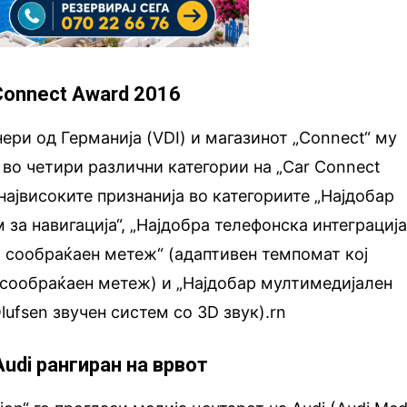
 Connect Award 2016
ери од Германија (VDI) и магазинот „Connect“ му
i во четири различни категории на „Car Connect
највисоките признанија во категориите „Најдобар
за навигација“, „Најдобра телефонска интеграција
о сообраќаен метеж“ (адаптивен темпомат кој
 сообраќаен метеж) и „Најдобар мултимедијален
lufsen звучен систем со 3D звук).rn
udi рангиран на врвот