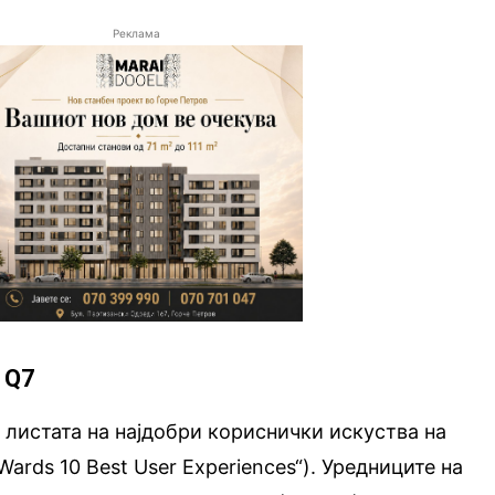
Реклама
 Q7
а листата на најдобри кориснички искуства на
Wards 10 Best User Experiences“). Уредниците на