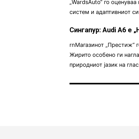
„WardsAuto“ го оценуваа 
систем и адаптивниот си
Сингапур: Audi A6 е 
rnМагазинот „Престиж“ г
Жирито особено ги нагла
природниот јазик на гла