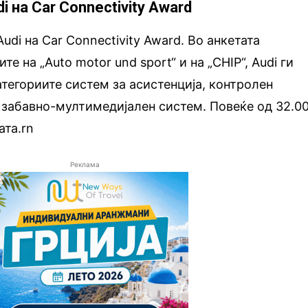
i на Car Connectivity Award
udi на Car Connectivity Award. Во анкетата
е на „Аuto motor und sport“ и на „CHIP“, Audi ги
атегориите систем за асистенција, контролен
и забавно-мултимедијален систем. Повеќе од 32.0
ата.rn
Реклама