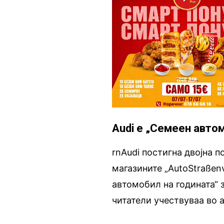
Audi е „Семеен авто
rnAudi постигна двојна п
магазините „AutoStraßenve
автомобил на годината“ з
читатели учествуваа во 