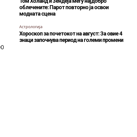
Том Холанд и Зендеја меѓу најдобро
облечените: Парот повторно ја освои
модната сцена
Астрологија
Хороскоп за почетокот на август: За овие 4
знаци започнува период на големи промени
00