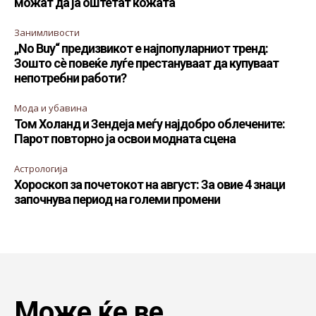
можат да ја оштетат кожата
Занимливости
„No Buy“ предизвикот е најпопуларниот тренд:
Зошто сè повеќе луѓе престануваат да купуваат
непотребни работи?
Мода и убавина
Том Холанд и Зендеја меѓу најдобро облечените:
Парот повторно ја освои модната сцена
Астрологија
Хороскоп за почетокот на август: За овие 4 знаци
започнува период на големи промени
Може ќе ве