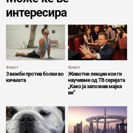
интересира
Живот
Живот
3 вежби против болки во
Животни лекции кои ги
кичмата
научивме од ТВ серијата
„Како ја запознав мајка
ви“