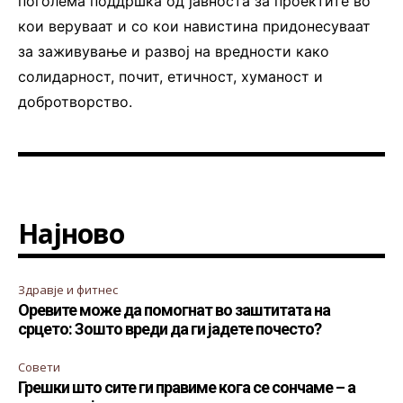
поголема поддршка од јавноста за проектите во
кои веруваат и со кои навистина придонесуваат
за заживување и развој на вредности како
солидарност, почит, етичност, хуманост и
добротворство.
Најново
Здравје и фитнес
Оревите може да помогнат во заштитата на
срцето: Зошто вреди да ги јадете почесто?
Совети
Грешки што сите ги правиме кога се сончаме – а