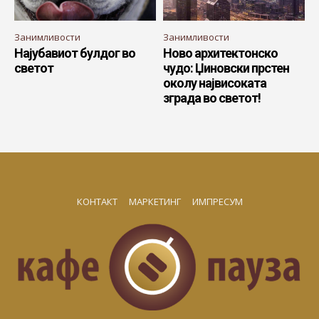
Занимливости
Занимливости
Најубавиот булдог во
Ново архитектонско
светот
чудо: Џиновски прстен
околу највисоката
зграда во светот!
КОНТАКТ
МАРКЕТИНГ
ИМПРЕСУМ