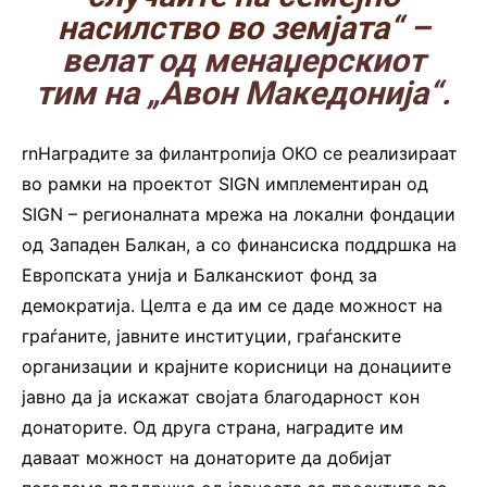
насилство во земјата“
–
велат од менаџерскиот
тим на „Авон Македонија“.
rnНаградите за филантропија ОКО се реализираат
во рамки на проектот SIGN имплементиран од
SIGN – регионалната мрежа на локални фондации
од Западен Балкан, а со финансиска поддршка на
Европската унија и Балканскиот фонд за
демократија. Целта е да им се даде можност на
граѓаните, јавните институции, граѓанските
организации и крајните корисници на донациите
јавно да ја искажат својата благодарност кон
донаторите. Од друга страна, наградите им
даваат можност на донаторите да добијат