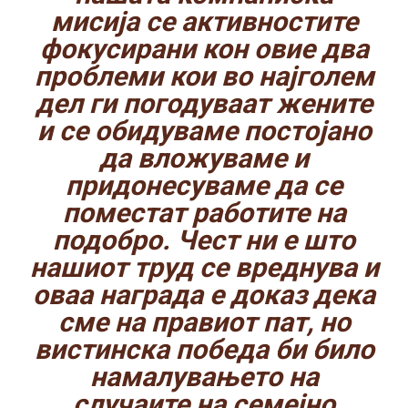
мисија се активностите
фокусирани кон овие два
проблеми кои во најголем
дел ги погодуваат жените
и се обидуваме постојано
да вложуваме и
придонесуваме да се
поместат работите на
подобро. Чест ни е што
нашиот труд се вреднува и
оваа награда е доказ дека
сме на правиот пат, но
вистинска победа би било
намалувањето на
случаите на семејно