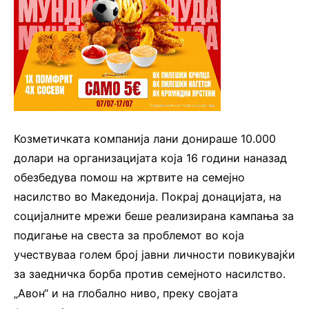
Козметичката компанија лани донираше 10.000
долари на организацијата која 16 години наназад
обезбедува помош на жртвите на семејно
насилство во Македонија. Покрај донацијата, на
социјалните мрежи беше реализирана кампања за
подигање на свеста за проблемот во која
учествуваа голем број јавни личности повикувајќи
за заедничка борба против семејното насилство.
„Авон“ и на глобално ниво, преку својата