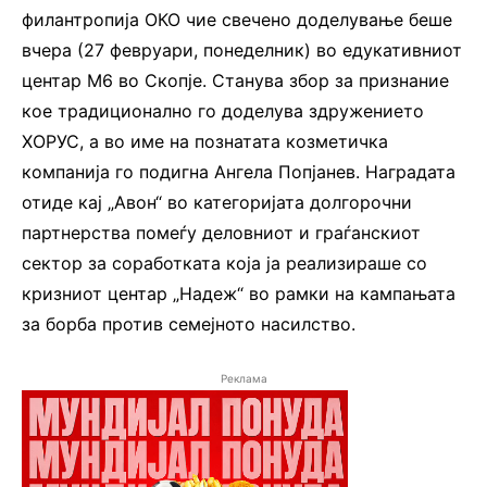
филантропија ОКО чие свечено доделување беше
вчера (27 февруари, понеделник) во едукативниот
центар М6 во Скопје. Станува збор за признание
кое традиционално го доделува здружението
ХОРУС, а во име на познатата козметичка
компанија го подигна Ангела Попјанев. Наградата
отиде кај „Авон“ во категоријата долгорочни
партнерства помеѓу деловниот и граѓанскиот
сектор за соработката која ја реализираше со
кризниот центар „Надеж“ во рамки на кампањата
за борба против семејното насилство.
Реклама