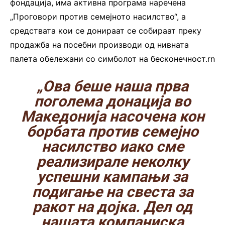
фондација, има активна програма наречена
„Проговори против семејното насилство“, а
средствата кои се донираат се собираат преку
продажба на посебни производи од нивната
палета обележани со симболот на бесконечност.rn
„Ова беше наша прва
поголема донација во
Македонија насочена кон
борбата против семејно
насилство иако сме
реализирале неколку
успешни кампањи за
подигање на свеста за
ракот на дојка. Дел од
нашата компаниска