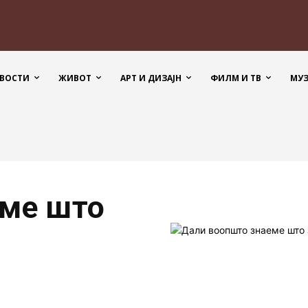
ВОСТИ
ЖИВОТ
АРТ И ДИЗАЈН
ФИЛМ И ТВ
МУ
еме што