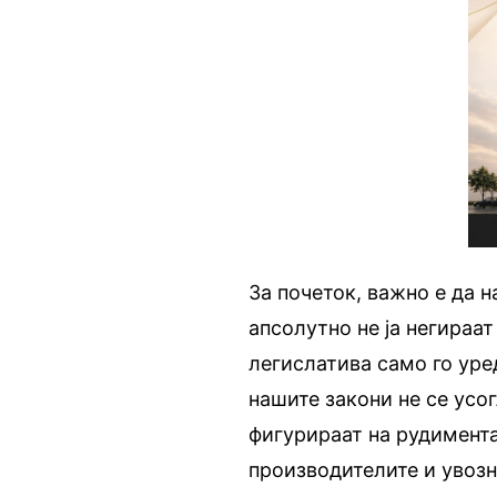
За почеток, важно е да 
апсолутно не ја негираа
легислатива само го уре
нашите закони не се усо
фигурираат на рудимент
производителите и увозн