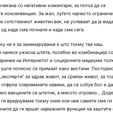
чекана со негативни коментари, за потоа да се
е консеквенции. За жал, луѓето најчесто огранич
и сопствениот животен век, не успеваат да ја вид
 од каде сме почнале и каде сме сега.
лку не е за занемарување е што токму таа наш
 нанесе ужасна штета, посебно во комбинација с
арение на Интернетот и социјалните медиуми тол
л уште полесно се примаат како вистини. Постојан
експерти“ за здрав живот, за среќен живот, за то
и отфрли современите навики, да се собуе бос и д
како вакцините се штетни, а месото отровно… Дод
ги вреднуваме токму оние кои ние самите сме ги
ачиле да ги вршат најважните функции на заштита 