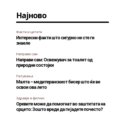
Најново
Факти и цитати
Интересни факти што сигурно не сте ги
знаеле
Направи сам
Направи сам: Освежувач за тоалет од
природни состојки
Патувања
Малта – медитеранскиот бисер што ќе ве
освои ова лето
Здравје и фитнес
Оревите може да помогнат во заштитата на
срцето: Зошто вреди да ги јадете почесто?