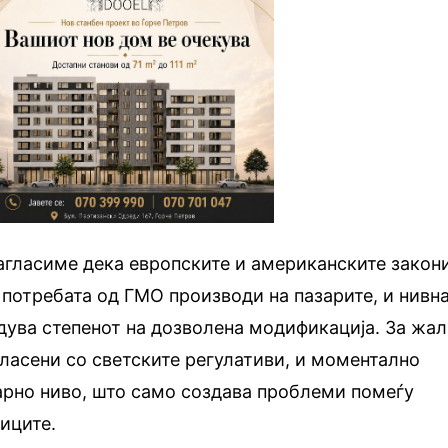
нагласиме дека европските и американските закон
т потребата од ГМО производи на пазарите, и нивн
дува степенот на дозволена модификација. За жал
гласени со светските регулативи, и моментално
арно ниво, што само создава проблеми помеѓу
иците.