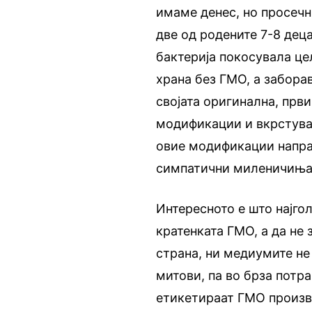
имаме денес, но просечн
две од родените 7-8 дец
бактерија покосувала це
храна без ГМО, а забора
својата оригинална, прв
модификации и вкрстува
овие модификации направ
симпатични миленичиња
Интересното е што најго
кратенката ГМО, а да не 
страна, ни медиумите не
митови, па во брза потр
етикетираат ГМО произв