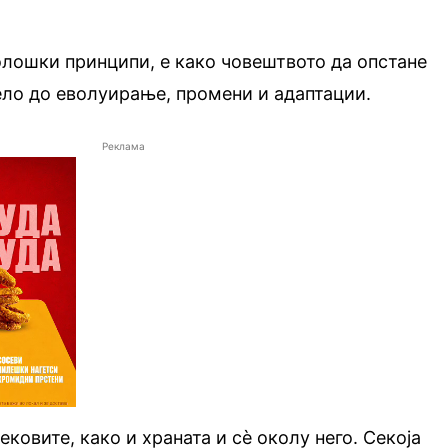
олошки принципи, е како човештвото да опстане
ело до еволуирање, промени и адаптации.
Реклама
ковите, како и храната и сѐ околу него. Секоја