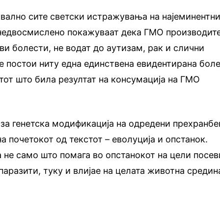
квално сите светски истражувања на најеминентни
недвосмислено покажуваат дека ГМО производит
ви болести, не водат до аутизам, рак и слични
е постои ниту една единствена евидентирана бол
етот што била резултат на консумација на ГМО
 за генетска модификација на одредени прехранбе
а почетокот од текстот – еволуција и опстанок.
 не само што помага во опстанокот на цели посев
паразити, туку и влијае на целата животна средин