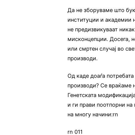
Да не зборуваме што бу
институции и академии 
не предизвикуваат никак
мисконцепции. Досега, н
или смртен случај во св
производи.
Од каде доаѓа потребата
производи? Се враќаме н
Генетската модификација
и ги прави поотпорни на 
на многу начини:rn
rn 011