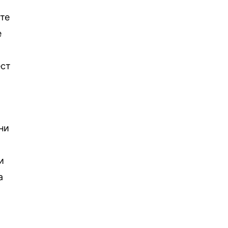
те
е
ест
ни
и
а