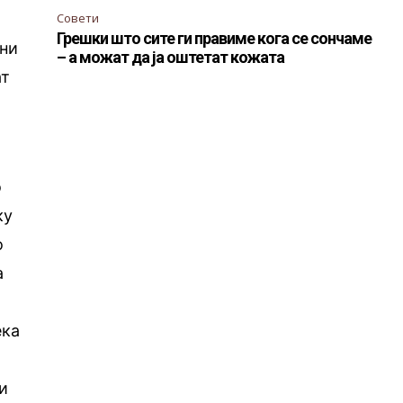
Совети
Грешки што сите ги правиме кога се сончаме
ени
– а можат да ја оштетат кожата
ат
о
ку
о
а
а
ека
и