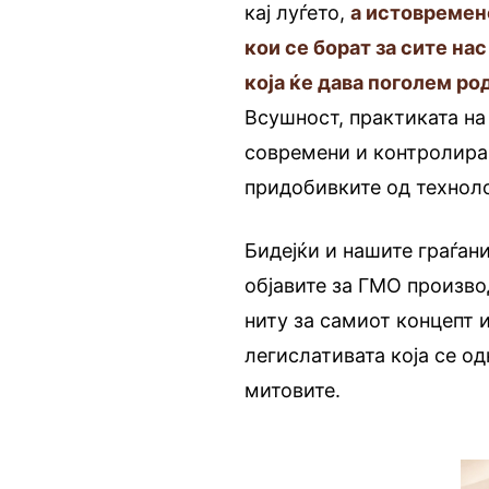
кај луѓето,
а истовремен
кои се борат за сите на
која ќе дава поголем ро
Всушност, практиката н
современи и контролиран
придобивките од техноло
Бидејќи и нашите граѓан
објавите за ГМО произво
ниту за самиот концепт 
легислативата која се о
митовите.