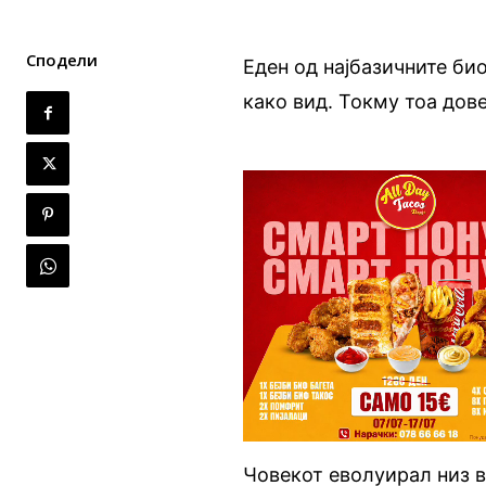
Сподели
Еден од најбазичните би
како вид. Токму тоа дов
Човекот еволуирал низ ве