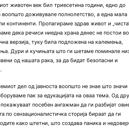
иот животен век бил триесетина години, едно до
а воопшто доживувале полнолетство, а една мала
ли континенти. Пропагираме здрав живот и „чиста
ваме дека речиси ниедна храна денес не постои в
ична верзија, туку била подложена на калемења,
ња. Дури и кучињата што ги шетаме поминале ни
ени од нашата рака, за да бидат безопасни и
.
лемиот дел од јавноста воопшто не знае што значи
зборуваме пак за едукацијата на оваа тема. Од дру
 покажуваат посебен ангажман да ги разбијат ови
ага по сензационалистичка сторија бираат да ги
одите како штетни, што создава паника и недовер