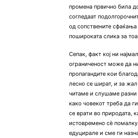
промена првично била до
согледаат подолгорочнит
од сопствените сфаќања 
пошироката слика за тоа
Сепак, факт кој ни најма
ограниченост може да ни
пропагандите кои благод
лесно се шират, и за жа
читаме и слушаме разни „
како човекот треба да г
се врати во природата, 
истовремено сѐ помалку 
едуцирале и сме ги назн