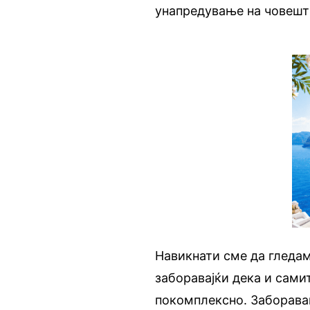
унапредување на човештв
Навикнати сме да гледам
заборавајќи дека и самит
покомплексно. Заборавам