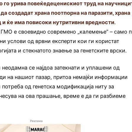
о го урива повеќедеценискиот труд на научници
с да создадат храна поотпорна на паразити, храна
д и ќе има повисоки нутритивни вредности
.
а ГМО е своевидно современо „калемење” – само 
и услови од врвни експерти кои ги користат
гијата и стекнатото знаење за генетските врски.
и неодамна се најдоа затекнати и уплашени од
ди на нашиот пазар, притоа немајќи информации
и потреба од генетска модификација ниту за
днесува на ова прашање, време е да ги разбиеме
Реклама