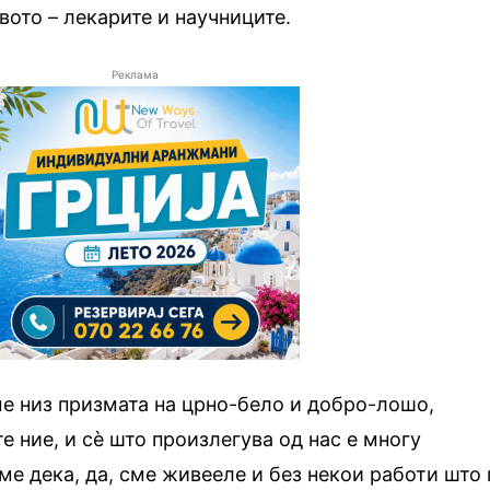
ото – лекарите и научниците.
Реклама
е низ призмата на црно-бело и добро-лошо,
е ние, и сѐ што произлегува од нас е многу
е дека, да, сме живееле и без некои работи што 