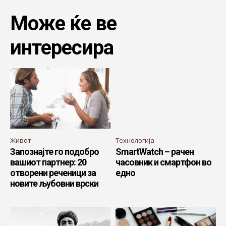
Може ќе ве
интересира
Живот
Технологија
Запознајте го подобро
SmartWatch – рачен
вашиот партнер: 20
часовник и смартфон во
отворени реченици за
едно
новите љубовни врски