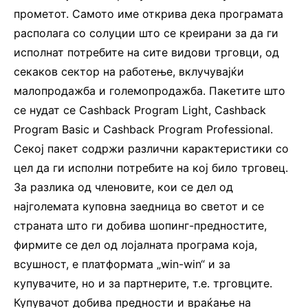
прометот. Самото име открива дека програмата
располага со солуции што се креирани за да ги
исполнат потребите на сите видови трговци, од
секаков сектор на работење, вклучувајќи
малопродажба и големопродажба. Пакетите што
се нудат се Cashback Program Light, Cashback
Program Basic и Cashback Program Professional.
Секој пакет содржи различни карактеристики со
цел да ги исполни потребите на кој било трговец.
За разлика од членовите, кои се дел од
најголемата куповна заедница во светот и се
страната што ги добива шопинг-предностите,
фирмите се дел од лојалната програма која,
всушност, е платформата „win-win“ и за
купувачите, но и за партнерите, т.е. трговците.
Купувачот добива предности и враќање на