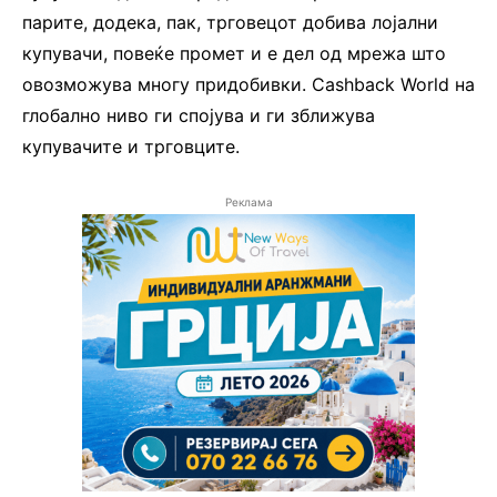
парите, додека, пак, трговецот добива лојални
купувачи, повеќе промет и е дел од мрежа што
овозможува многу придобивки. Cashback World на
глобално ниво ги спојува и ги зближува
купувачите и трговците.
Реклама