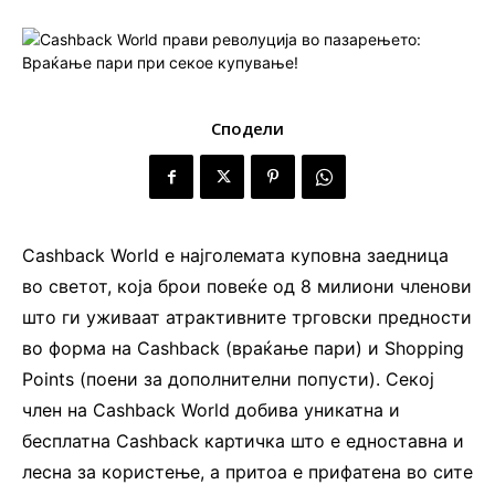
Сподели
Cashback World е најголемата куповна заедница
во светот, која брои повеќе од 8 милиони членови
што ги уживаат атрактивните трговски предности
во форма на Cashback (враќање пари) и Shopping
Points (поени за дополнителни попусти). Секој
член на Cashback World добива уникатна и
бесплатна Cashback картичка што е едноставна и
лесна за користење, а притоа е прифатена во сите