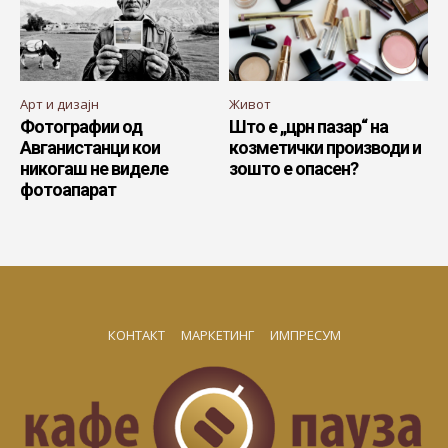
Арт и дизајн
Живот
Фотографии од
Што е „црн пазар“ на
Авганистанци кои
козметички производи и
никогаш не виделе
зошто е опасен?
фотоапарат
КОНТАКТ
МАРКЕТИНГ
ИМПРЕСУМ