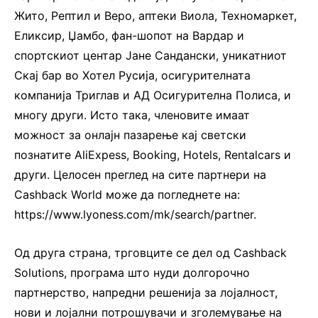
Жито, Рептил и Веро, аптеки Виола, Техномаркет,
Еликсир, Џамбо, фан-шопот на Вардар и
спортскиот центар Јане Сандански, уникатниот
Скај бар во Хотел Русија, осигурителната
компаниja Триглав и АД Осигурителна Полиса, и
многу други. Исто така, членовите имаат
можност за онлајн пазарење кај светски
познатите AliExpess, Booking, Hotels, Rentalcars и
други. Целосен преглед на сите партнери на
Cashback World може да погледнете на:
https://www.lyoness.com/mk/search/partner.
Од друга страна, трговците се дел од Cashback
Solutions, програма што нуди долгорочно
партнерство, напредни решенија за лојалност,
нови и лојални потрошувачи и зголемување на