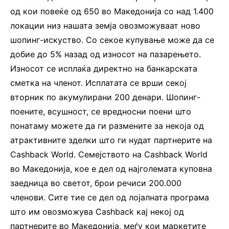
од кои повеќе од 650 во Македонија со над 1.400
локации низ нашата земја овозможуваат ново
шопинг-искуство. Со секое купување може да се
добие до 5% назад од износот на пазарењето.
Износот се исплаќа директно на банкарската
сметка на членот. Исплатата се врши секој
вторник по акумулирани 200 денари. Шопинг-
поените, всушност, се вредносни поени што
понатаму можете да ги размените за некоја од
атрактивните зделки што ги нудат партнерите на
Cashback World. Семејството на Cashback World
во Македонија, кое е дел од најголемата куповна
заедница во светот, брои речиси 200.000
членови. Сите тие се дел од лојалната програма
што им овозможува Cashback кај некој од
партнерите во Македонија, меѓу кои маркетите