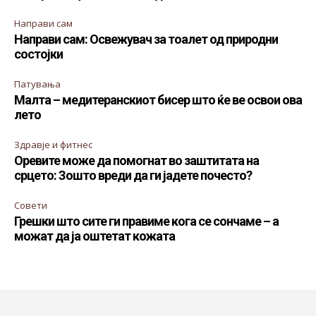
Направи сам
Направи сам: Освежувач за тоалет од природни
состојки
Патувања
Малта – медитеранскиот бисер што ќе ве освои ова
лето
Здравје и фитнес
Оревите може да помогнат во заштитата на
срцето: Зошто вреди да ги јадете почесто?
Совети
Грешки што сите ги правиме кога се сончаме – а
можат да ја оштетат кожата