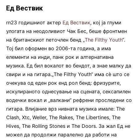
Ед Вествик
rn23 годишниот актер
Ед Вествик
, кој ја глуми
улогата на неодоливиот Чак Бес, беше фронтмен
на британскиот петочлен бенд „
The Filthy Youth
“.
Тој бил оформен во 2006-та година, а има
елементи на инди, панк рок и алтернативна
музика. Ед бил вокалот во бендот, а знае малку да
свири и на гитара.„The Filthy Youth“ има сè што се
очекува од еден рок енд рол бенд: фризурите,
искулираното однесување на сцената, сексапилен
водечки вокал и „валкани“ рефрени проследени со
гитара. Влијание врз нивната музика имале: The
Clash, Xtc, Weller, The Rakes, The Libertines, The
Hives, The Rolling Stones и The Doors. За жал Ед не
можел да продолжи паралелно да работи на