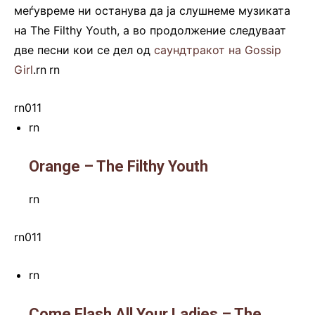
меѓувреме ни останува да ја слушнеме музиката
на The Filthy Youth, а во продолжение следуваат
две песни кои се дел од
саундтракот на Gossip
Girl
.rn
.
rn
rn011
rn
Orange – The Filthy Youth
rn
rn011
rn
Come Flash All Your Ladies – The