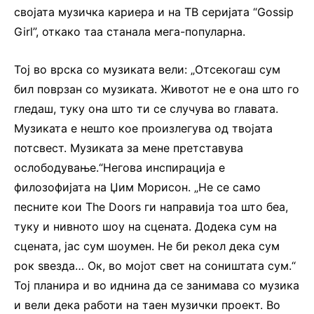
својата музичка кариера и на ТВ серијата “Gossip
Girl”, откако таа станала мега-популарна.
Тој во врска со музиката вели: „Отсекогаш сум
бил поврзан со музиката. Животот не е она што го
гледаш, туку она што ти се случува во главата.
Музиката е нешто кое произлегува од твојата
потсвест. Музиката за мене претставува
ослободување.“Негова инспирација е
филозофијата на Џим Морисон. „Не се само
песните кои The Doors ги направија тоа што беа,
туку и нивното шоу на сцената. Додека сум на
сцената, јас сум шоумен. Не би рекол дека сум
рок ѕвезда… Ок, во мојот свет на соништата сум.“
Тој планира и во иднина да се занимава со музика
и вели дека работи на таен музички проект. Во