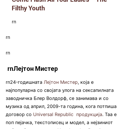
Filthy Youth
rn
rn
rn
.
rnЛејтон Мистер
rn24-годишната
Лејтон Мистер
, која е
најпопуларна со својата улога на сексапилната
заводничка Блер Волдорф, се занимава и со
музика од април, 2009-та година, кога потпиша
договор со
Universal Republic продукција
. Таа е
поп пејачка, текстописец и модел, а нејзиниот