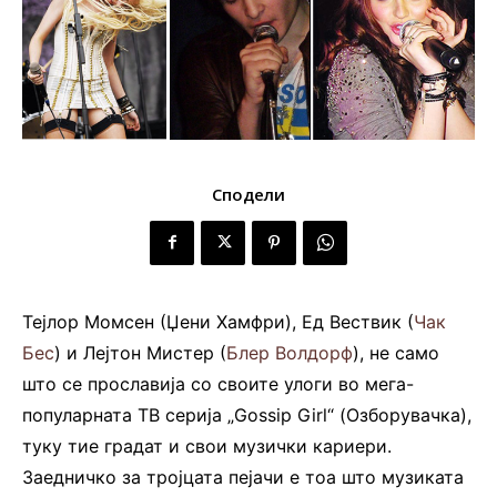
Сподели
Тејлор Момсен (Џени Хамфри), Ед Вествик (
Чак
Бес
) и Лејтон Мистер (
Блер Волдорф
), не само
што се прославија со своите улоги во мега-
популарната ТВ серија „Gossip Girl“ (Озборувачка),
туку тие градат и свои музички кариери.
Заедничко за тројцата пејачи е тоа што музиката