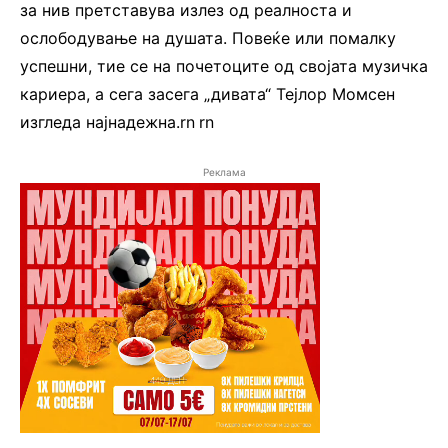
за нив претставува излез од реалноста и
ослободување на душата. Повеќе или помалку
успешни, тие се на почетоците од својата музичка
кариера, а сега засега „дивата“ Тејлор Момсен
изгледа најнадежна.rn
.
rn
Реклама