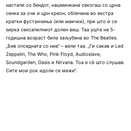
настапи со бендот, нашминкана секогаш со црна
сенка за очи и црн креон, облечена во екстра
кратки фустанчиња (или маички), при што ѝ се
ѕирка сексапилниот долен веш. Таа уште на 5-
годишна возраст била заљубена во The Beatles.
„Бев опседната со нив“ – вели таа. „Ги сакав и Led
Zeppelin, The Who, Pink Floyd, Audioslave,
Soundgarden, Oasis и Nirvana. Тоа е сè што слушав.
Сите мои рок идоли се мажи“.