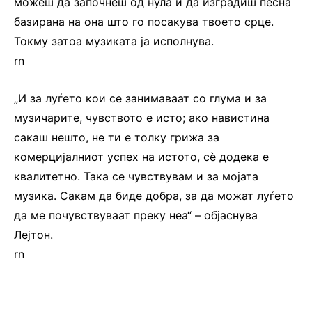
можеш да започнеш од нула и да изградиш песна
базирана на она што го посакува твоето срце.
Токму затоа музиката ја исполнува.
rn
„И за луѓето кои се занимаваат со глума и за
музичарите, чувството е исто; ако навистина
сакаш нешто, не ти е толку грижа за
комерцијалниот успех на истото, сè додека е
квалитетно. Така се чувствувам и за мојата
музика. Сакам да биде добра, за да можат луѓето
да ме почувствуваат преку неа“ – објаснува
Лејтон.
rn