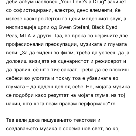
деби албум насловен „Your Love’s a Drug“ зачинет
со софистицирани, електро, денс елементи, ќе
излезе наскоро.Лејтон го цени модерниот звук, а
инспирација црпи од Gwen Stefani, Black Eyed
Peas, M.I.A и други. Таа, во врска со нејзините две
професионални преокупации, музиката и глумата
вели: „За да бидеш во филм, треба да успееш да ја
доловиш визијата на сценаристот и режисерот и
да правиш сè што тие сакаат. Треба да се вложиш
себеси во улогата и токму тоа е убавината во
глумата – да дадеш дел од себе. Но, мојата музика
се подобри како резултат на мојата глума, на тој
начин, што кога пеам правам перформанс“.rn
Таа вели дека пишувањето текстови и
создавањето музика е сосема нов свет, во кој