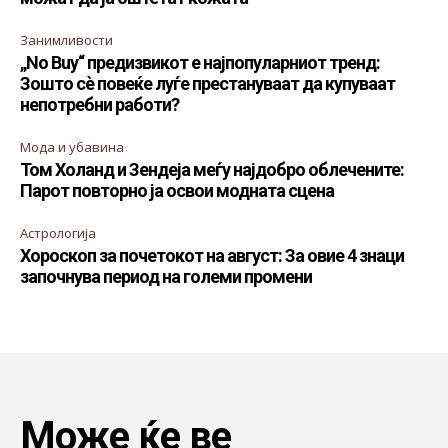
Занимливости
„No Buy“ предизвикот е најпопуларниот тренд:
Зошто сè повеќе луѓе престануваат да купуваат
непотребни работи?
Мода и убавина
Том Холанд и Зендеја меѓу најдобро облечените:
Парот повторно ја освои модната сцена
Астрологија
Хороскоп за почетокот на август: За овие 4 знаци
започнува период на големи промени
Може ќе ве