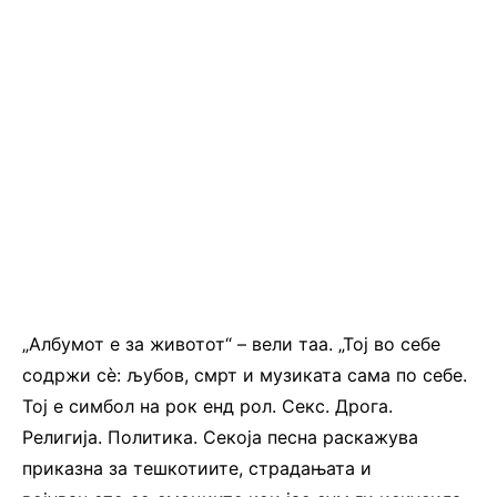
„Албумот е за животот“ – вели таа. „Тој во себе
содржи сè: љубов, смрт и музиката сама по себе.
Тој е симбол на рок енд рол. Секс. Дрога.
Религија. Политика. Секоја песна раскажува
приказна за тешкотиите, страдањата и