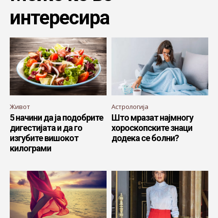
интересира
Живот
Астрологија
5 начини да ја подобрите
Што мразат најмногу
дигестијата и да го
хороскопските знаци
изгубите вишокот
додека се болни?
килограми