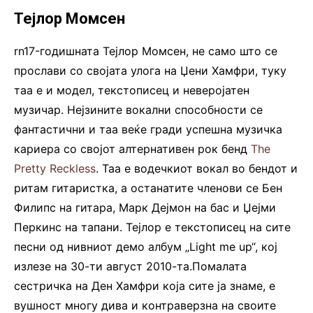
Тејлор Момсен
rn17-годишната Тејлор Момсен, не само што се
прослави со својата улога на Џени Хамфри, туку
таа е и модел, текстописец и неверојатен
музичар. Нејзините вокални способности се
фантастични и таа веќе гради успешна музичка
кариера со својот алтернативен рок бенд
The
Pretty Reckless
. Таа е водечкиот вокал во бендот и
ритам гитаристка, а останатите членови се Бен
Филипс на гитара, Марк Дејмон на бас и Џејми
Перкинс на тапани. Тејлор е текстописец на сите
песни од нивниот демо албум „Light me up“, кој
излезе на 30-ти август 2010-та.Помалата
сестричка на Ден Хамфри која сите ја знаме, е
вушност многу дива и контраверзна на своите