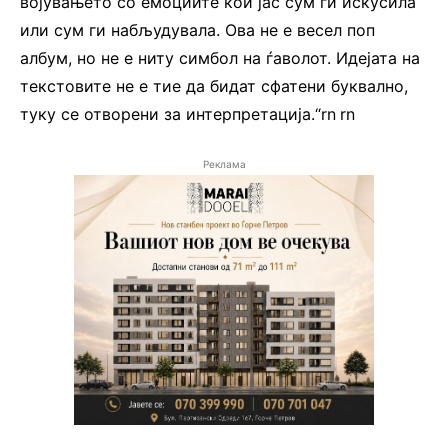
војувањето со емоциите кои јас сум ги искусила
или сум ги набљудувала. Ова не е весел поп
албум, но не е ниту симбол на ѓаволот. Идејата на
текстовите не е тие да бидат сфатени буквално,
туку се отворени за интерпретација.“rn
.
rn
Реклама