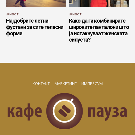
Живот
Живот
Најдобрите летни
Како да ги комбинирате
фустани за сите телесни
широките панталони што
форми
ја истакнуваат женската
силуета?
КОНТАКТ
МАРКЕТИНГ
ИМПРЕСУМ