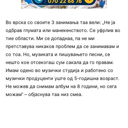
Во врска со своите 3 занимања таа вели: „Не ја
одбрав глумата или манекенството. Се уфрлив во
тие области. Ми се допаднаа, па не ми
претставува никаков проблем да се занимавам и
со тоа. Но, музиката и пишувањето песни, се
нешто кое отсекогаш сум сакала да го правам.
Имам одено во музички студиjа и работено со
музички продуценти уште од 5-годишна возраст.
Не можев да снимам албум на 8 години, но сега
можам“ – објаснува таа низ смеа.