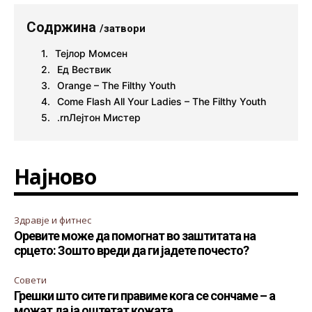
Содржина
/затвори
Тејлор Момсен
Ед Вествик
Orange – The Filthy Youth
Come Flash All Your Ladies – The Filthy Youth
.rnЛејтон Мистер
Најново
Здравје и фитнес
Оревите може да помогнат во заштитата на
срцето: Зошто вреди да ги јадете почесто?
Совети
Грешки што сите ги правиме кога се сончаме – а
можат да ја оштетат кожата