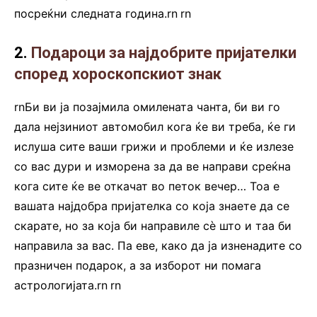
посреќни следната година.rn
.
rn
2.
Подароци за најдобрите пријателки
според хороскопскиот знак
rnБи ви ја позајмила омилената чанта, би ви го
дала нејзиниот автомобил кога ќе ви треба, ќе ги
ислуша сите ваши грижи и проблеми и ќе излезе
со вас дури и изморена за да ве направи среќна
кога сите ќе ве откачат во петок вечер… Тоа е
вашата најдобра пријателка со која знаете да се
скарате, но за која би направиле сè што и таа би
направила за вас. Па еве, како да ја изненадите со
празничен подарок, а за изборот ни помага
астрологијата.rn
.
rn