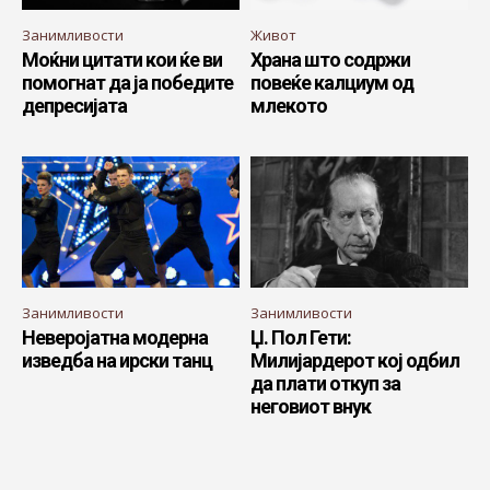
Занимливости
Живот
Моќни цитати кои ќе ви
Храна што содржи
помогнат да ја победите
повеќе калциум од
депресијата
млекото
Занимливости
Занимливости
Неверојатна модерна
Џ. Пол Гети:
изведба на ирски танц
Милијардерот кој одбил
да плати откуп за
неговиот внук