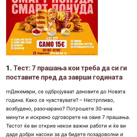
1.
Тест: 7 прашања кои треба да си ги
поставите пред да заврши годината
rnДекември, се одбројуваат деновите до Новата
година. Како се чувствувате? – Нестрпливо,
возбудено, разочарано? Потрошете 30-ина
минути и искрено одговорете на овие 7 прашања.
Тестот ќе ви открие некои важни работи и ќе ви
даде добри насоки за да бидете позадоволни и