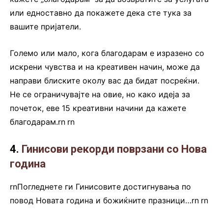
или едноставно да покажете дека сте тука за
вашите пријатели.
Големо или мало, кога благодарам е изразено со
искрени чувства и на креативен начин, може да
направи блиските околу вас да бидат посреќни.
Не се ограничувајте на овие, но како идеја за
почеток, еве 15 креативни начини да кажете
благодарам.rn
.
rn
4.
Гинисови рекорди поврзани со Нова
година
rnПогледнете ги Гинисовите достигнувања по
повод Новата година и божиќните празници…rn
.
rn