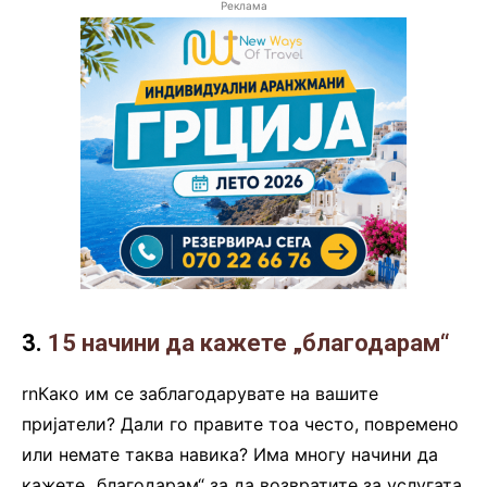
Реклама
3.
15 начини да кажете „благодарам“
rnКако им се заблагодарувате на вашите
пријатели? Дали го правите тоа често, повремено
или немате таква навика? Има многу начини да
кажете „благодарам“ за да возвратите за услугата