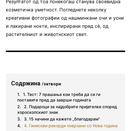
Резултатот од тоа понекогаш станува своевидна
козметичка уметност. Погледнете неколку
креативни фотографии од нашминкани очи и усни
и лакирани нокти, инспирирани пред сè, од
растителниот и животнскиот свет.
Содржина
/затвори
1. Тест: 7 прашања кои треба да си ги
поставите пред да заврши годината
2. Подароци за најдобрите пријателки според
хороскопскиот знак
3. 15 начини да кажете „благодарам“
4. Гинисови рекорди поврзани со Нова година