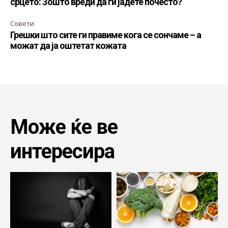
срцето: Зошто вреди да ги јадете почесто?
Совети
Грешки што сите ги правиме кога се сончаме – а
можат да ја оштетат кожата
Може ќе ве
интересира