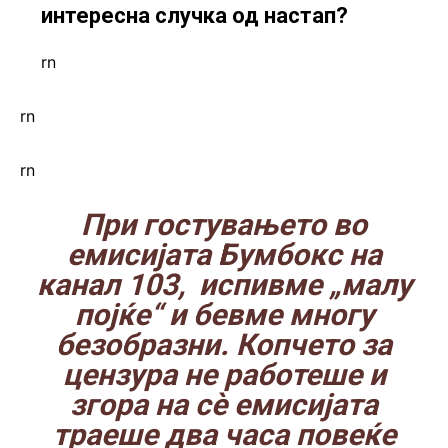
интересна случка од настап?
rn
rn
rn
При гостувањето во
емисијата Бумбокс на
канал 103, испивме „малу
појќе“ и бевме многу
безобразни. Копчето за
цензура не работеше и
згора на сè емисијата
траеше два часа повеќе