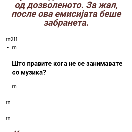
од дозволеното. За жал,
после ова емисијата беше
забранета.
rn011
rn
Што правите кога не се занимавате
со музика?
rn
rn
rn