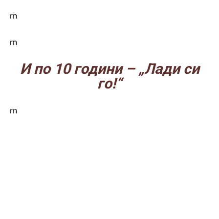
rn
rn
И по 10 години – „Лади си
го!“
rn