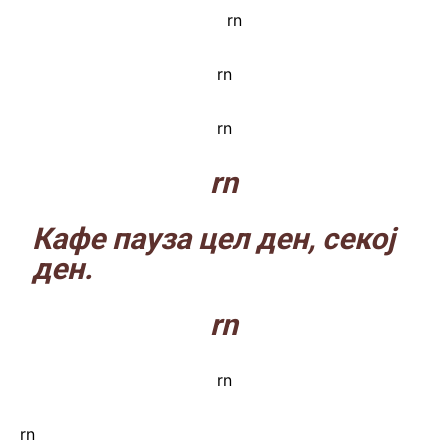
rn
rn
rn
rn
Кафе пауза цел ден, секој
ден.
rn
rn
rn