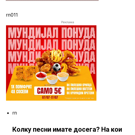
rn011
Реклама
rn
Колку песни имате досега? На кои