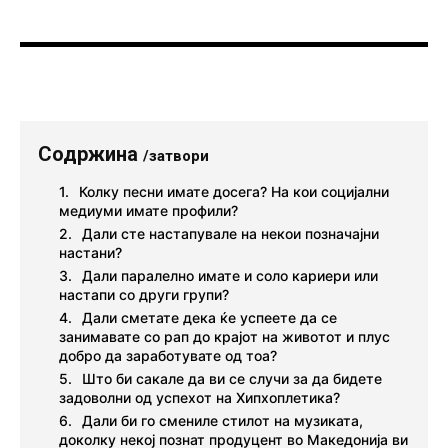
Содржина
/затвори
Колку песни имате досега? На кои социјални
медиуми имате профили?
Дали сте настапувале на некои позначајни
настани?
Дали паралелно имате и соло кариери или
настапи со други групи?
Дали сметате дека ќе успеете да се
занимавате со рап до крајот на животот и плус
добро да заработувате од тоа?
Што би сакале да ви се случи за да бидете
задоволни од успехот на Хипхоплетика?
Дали би го смениле стилот на музиката,
доколку некој познат продуцент во Македонија ви