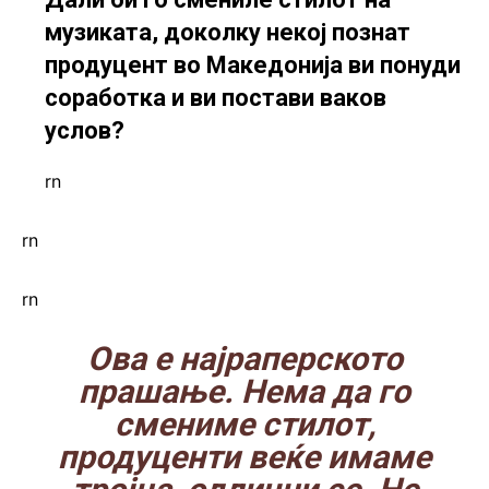
музиката, доколку некој познат
продуцент во Македонија ви понуди
соработка и ви постави ваков
услов?
rn
rn
rn
Ова е најраперското
прашање. Нема да го
смениме стилот,
продуценти веќе имаме