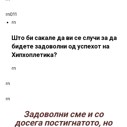
rn011
rn
Што би сакале да ви се случи за да
бидете задоволни од успехот на
Хипхоплетика?
rn
rn
rn
Задоволни сме и со
досега постигнатото, но