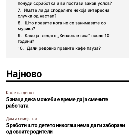
понуди соработка и ви постави ваков услов?
Имате ли да споделите некоја интересна
случка од настап?
Што правите кога не се занимавате со
музика?
Како ја гледате „Хипхоплетика“ после 10
години?
Дали редовно правите кафе пауза?
Најново
Кафе на денот
5 знаци дека можеби е време да ја смените
работата
Дом и семејство
5 работи што детето никогаш нема да ги заборави
од своите родители