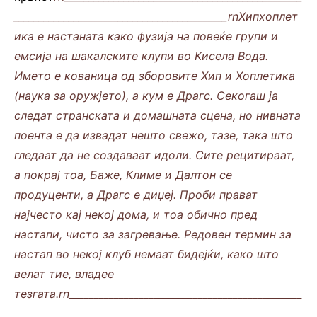
___________________________________________rnХипхоплет
ика е настаната како фузија на повеќе групи и
емсија на шакалските клупи во Кисела Вода.
Името е кованица од зборовите Хип и Хоплетика
(наука за оружјето), а кум е Драгс. Секогаш ја
следат странската и домашната сцена, но нивната
поента е да извадат нешто свежо, тазе, така што
гледаат да не создаваат идоли. Сите рецитираат,
а покрај тоа, Баже, Климе и Далтон се
продуценти, а Драгс е диџеј. Проби прават
најчесто кај некој дома, и тоа обично пред
настапи, чисто за загревање. Редовен термин за
настап во некој клуб немаат бидејќи, како што
велат тие, владее
тезгата.
rn_______________________________________________
____________________________________________