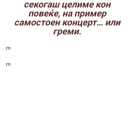
секогаш целиме кон
повеќе, на пример
самостоен концерт… или
греми.
rn
rn