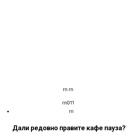
rn
.
rn
rn011
rn
Дали редовно правите кафе пауза?