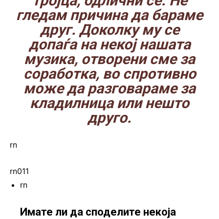
тројца, одлични се. Не
гледам причина да бараме
друг. Доколку му се
допаѓа на некој нашата
музика, отворени сме за
соработка, во спротивно
може да разговараме за
кладилница или нешто
друго.
rn
rn011
rn
Имате ли да споделите некоја