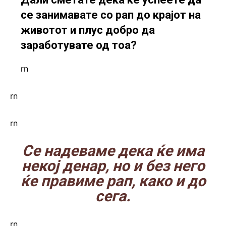
се занимавате со рап до крајот на
животот и плус добро да
заработувате од тоа?
rn
rn
rn
Се надеваме дека ќе има
некој денар, но и без него
ќе правиме рап, како и до
сега.
rn