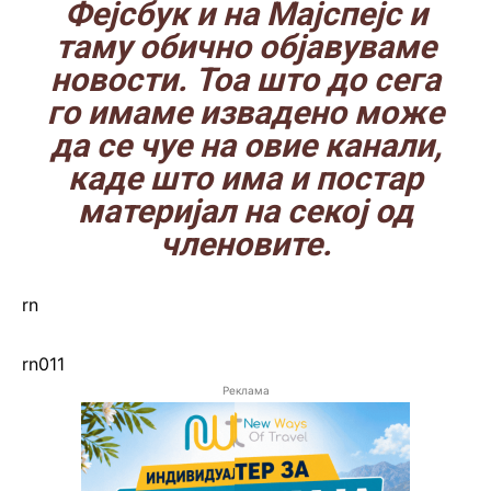
Фејсбук
и на
Мајспејс
и
таму обично објавуваме
новости. Тоа што до сега
го имаме извадено може
да се чуе на овие канали,
каде што има и постар
материјал на секој од
членовите.
rn
rn011
Реклама