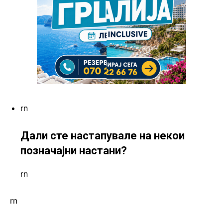
rn
Дали сте настапувале на некои
позначајни настани?
rn
rn