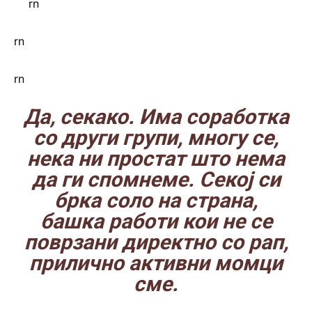
rn
rn
rn
Да, секако. Има соработка
со други групи, многу се,
нека ни простат што нема
да ги спомнеме. Секој си
брка соло на страна,
башка работи кои не се
поврзани директно со рап,
прилично активни момци
сме.