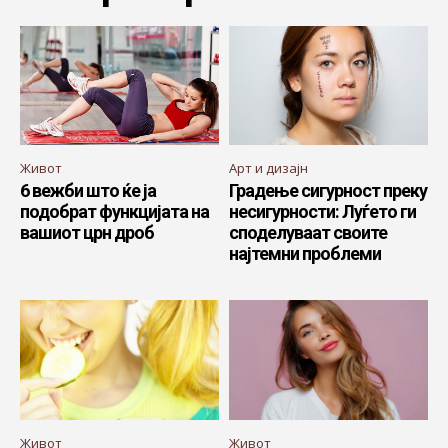
Живот
Арт и дизајн
6 вежби што ќе ја
Градење сигурност преку
подобрат функцијата на
несигурности: Луѓето ги
вашиот црн дроб
споделуваат своите
најтемни проблеми
Живот
Живот