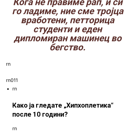
Кога не правиме рап, и си
го ладиме, ние сме тројца
вработени, петторица
студенти и еден
дипломиран машинец во
бегство.
rn
rn011
rn
Како ја гледате „Хипхоплетика“
после 10 години?
rn