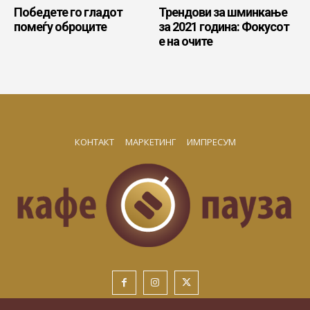
Победете го гладот
Трендови за шминкање
помеѓу оброците
за 2021 година: Фокусот
е на очите
КОНТАКТ
МАРКЕТИНГ
ИМПРЕСУМ