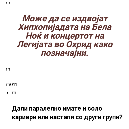
rn
Може да се издвојат
Хипхопијадата на Бела
Ноќ и концертот на
Легијата во Охрид како
позначајни.
rn
rn011
rn
Дали паралелно имате и соло
кариери или настапи со други групи?