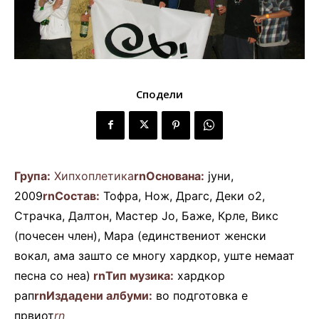
Сподели
Група:
Хипхоплетика
rnОснована:
јуни,
2009
rnСостав:
Тофра, Нож, Драгс, Деки о2,
Страчка, Далтон, Мастер Јо, Баже, Крле, Викс
(почесен член), Мара (единствениот женски
вокал, ама зашто се многу хардкор, уште немаат
песна со неа)
rnТип музика:
хардкор
рап
rnИздадени албуми:
во подготовка е
првиот
rn________________________________________________