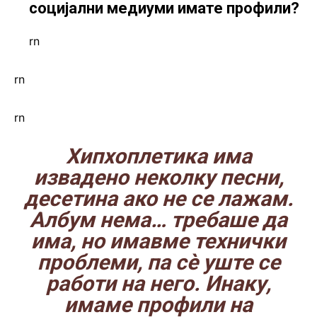
социјални медиуми имате профили?
rn
rn
rn
Хипхоплетика има
извадено неколку песни,
десетина ако не се лажам.
Албум нема… требаше да
има, но имавме технички
проблеми, па сè уште се
работи на него. Инаку,
имаме профили на