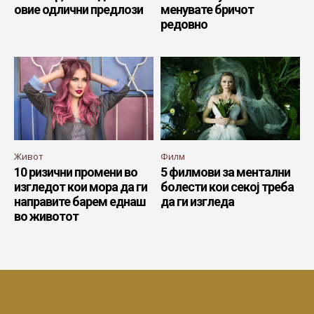
овие одлични предлози
менувате бричот
редовно
Живот
Филм
10 ризични промени во
5 филмови за ментални
изгледот кои мора да ги
болести кои секој треба
направите барем еднаш
да ги изгледа
во животот