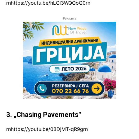
rnhttps://youtu.be/hLQl3WQQoQ0rn
Реклама
3. „Chasing Pavements“
rnhttps://youtu.be/08DjMT-qR9grn