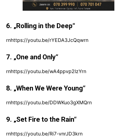
6. „Rolling in the Deep“
rnhttps://youtu.be/rYEDA3JcQqwrn
7. „One and Only“
rnhttps://youtu.be/wA4ppvp2IzYrn
8. „When We Were Young“
rnhttps://youtu.be/DDWKuo3gXMQrn
9. „Set Fire to the Rain“
rnhttps://youtu.be/Ri7-vnrJD3krn