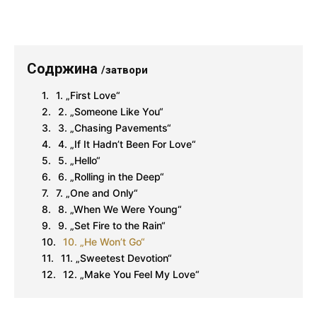
Содржина
/затвори
1. „First Love“
2. „Someone Like You“
3. „Chasing Pavements“
4. „If It Hadn’t Been For Love“
5. „Hello“
6. „Rolling in the Deep“
7. „One and Only“
8. „When We Were Young“
9. „Set Fire to the Rain“
10. „He Won’t Go“
11. „Sweetest Devotion“
12. „Make You Feel My Love“