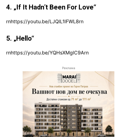
4. „If It Hadn’t Been For Love“
rnhttps://youtu.be/LJQlL1lFWL8rn
5. „Hello“
rnhttps://youtu.be/YQHsXMglC9Arn
Реклама