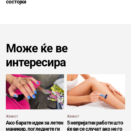
состојки
Може ќе ве
интересира
Живот
Живот
Ако барате идеи за летен
5 непријатни работи што
маникир, погледнете ги
ќе ви се случат ако не го