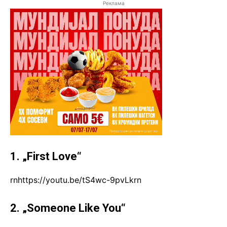
Реклама
1. „First Love“
rnhttps://youtu.be/tS4wc-9pvLkrn
2. „Someone Like You“