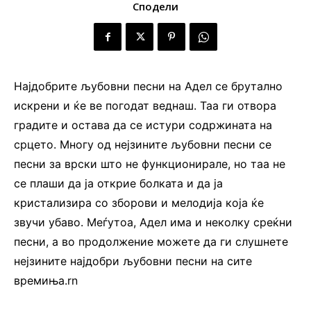
Сподели
Најдобрите љубовни песни на Адел се брутално
искрени и ќе ве погодат веднаш. Таа ги отвора
градите и остава да се истури содржината на
срцето. Многу од нејзините љубовни песни се
песни за врски што не функционирале, но таа не
се плаши да ја открие болката и да ја
кристализира со зборови и мелодија која ќе
звучи убаво. Меѓутоа, Адел има и неколку среќни
песни, а во продолжение можете да ги слушнете
нејзините најдобри љубовни песни на сите
времиња.rn