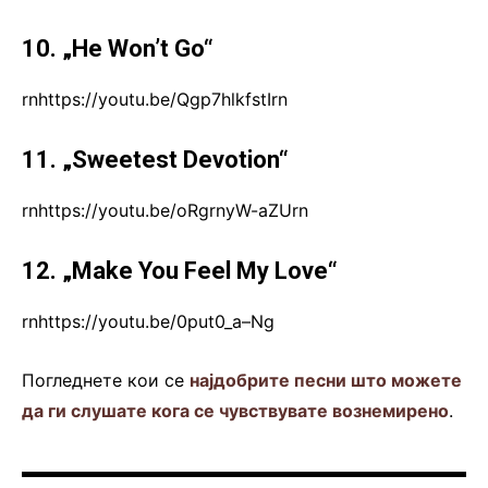
10. „He Won’t Go“
rnhttps://youtu.be/Qgp7hlkfstIrn
11. „Sweetest Devotion“
rnhttps://youtu.be/oRgrnyW-aZUrn
12. „Make You Feel My Love“
rnhttps://youtu.be/0put0_a–Ng
Погледнете кои се
најдобрите песни што можете
да ги слушате кога се чувствувате вознемирено
.