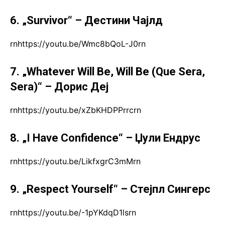
6. „Survivor“ – Дестини Чајлд
rnhttps://youtu.be/Wmc8bQoL-J0rn
7. „Whatever Will Be, Will Be (Que Sera,
Sera)“ – Дорис Деј
rnhttps://youtu.be/xZbKHDPPrrcrn
8. „I Have Confidence“ – Џули Ендрус
rnhttps://youtu.be/LikfxgrC3mMrn
9. „Respect Yourself“ – Стејпл Сингерс
rnhttps://youtu.be/-1pYKdqD1lsrn