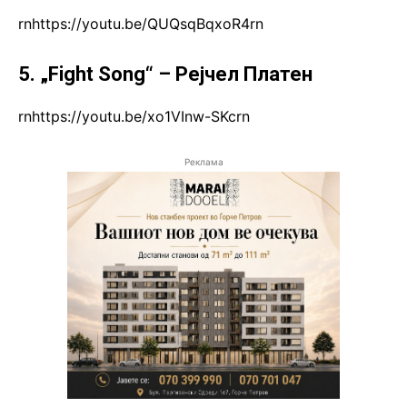
rnhttps://youtu.be/QUQsqBqxoR4rn
5. „Fight Song“ – Рејчел Платен
rnhttps://youtu.be/xo1VInw-SKcrn
Реклама