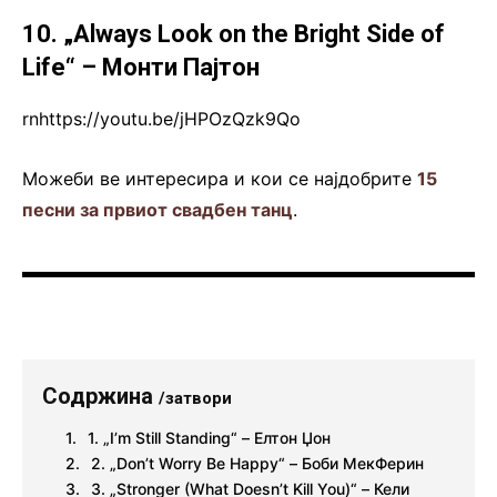
10. „Always Look on the Bright Side of
Life“ – Монти Пајтон
rnhttps://youtu.be/jHPOzQzk9Qo
Можеби ве интересира и кои се најдобрите
15
песни за првиот свадбен танц
.
Содржина
/затвори
1. „I’m Still Standing“ – Елтон Џон
2. „Don’t Worry Be Happy“ – Боби МекФерин
3. „Stronger (What Doesn’t Kill You)“ – Кели