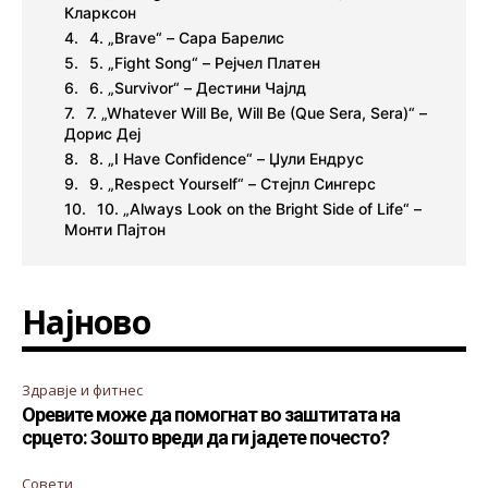
Кларксон
4. „Brave“ – Сара Барелис
5. „Fight Song“ – Рејчел Платен
6. „Survivor“ – Дестини Чајлд
7. „Whatever Will Be, Will Be (Que Sera, Sera)“ –
Дорис Деј
8. „I Have Confidence“ – Џули Ендрус
9. „Respect Yourself“ – Стејпл Сингерс
10. „Always Look on the Bright Side of Life“ –
Монти Пајтон
Најново
Здравје и фитнес
Оревите може да помогнат во заштитата на
срцето: Зошто вреди да ги јадете почесто?
Совети