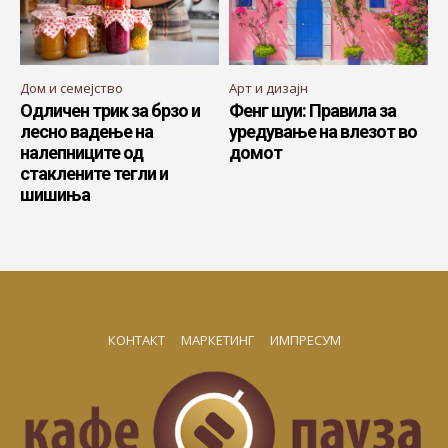
Дом и семејство
Арт и дизајн
Одличен трик за брзо и
Фенг шуи: Правила за
лесно вадење на
уредување на влезот во
налепниците од
домот
стаклените тегли и
шишиња
КОНТАКТ
МАРКЕТИНГ
ИМПРЕСУМ