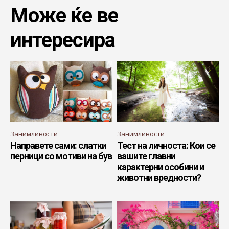
Може ќе ве
интересира
Занимливости
Занимливости
Направете сами: слатки
Тест на личноста: Кои се
перници со мотиви на був
вашите главни
карактерни особини и
животни вредности?