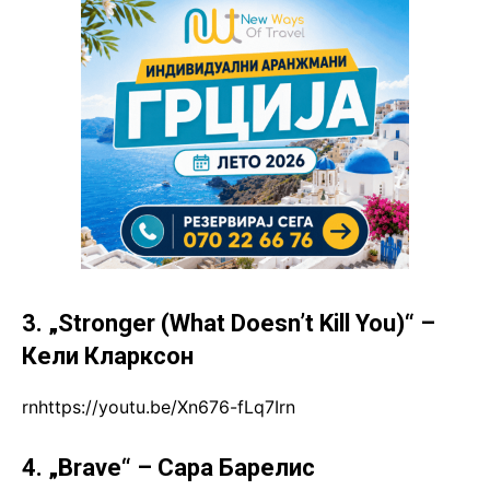
3. „Stronger (What Doesn’t Kill You)“ –
Кели Кларксон
rnhttps://youtu.be/Xn676-fLq7Irn
4. „Brave“ – Сара
Барелис