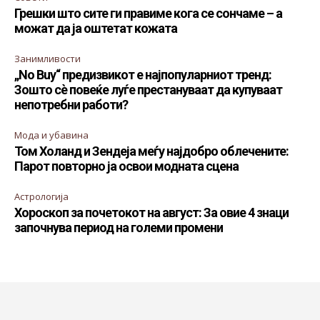
Грешки што сите ги правиме кога се сончаме – а
можат да ја оштетат кожата
Занимливости
„No Buy“ предизвикот е најпопуларниот тренд:
Зошто сè повеќе луѓе престануваат да купуваат
непотребни работи?
Мода и убавина
Том Холанд и Зендеја меѓу најдобро облечените:
Парот повторно ја освои модната сцена
Астрологија
Хороскоп за почетокот на август: За овие 4 знаци
започнува период на големи промени