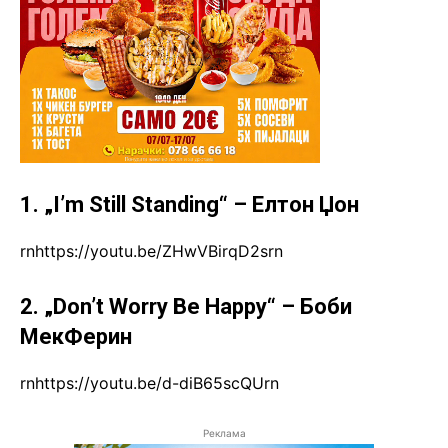
1. „I’m Still Standing“ – Елтон Џон
rnhttps://youtu.be/ZHwVBirqD2srn
2. „Don’t Worry Be Happy“ – Боби
МекФерин
rnhttps://youtu.be/d-diB65scQUrn
Реклама