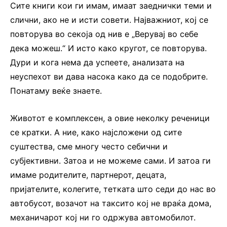
Сите книги кои ги имам, имаат заеднички теми и
слични, ако не и исти совети. Најважниот, кој се
повторува во секоја од нив е „Верувај во себе
дека можеш.“ И исто како кругот, се повторува.
Дури и кога нема да успеете, анализата на
неуспехот ви дава насока како да се подобрите.
Понатаму веќе знаете.
Животот е комплексен, а овие неколку реченици
се кратки. А ние, како најсложени од сите
суштества, сме многу често себични и
субјективни. Затоа и не можеме сами. И затоа ги
имаме родителите, партнерот, децата,
пријателите, колегите, тетката што седи до нас во
автобусот, возачот на таксито кој не враќа дома,
механичарот кој ни го одржува автомобилот.