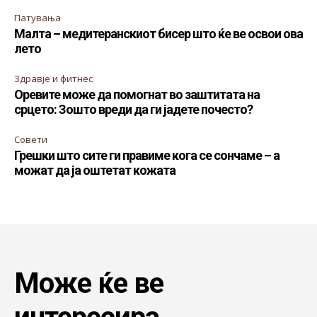
Патувања
Малта – медитеранскиот бисер што ќе ве освои ова
лето
Здравје и фитнес
Оревите може да помогнат во заштитата на
срцето: Зошто вреди да ги јадете почесто?
Совети
Грешки што сите ги правиме кога се сончаме – а
можат да ја оштетат кожата
Може ќе ве