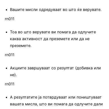
Вашите мисли одредуваат во што ќе верувате.
rn011
Тоа во што верувате ви помага да одлучите
каква активност да преземете или да не
преземете.
rn011
Акциите завршуваат со резултат (добивка или
не).
rn011
А резултатите ја потврдуваат или поништуваат
вашата мисла, што ви помага да одлучите дали