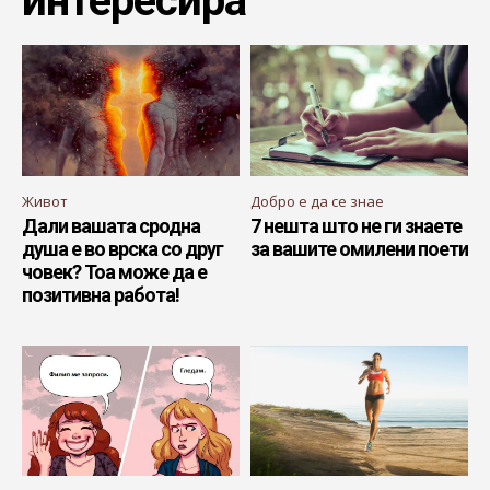
интересира
Живот
Добро е да се знае
Дали вашата сродна
7 нешта што не ги знаете
душа е во врска со друг
за вашите омилени поети
човек? Тоа може да е
позитивна работа!