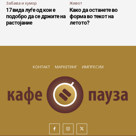
Забава и хумор
Живот
17 вида луѓе од кои е
Како да останете во
подобро да се држите на
форма во текот на
растојание
летото?
КОНТАКТ
МАРКЕТИНГ
ИМПРЕСУМ