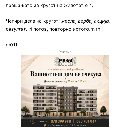
прашањето за кругот на животот е 4.
Четири дела на кругот:
мисла, верба, акција,
резултат
. И потоа, повторно истото.rn
.
rn
rn011
Реклама