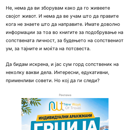
Не, нема да ви зборувам како да го живеете
својот живот. И нема да ве учам што да правите
кога не знаете што да направите. Имате доволно
информации за тоа во книгите за подобрување на
сопствената личност, за будењето на сопствениот
ум, за тајните и моќта на потсвеста.
Да бидам искрена, и јас сум горд сопственик на
неколку вакви дела. Интересни, едукативни,
применливи совети. Но кој да ги следи?
Реклама