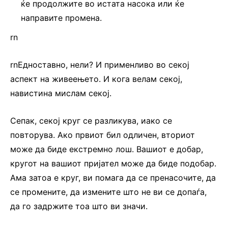
ќе продолжите во истата насока или ќе
направите промена.
rn
rnЕдноставно, нели? И применливо во секој
аспект на живеењето. И кога велам секој,
навистина мислам секој.
Сепак, секој круг се разликува, иако се
повторува. Ако првиот бил одличен, вториот
може да биде екстремно лош. Вашиот е добар,
кругот на вашиот пријател може да биде подобар.
Ама затоа е круг, ви помага да се пренасочите, да
се промените, да измените што не ви се допаѓа,
да го задржите тоа што ви значи.