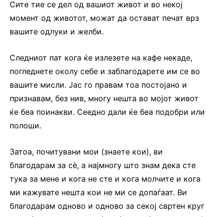
Сите тие се дел од вашиот живот и во некој
момент од животот, можат да остават печат врз
вашите одлуки и желби.
Следниот пат кога ќе излезете на кафе некаде,
погледнете околу себе и заблагодарете им се во
вашите мисли. Јас го правам тоа постојано и
признавам, без нив, многу нешта во мојот живот
ќе беа поинакви. Сеедно дали ќе беа подобри или
полоши.
Затоа, почитувани мои (знаете кои), ви
благодарам за сѐ, а најмногу што знам дека сте
тука за мене и кога не сте и кога молчите и кога
ми кажувате нешта кои не ми се допаѓаат. Ви
благодарам одново и одново за секој свртен круг