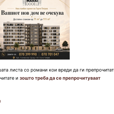
шата листа со романи кои вреди да ги препрочитат
читате и
зошто треба да се препрочитуваат
m