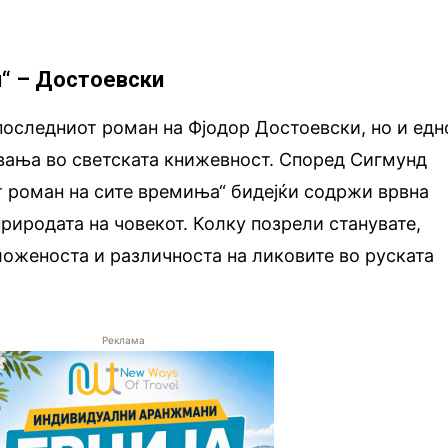
и“ – Достоевски
последниот роман на Фјодор Достоевски, но и едн
вања во светската книжевност. Според Сигмунд
от роман на сите времиња“ бидејќи содржи врвна
риродата на човекот. Колку позрели станувате,
сложеноста и различноста на ликовите во руската
Реклама