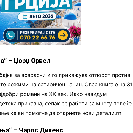
а“ – Џорџ Орвел
бајка за возрасни и го прикажува отпорот против
те режими на сатиричен начин. Оваа книга е на 31
најдобри романи на ХХ век. Иако навидум
детска приказна, сепак се работи за многу повеќе
ање ќе ви помогне да откриете нови детали.rn
ања“ – Чарлс Дикенс