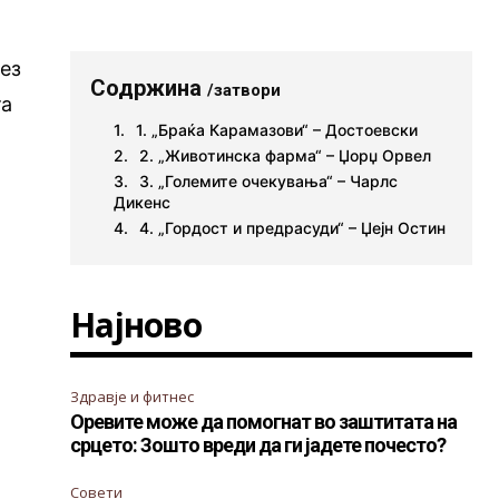
без
Содржина
/затвори
та
1. „Браќа Карамазови“ – Достоевски
2. „Животинска фарма“ – Џорџ Орвел
3. „Големите очекувања“ – Чарлс
Дикенс
4. „Гордост и предрасуди“ – Џејн Остин
Најново
Здравје и фитнес
Оревите може да помогнат во заштитата на
срцето: Зошто вреди да ги јадете почесто?
Совети