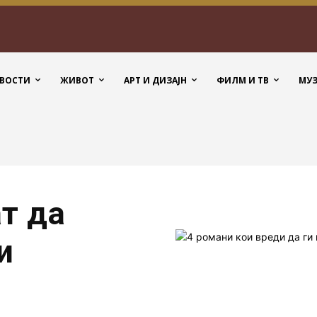
ВОСТИ
ЖИВОТ
АРТ И ДИЗАЈН
ФИЛМ И ТВ
МУ
т да
и