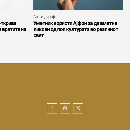
Арт и дизајн
открива
Уметник користи Ајфон за да вметне
 вратите на
ликови од поп културата во реалниот
свет