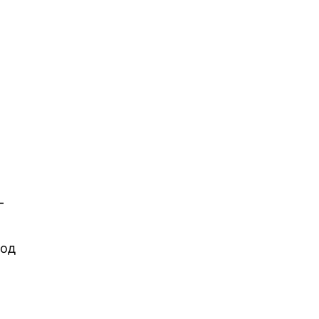
-
 од