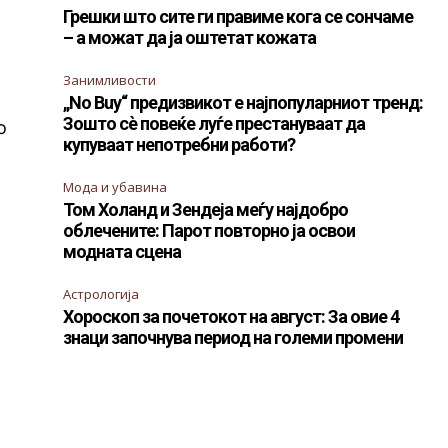
Грешки што сите ги правиме кога се сончаме
– а можат да ја оштетат кожата
Занимливости
„No Buy“ предизвикот е најпопуларниот тренд:
Зошто сè повеќе луѓе престануваат да
о
купуваат непотребни работи?
Мода и убавина
Том Холанд и Зендеја меѓу најдобро
облечените: Парот повторно ја освои
модната сцена
Астрологија
Хороскоп за почетокот на август: За овие 4
знаци започнува период на големи промени