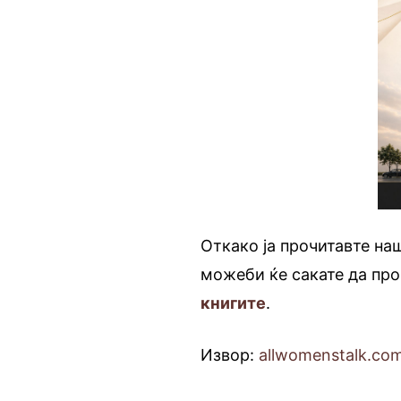
Откако ја прочитавте на
можеби ќе сакате да про
книгите
.
Извор:
allwomenstalk.co