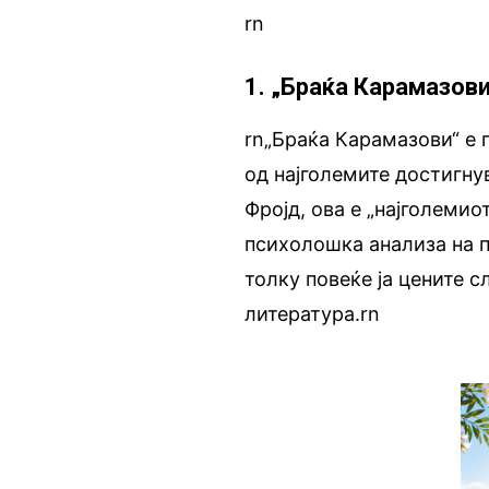
rn
1. „Браќа Карамазов
rn„Браќа Карамазови“ е 
од најголемите достигну
Фројд, ова е „најголеми
психолошка анализа на п
толку повеќе ја цените 
литература.rn