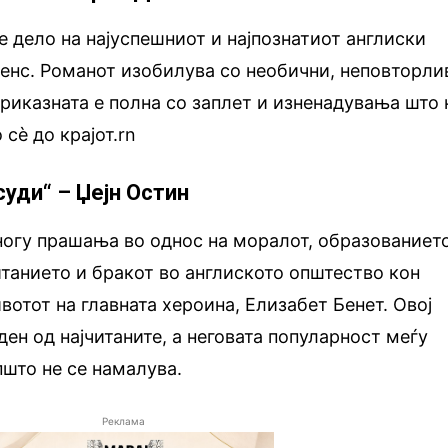
е дело на најуспешниот и најпознатиот англиски
енс. Романот изобилува со необични, неповторли
приказната е полна со заплет и изненадувања што 
сè до крајот.rn
суди“ – Џејн Остин
ногу прашања во однос на моралот, образованието
итанието и бракот во англиското општество кон
ивотот на главната хероина, Елизабет Бенет. Овој
ден од најчитаните, а неговата популарност меѓу
што не се намалува.
Реклама