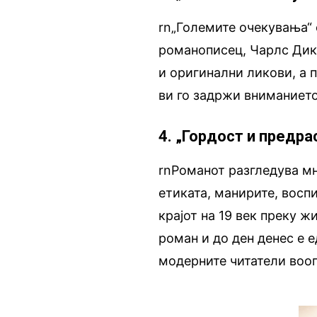
rn„Големите очекувања“ 
романописец, Чарлс Дик
и оригинални ликови, а 
ви го задржи вниманието 
4. „Гордост и предра
rnРоманот разгледува м
етиката, манирите, восп
крајот на 19 век преку ж
роман и до ден денес е е
модерните читатели вооп