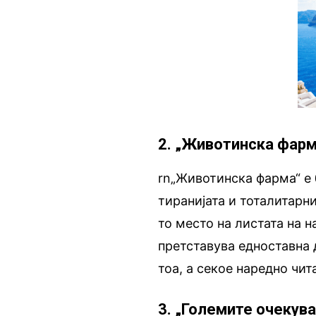
2. „Животинска фарм
rn„Животинска фарма“ е 
тиранијата и тоталитарни
то место на листата на 
претставува едноставна 
тоа, а секое наредно чит
3. „Големите очекув