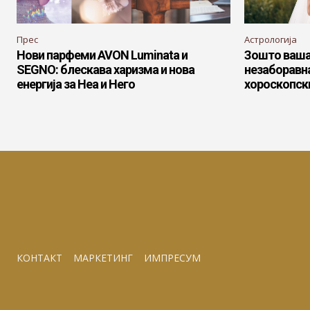
Прес
Астрологија
Нови парфеми AVON Luminata и
Зошто ваша
SEGNO: блескава харизма и нова
незаборавна
енергија за Неа и Него
хороскопск
КОНТАКТ
МАРКЕТИНГ
ИМПРЕСУМ