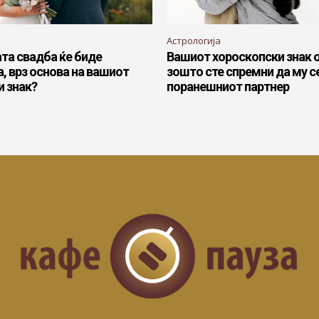
Астрологија
та свадба ќе биде
Вашиот хороскопски знак 
, врз основа на вашиот
зошто сте спремни да му се
и знак?
поранешниот партнер