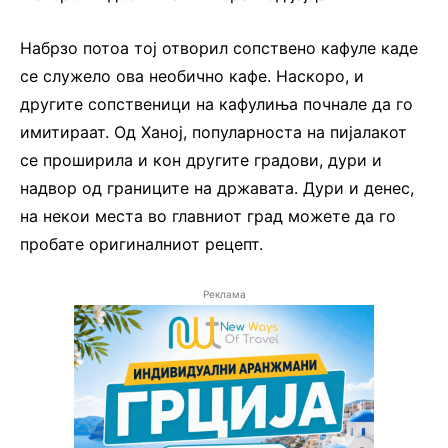
Набрзо потоа тој отворил сопствено кафуле каде
се служело ова необично кафе. Наскоро, и
другите сопственици на кафулиња почнале да го
имитираат. Од Ханој, популарноста на пијалакот
се проширила и кон другите градови, дури и
надвор од границите на државата. Дури и денес,
на некои места во главниот град можете да го
пробате оригиналниот рецепт.
Реклама