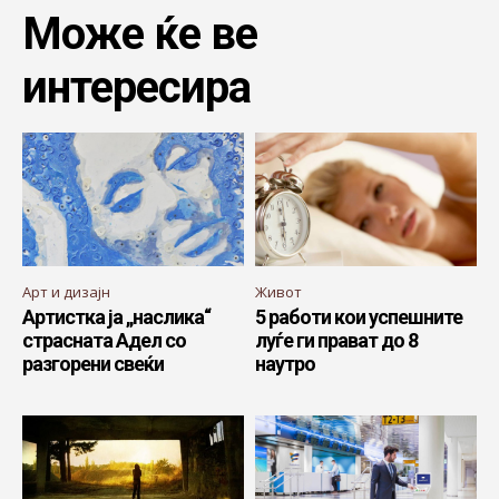
Може ќе ве
интересира
Арт и дизајн
Живот
Артистка ја „наслика“
5 работи кои успешните
страсната Адел со
луѓе ги прават до 8
разгорени свеќи
наутро