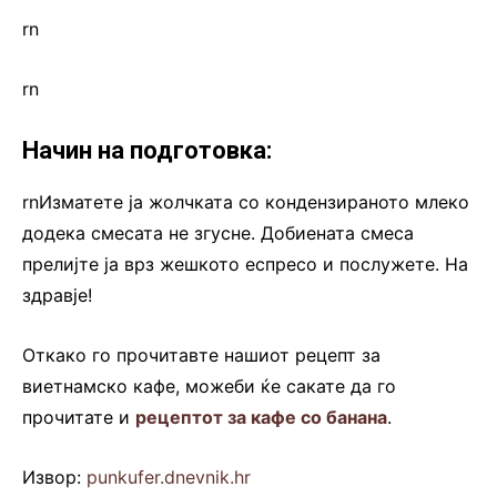
rn
rn
Начин на подготовка:
rnИзматете ја жолчката со кондензираното млеко
додека смесата не згусне. Добиената смеса
прелијте ја врз жешкото еспресо и послужете. На
здравје!
Откако го прочитавте нашиот рецепт за
виетнамско кафе, можеби ќе сакате да го
прочитате и
рецептот за кафе со банана
.
Извор:
punkufer.dnevnik.hr