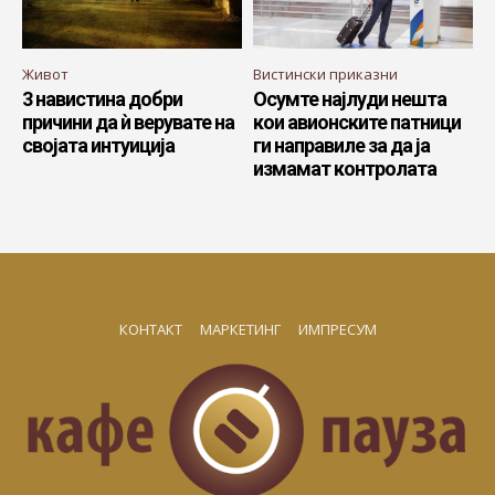
Живот
Вистински приказни
3 навистина добри
Осумте најлуди нешта
причини да ѝ верувате на
кои авионските патници
својата интуиција
ги направиле за да ја
измамат контролата
КОНТАКТ
МАРКЕТИНГ
ИМПРЕСУМ