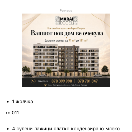
Реклама
1 жолчка
rn 011
4 супени лажици слатко кондензирано млеко