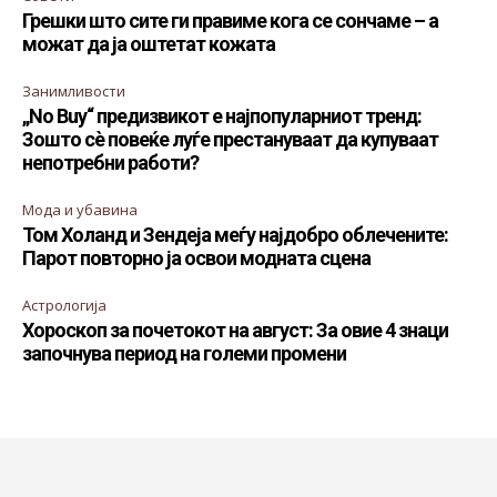
Грешки што сите ги правиме кога се сончаме – а
можат да ја оштетат кожата
Занимливости
„No Buy“ предизвикот е најпопуларниот тренд:
Зошто сè повеќе луѓе престануваат да купуваат
непотребни работи?
Мода и убавина
Том Холанд и Зендеја меѓу најдобро облечените:
Парот повторно ја освои модната сцена
Астрологија
Хороскоп за почетокот на август: За овие 4 знаци
започнува период на големи промени