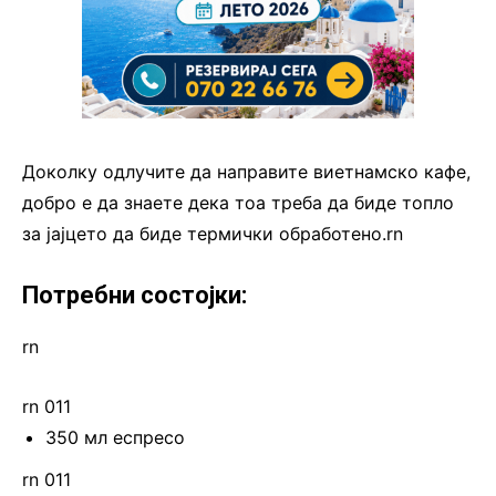
Доколку одлучите да направите виетнамско кафе,
добро е да знаете дека тоа треба да биде топло
за јајцето да биде термички обработено.rn
Потребни состојки:
rn
rn 011
350 мл еспресо
rn 011