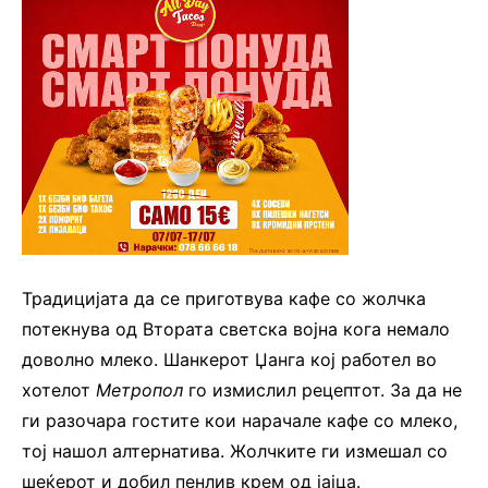
Традицијата да се приготвува кафе со жолчка
потекнува од Втората светска војна кога немало
доволно млеко. Шанкерот Џанга кој работел во
хотелот
Метропол
го измислил рецептот. За да не
ги разочара гостите кои нарачале кафе со млеко,
тој нашол алтернатива. Жолчките ги измешал со
шеќерот и добил пенлив крем од јајца.