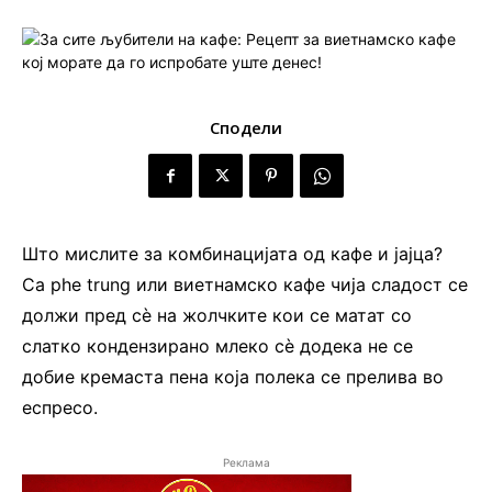
Сподели
Што мислите за комбинацијата од кафе и јајца?
Ca phe trung или виетнамско кафе чија сладост се
должи пред сè на жолчките кои се матат со
слатко кондензирано млеко сè додека не се
добие кремаста пена која полека се прелива во
еспресо.
Реклама