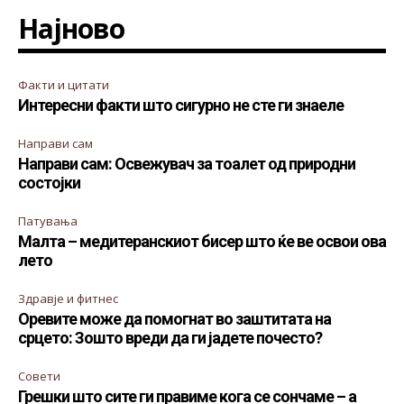
Најново
Факти и цитати
Интересни факти што сигурно не сте ги знаеле
Направи сам
Направи сам: Освежувач за тоалет од природни
состојки
Патувања
Малта – медитеранскиот бисер што ќе ве освои ова
лето
Здравје и фитнес
Оревите може да помогнат во заштитата на
срцето: Зошто вреди да ги јадете почесто?
Совети
Грешки што сите ги правиме кога се сончаме – а