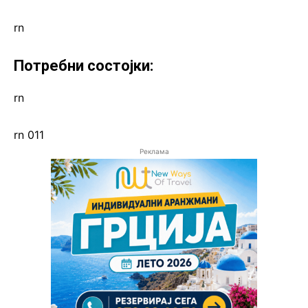
rn
Потребни состојки:
rn
rn 011
Реклама