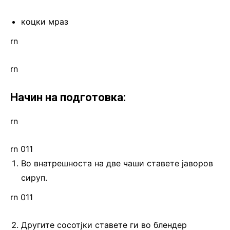
коцки мраз
rn
rn
Начин на подготовка:
rn
rn 011
Во внатрешноста на две чаши ставете јаворов
сируп.
rn 011
Другите сосотјки ставете ги во блендер