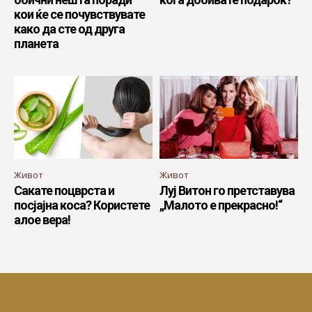
кои ќе се почувствувате
како да сте од друга
планета
Живот
Живот
Сакате поцврста и
Луј Витон го претставува
посјајна коса? Користете
„Малото е прекрасно!“
алое вера!