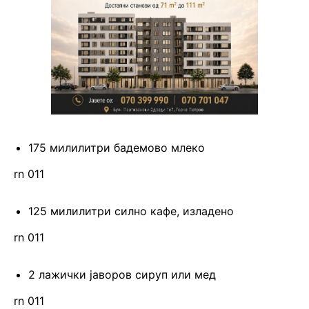
175 милилитри бадемово млеко
rn 011
125 милилитри силно кафе, изладено
rn 011
2 лажички јаворов сируп или мед
rn 011