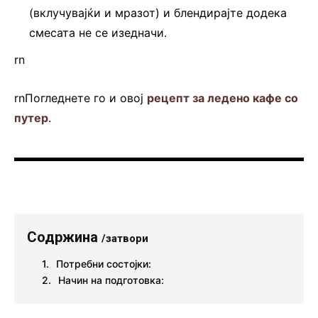
(вклучувајќи и мразот) и блендирајте додека
смесата не се изедначи.
rn
rnПогледнете го и овој
рецепт за ледено кафе со
путер
.
Содржина
/затвори
Потребни состојки:
Начин на подготовка: