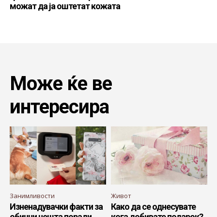
можат да ја оштетат кожата
Може ќе ве
интересира
Занимливости
Живот
Изненадувачки факти за
Како да се однесувате
обични нешта поради
кога добивате подарок?