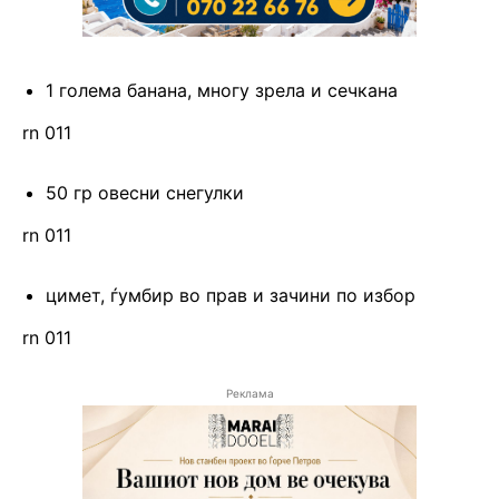
1 голема банана, многу зрела и сечкана
rn 011
50 гр овесни снегулки
rn 011
цимет, ѓумбир во прав и зачини по избор
rn 011
Реклама