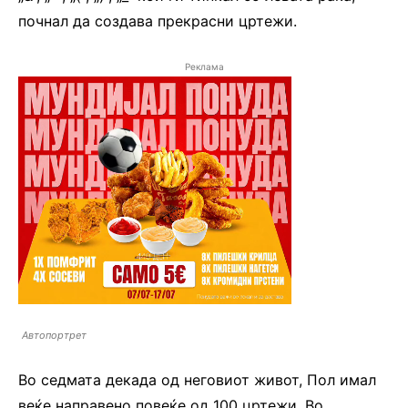
почнал да создава прекрасни цртежи.
Реклама
Автопортрет
Во седмата декада од неговиот живот, Пол имал
веќе направено повеќе од 100 цртежи. Во