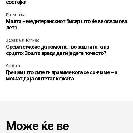
состојки
Патувања
Малта – медитеранскиот бисер што ќе ве освои ова
лето
Здравје и фитнес
Оревите може да помогнат во заштитата на
срцето: Зошто вреди да ги јадете почесто?
Совети
Грешки што сите ги правиме кога се сончаме – а
можат да ја оштетат кожата
Може ќе ве