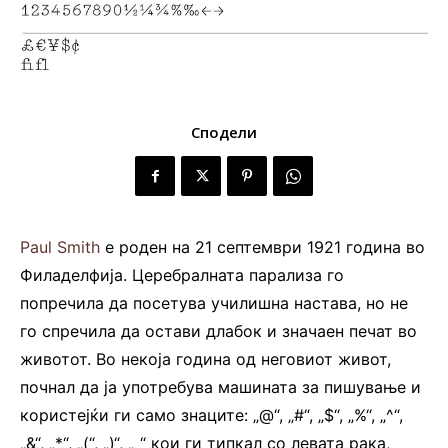
Сподели
Paul Smith
е роден на 21 септември 1921 година во
Филаделфија. Церебралната парализа го
попречила да посетува училишна настава, но не
го спречила да остави длабок и значаен печат во
животот. Во некоја година од неговиот живот,
почнал да ја употребува машината за пишување и
користејќи ги само знаците: „@“, „#“, „$“, „%“, „^“,
„&“, „*“, „(“, „)“, „_“ кои ги типкал со левата рака,