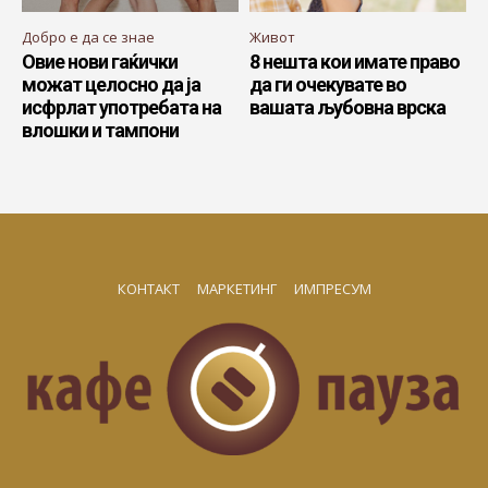
Добро е да се знае
Живот
Овие нови гаќички
8 нешта кои имате право
можат целосно да ја
да ги очекувате во
исфрлат употребата на
вашата љубовна врска
влошки и тампони
КОНТАКТ
МАРКЕТИНГ
ИМПРЕСУМ