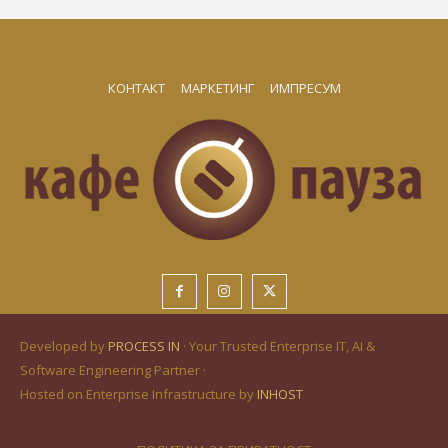
КОНТАКТ
МАРКЕТИНГ
ИМПРЕСУМ
Developed by
PROCESS IN
· Your Trusted Enterprise IT, AI &
Software Engineering Partner ·
Hosted on Enterprise Infrastructure by
INHOST