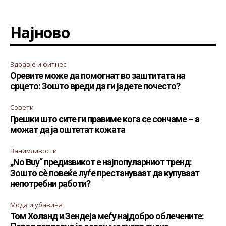
Најново
Здравје и фитнес
Оревите може да помогнат во заштитата на
срцето: Зошто вреди да ги јадете почесто?
Совети
Грешки што сите ги правиме кога се сончаме – а
можат да ја оштетат кожата
Занимливости
„No Buy“ предизвикот е најпопуларниот тренд:
Зошто сè повеќе луѓе престануваат да купуваат
непотребни работи?
Мода и убавина
Том Холанд и Зендеја меѓу најдобро облечените: