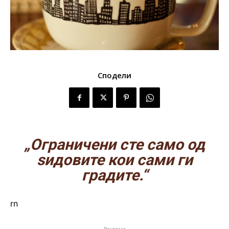
Сподели
„Ограничени сте само од
ѕидовите кои сами ги
градите.“
rn