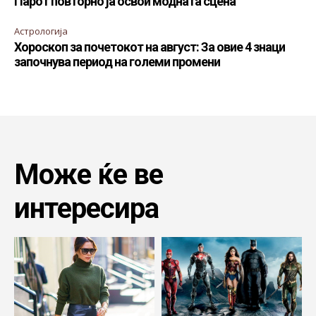
Парот повторно ја освои модната сцена
Астрологија
Хороскоп за почетокот на август: За овие 4 знаци
започнува период на големи промени
Може ќе ве
интересира