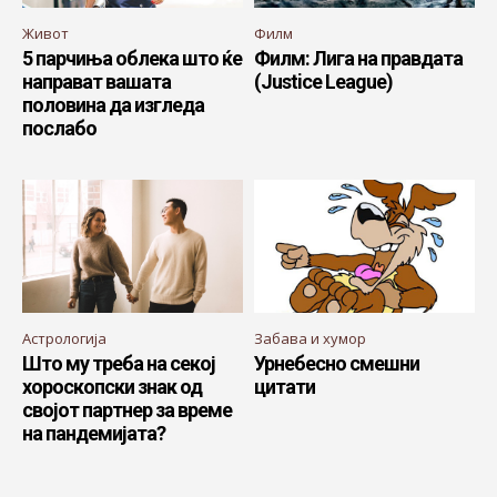
Живот
Филм
5 парчиња облека што ќе
Филм: Лига на правдата
направат вашата
(Justice League)
половина да изгледа
послабо
Астрологија
Забава и хумор
Што му треба на секој
Урнебесно смешни
хороскопски знак од
цитати
својот партнер за време
на пандемијата?