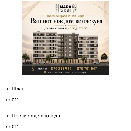
Шлаг
rn 011
Прелив од чоколадо
rn 011