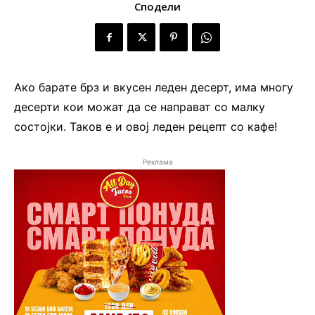
Сподели
Ако барате брз и вкусен леден десерт, има многу
десерти кои можат да се направат со малку
состојки. Таков е и овој леден рецепт со кафе!
Реклама