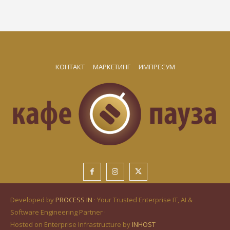
КОНТАКТ
МАРКЕТИНГ
ИМПРЕСУМ
Developed by
PROCESS IN
· Your Trusted Enterprise IT, AI &
Software Engineering Partner ·
Hosted on Enterprise Infrastructure by
INHOST