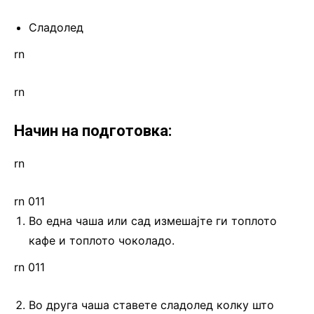
Сладолед
rn
rn
Начин на подготовка:
rn
rn 011
Во една чаша или сад измешајте ги топлото
кафе и топлото чоколадо.
rn 011
Во друга чаша ставете сладолед колку што