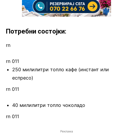
Потребни состојки:
rn
rn 011
250 милилитри топло кафе (инстант или
еспресо)
rn 011
40 милилитри топло чоколадо
rn 011
Реклама