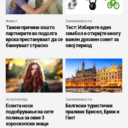
Живот
Занимливости
Тажни причини зошто
Тест: Изберете еден
партнерите во подолга
симбол и откријте многу
врска престануваат да се
важен духовен совет за
бакнуваат страсно
овој период
Астрологија
Занимливости
Есента носи
Белгиски туристички
подобрување на сите
пралини: Брисел, Бриж и
полиња за овие 3
Гент
хороскопски знаци