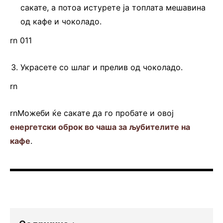
сакате, а потоа истурете ја топлата мешавина
од кафе и чоколадо.
rn 011
Украсете со шлаг и прелив од чоколадо.
rn
rnМожеби ќе сакате да го пробате и овој
енергетски оброк во чаша за љубителите на
кафе
.