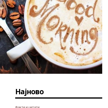
Најново
Факти и цитати