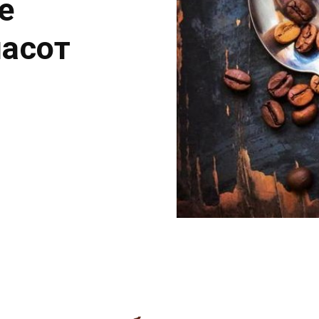
е
ласот