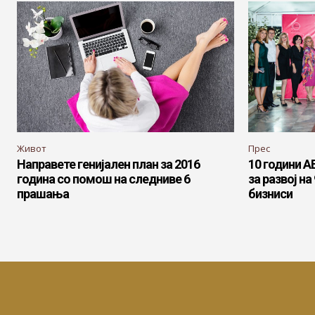
Живот
Прес
Направете генијален план за 2016
10 години А
година со помош на следниве 6
за развој н
прашања
бизниси