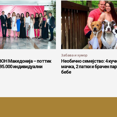
Забава и хумор
ВОН Македонија – поттик
Необично семејство: 4 куч
а 95.000 индивидуални
мачка, 2 патки и брачен пар
бебе