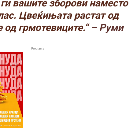
ги вашите зборови наместо
лас. Цвеќињата растат од
 од грмотевиците.“
– Руми
Реклама