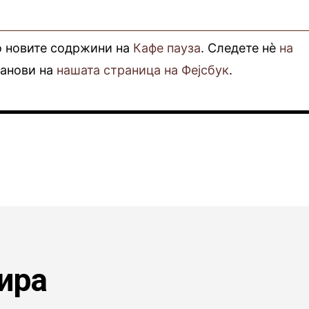
о новите содржини на
Кафе пауза
. Следете нè
на
фанови на
нашата страница на Фејсбук
.
ира