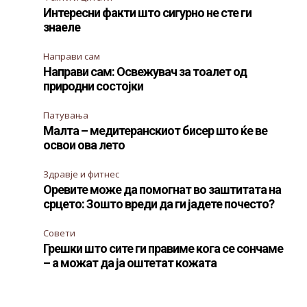
Интересни факти што сигурно не сте ги
знаеле
Направи сам
Направи сам: Освежувач за тоалет од
природни состојки
Патувања
Малта – медитеранскиот бисер што ќе ве
освои ова лето
Здравје и фитнес
Оревите може да помогнат во заштитата на
срцето: Зошто вреди да ги јадете почесто?
Совети
Грешки што сите ги правиме кога се сончаме
– а можат да ја оштетат кожата