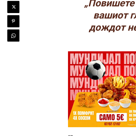
„Повишете 
вашиот г
дождот не