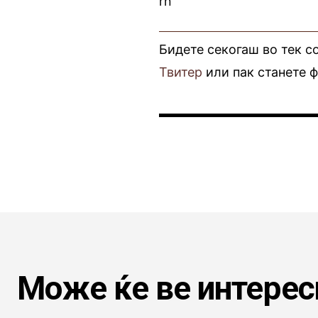
rn
Бидете секогаш во тек с
Твитер
или пак станете 
Може ќе ве интерес