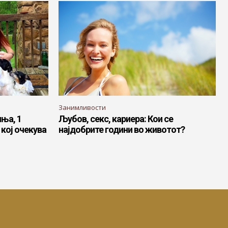
Занимливости
иња, 1
Љубов, секс, кариера: Кои се
 кој очекува
најдобрите години во животот?