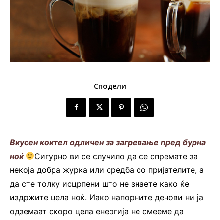
Сподели
Вкусен коктел одличен за загревање пред бурна
ноќ
Сигурно ви се случило да се спремате за
некоја добра журка или средба со пријателите, а
да сте толку исцрпени што не знаете како ќе
издржите цела ноќ. Иако напорните денови ни ја
одземаат скоро цела енергија не смееме да