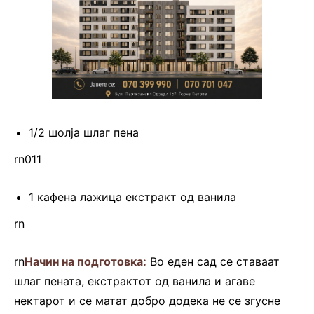
1/2 шолја шлаг пена
rn011
1 кафена лажица екстракт од ванила
rn
rn
Начин на подготовка:
Во еден сад се ставаат
шлаг пената, екстрактот од ванила и агаве
нектарот и се матат добро додека не се згусне