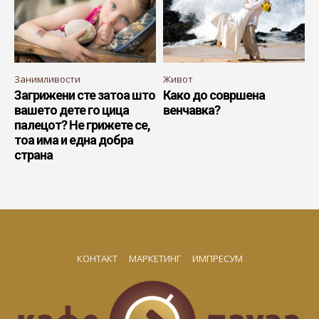
Занимливости
Живот
Загрижени сте затоа што
Како до совршена
вашето дете го цица
венчавка?
палецот? Не грижете се,
тоа има и една добра
страна
КОНТАКТ
МАРКЕТИНГ
ИМПРЕСУМ