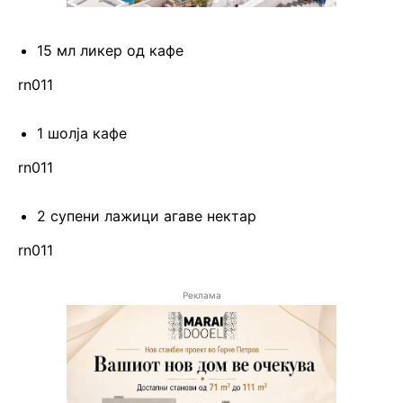
15 мл ликер од кафе
rn011
1 шолја кафе
rn011
2 супени лажици агаве нектар
rn011
Реклама