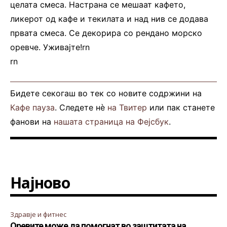
целата смеса. Настрана се мешаат кафето,
ликерот од кафе и текилата и над нив се додава
првата смеса. Се декорира со рендано морско
оревче. Уживајте!rn
rn
Бидете секогаш во тек со новите содржини на
Кафе пауза
. Следете нè
на Твитер
или пак станете
фанови на
нашата страница на Фејсбук
.
Најново
Здравје и фитнес
Оревите може да помогнат во заштитата на