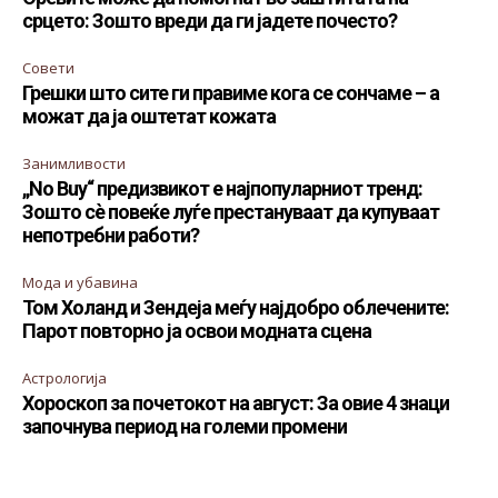
срцето: Зошто вреди да ги јадете почесто?
Совети
Грешки што сите ги правиме кога се сончаме – а
можат да ја оштетат кожата
Занимливости
„No Buy“ предизвикот е најпопуларниот тренд:
Зошто сè повеќе луѓе престануваат да купуваат
непотребни работи?
Мода и убавина
Том Холанд и Зендеја меѓу најдобро облечените:
Парот повторно ја освои модната сцена
Астрологија
Хороскоп за почетокот на август: За овие 4 знаци
започнува период на големи промени