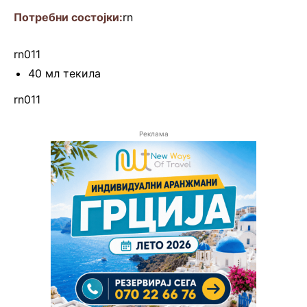
Потребни состојки:
rn
rn011
40 мл текила
rn011
Реклама