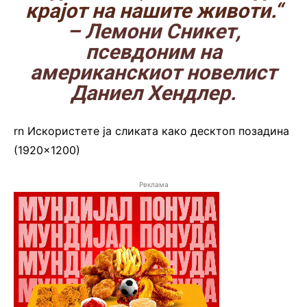
крајот на нашите животи.“
– Лемони Сникет,
псевдоним на
американскиот новелист
Даниел Хендлер.
rn
Искористете ја сликата како десктоп позадина
(1920×1200)
Реклама